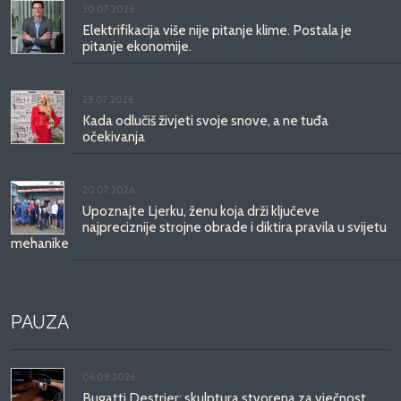
30.07.2026.
Elektrifikacija više nije pitanje klime. Postala je
pitanje ekonomije.
29.07.2026.
Kada odlučiš živjeti svoje snove, a ne tuđa
očekivanja
20.07.2026.
Upoznajte Ljerku, ženu koja drži ključeve
najpreciznije strojne obrade i diktira pravila u svijetu
mehanike
PAUZA
06.08.2026.
Bugatti Destrier: skulptura stvorena za vječnost