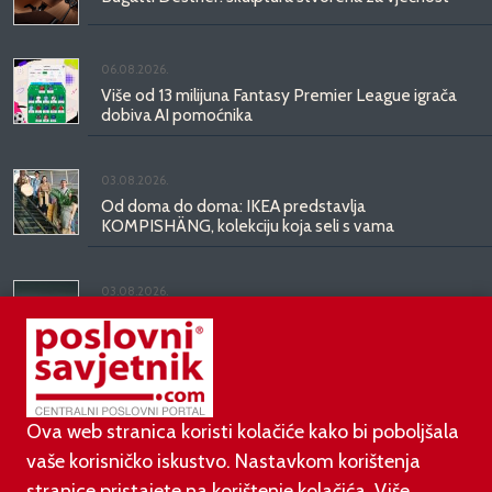
06.08.2026.
Više od 13 milijuna Fantasy Premier League igrača
dobiva AI pomoćnika
03.08.2026.
Od doma do doma: IKEA predstavlja
KOMPISHÄNG, kolekciju koja seli s vama
03.08.2026.
Kineski BYD predstavio luksuznu limuzinu veću od
Mercedesove S-klase, obećava domet do 1.000
kilometara
Ova web stranica koristi kolačiće kako bi poboljšala
vaše korisničko iskustvo. Nastavkom korištenja
stranice pristajete na korištenje kolačića. Više