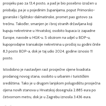
prosjeku pao za 13,4 posto, a pad je bio posebno izražen u
priobalju, pa je u pojedinim županijama, poput Primorsko-
goranske i Splitsko-dalmatinske, promet pao gotovo za
trećinu. Također, smanjen je i broj stranih državljana koji
kupuju nekretnine u Hrvatskoj, osobito kupaca iz zapadne
Europe, navode u HGK-u. S obzirom na udjel u BDP-u,
kupoprodajne transakcije nekretnina u prošloj su godini činile
8,3 posto BDP-a, dok je taj udio 2024. godine iznosio 11
posto.
Istodobno je nastavljen rast prosječne cijene kvadrata
prodanog novog stana, osobito u urbanim i turističkim
središtima. Tako je u drugom lanjskom polugodištu prosječna
cijena novih stanova u Hrvatskoj dosegnula 2.885 eura po
četvornom metru, dok je u Zagrebu iznosila 3.436 eura.