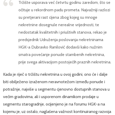
Tržište usporava već četvrtu godinu zaredom, što se
očituje u rekordnom padu prometa. Najvažniji razlozi
su pretjerani rast cijena zbog kojeg su mnoge
nekretnine dosegnule nerealne vrijednosti, te
nedostatak kvalitetnih i priuštivih stanova, rekao je
predsjednik Udruženja poslovanja nekretninama
HGK-a Dubravko Ranilović dodavši kako nužnim
smatra povećanje ponude stambenih nekretnina,
prije svega aktivacijom postojećih praznih nekretnina.
Kada je riječ o tržištu nekretnina u ovoj godini, ono će i dalje
biti obilježeno izraženom neravnotežom između ponude i
potražnje, najviše u segmentu cjenovno dostupnih stanova u
većim gradovima, ali i usporenom dinamikom prodaje u
segmentu starogradnje, ocijenjeno je na forumu HGK-a na
kojemu je, uz ostalo, naglašena važnost kontinuiranog razvoja