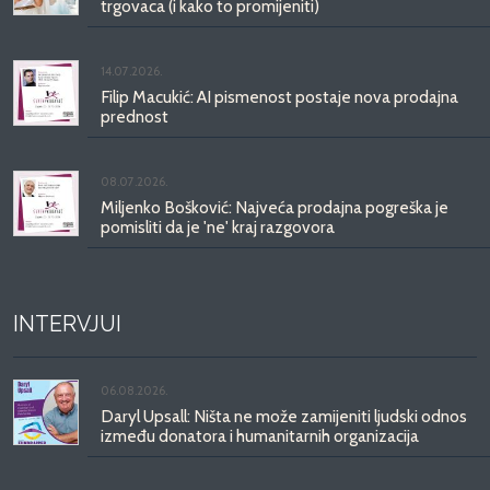
trgovaca (i kako to promijeniti)
14.07.2026.
Filip Macukić: AI pismenost postaje nova prodajna
prednost
08.07.2026.
Miljenko Bošković: Najveća prodajna pogreška je
pomisliti da je 'ne' kraj razgovora
INTERVJUI
06.08.2026.
Daryl Upsall: Ništa ne može zamijeniti ljudski odnos
između donatora i humanitarnih organizacija