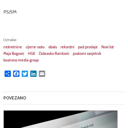
PS/SM
Oznake
nekretnine
cijene rastu
obalu
rekordni
pad prodaje
Novi list
Maja Bogović
HGK
Dubravko Ranilović
poslovni savjetnik
business media group
Share
Facebook
Twitter
LinkedIn
Email
POVEZANO