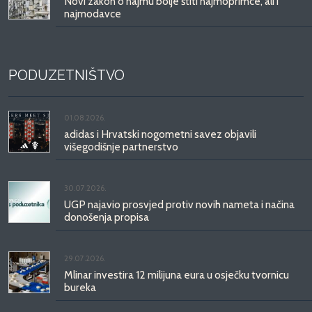
Novi zakon o najmu bolje štiti najmoprimce, ali i
najmodavce
PODUZETNIŠTVO
01.08.2026.
adidas i Hrvatski nogometni savez objavili
višegodišnje partnerstvo
30.07.2026.
UGP najavio prosvjed protiv novih nameta i načina
donošenja propisa
29.07.2026.
Mlinar investira 12 milijuna eura u osječku tvornicu
bureka