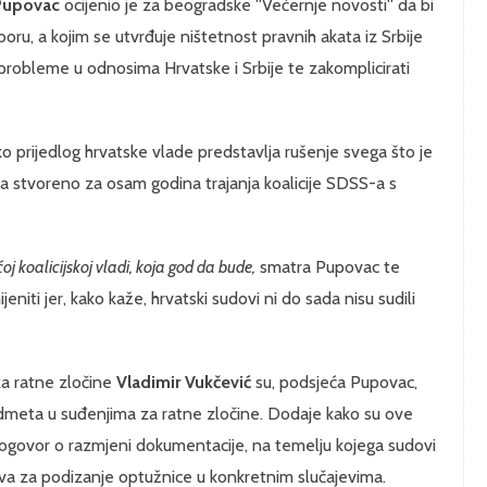
Pupovac
ocijenio je za beogradske ''Večernje novosti'' da bi
boru, a kojim se utvrđuje ništetnost pravnih akata iz Srbije
 probleme u odnosima Hrvatske i Srbije te zakomplicirati
ko prijedlog hrvatske vlade predstavlja rušenje svega što je
ina stvoreno za osam godina trajanja koalicije SDSS-a s
oj koalicijskoj vladi, koja god da bude,
smatra Pupovac te
eniti jer, kako kaže, hrvatski sudovi ni do sada nisu sudili
 za ratne zločine
Vladimir Vukčević
su, podsjeća Pupovac,
dmeta u suđenjima za ratne zločine. Dodaje kako su ove
 dogovor o razmjeni dokumentacije, na temelju kojega sudovi
osnova za podizanje optužnice u konkretnim slučajevima.