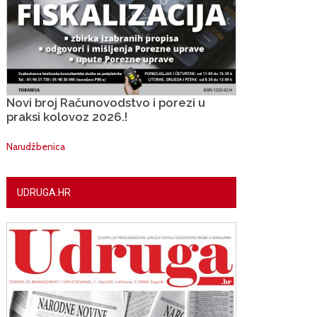
Novi broj Računovodstvo i porezi u
praksi kolovoz 2026.!
Narudžbenica
UDRUGA.HR