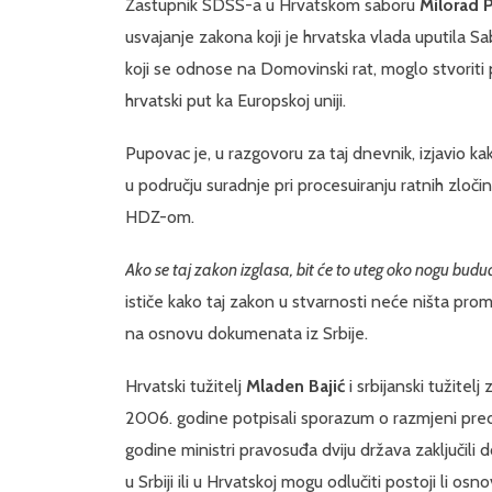
Zastupnik SDSS-a u Hrvatskom saboru
Milorad 
usvajanje zakona koji je hrvatska vlada uputila Sa
koji se odnose na Domovinski rat, moglo stvoriti
hrvatski put ka Europskoj uniji.
Pupovac je, u razgovoru za taj dnevnik, izjavio ka
u području suradnje pri procesuiranju ratnih zloč
HDZ-om.
Ako se taj zakon izglasa, bit će to uteg oko nogu buduć
ističe kako taj zakon u stvarnosti neće ništa promij
na osnovu dokumenata iz Srbije.
Hrvatski tužitelj
Mladen Bajić
i srbijanski tužitelj
2006. godine potpisali sporazum o razmjeni pre
godine ministri pravosuđa dviju država zaključili
u Srbiji ili u Hrvatskoj mogu odlučiti postoji li 