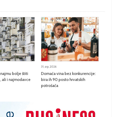
31, srp, 2026
najmu bolje štiti
Domaća vina bez konkurencije:
 ali i najmodavce
bira ih 90 posto hrvatskih
potrošača