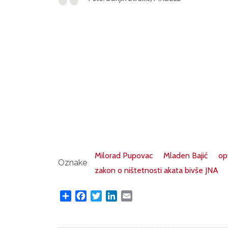
Milorad Pupovac
Mladen Bajić
op
Oznake
zakon o ništetnosti akata bivše JNA
Share
Facebook
Twitter
LinkedIn
Email