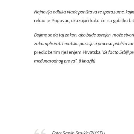
Najnovija odluka vlade poništava te sporazume, koji
rekao je Pupovac, ukazujući kako će na gubitku biti
Bojimo se da taj zakon, ako bude usvojen, može stvori
zakomplicirati hrvatsku poziciju u procesu približavan
predloženim rješenjem Hrvatska
''de facto Srbiji 
međunarodnog prava''
.
(Hina/jh)
Foto: Sanjin Strukic/PIXSELL