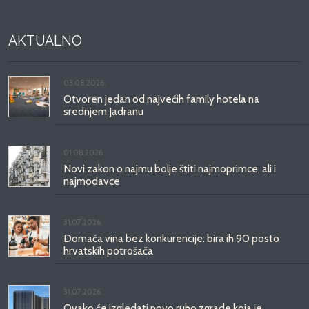
AKTUALNO
03.08.2026.
Otvoren jedan od najvećih family hotela na
srednjem Jadranu
01.08.2026.
Novi zakon o najmu bolje štiti najmoprimce, ali i
najmodavce
31.07.2026.
Domaća vina bez konkurencije: bira ih 90 posto
hrvatskih potrošača
31.07.2026.
Ovako će izgledati novo ruho zgrade koja je