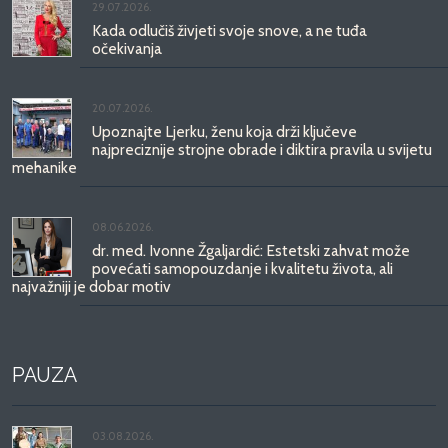
29.07.2026.
Kada odlučiš živjeti svoje snove, a ne tuđa
očekivanja
20.07.2026.
Upoznajte Ljerku, ženu koja drži ključeve
najpreciznije strojne obrade i diktira pravila u svijetu
mehanike
08.06.2026.
dr. med. Ivonne Žgaljardić: Estetski zahvat može
povećati samopouzdanje i kvalitetu života, ali
najvažniji je dobar motiv
PAUZA
03.08.2026.