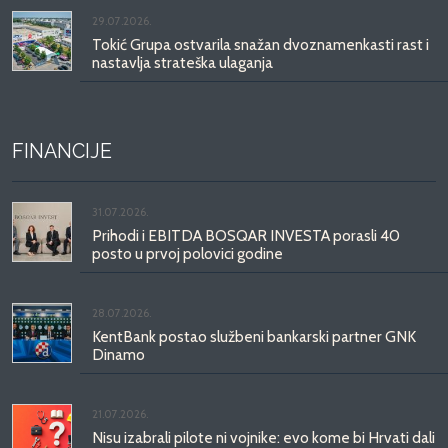
29.07.2026.
Tokić Grupa ostvarila snažan dvoznamenkasti rast i
nastavlja strateška ulaganja
FINANCIJE
31.07.2026.
Prihodi i EBITDA BOSQAR INVESTA porasli 40
posto u prvoj polovici godine
28.07.2026.
KentBank postao službeni bankarski partner GNK
Dinamo
21.07.2026.
Nisu izabrali pilote ni vojnike: evo kome bi Hrvati dali