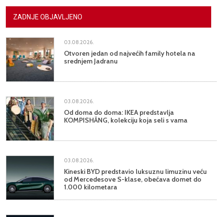
ZADNJE OBJAVLJENO
03.08.2026.
Otvoren jedan od najvećih family hotela na
srednjem Jadranu
03.08.2026.
Od doma do doma: IKEA predstavlja
KOMPISHÄNG, kolekciju koja seli s vama
03.08.2026.
Kineski BYD predstavio luksuznu limuzinu veću
od Mercedesove S-klase, obećava domet do
1.000 kilometara