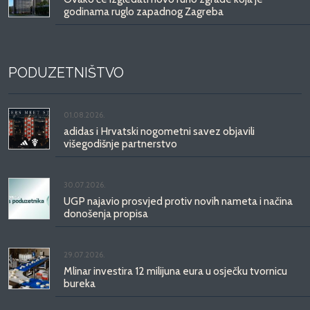
godinama ruglo zapadnog Zagreba
PODUZETNIŠTVO
01.08.2026.
adidas i Hrvatski nogometni savez objavili
višegodišnje partnerstvo
30.07.2026.
UGP najavio prosvjed protiv novih nameta i načina
donošenja propisa
29.07.2026.
Mlinar investira 12 milijuna eura u osječku tvornicu
bureka