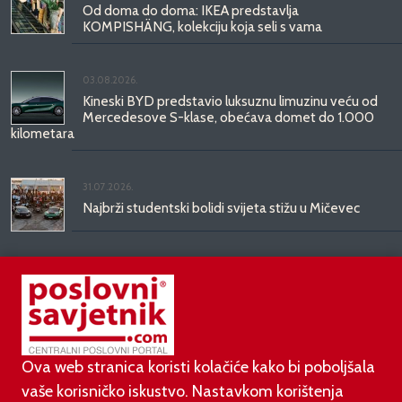
Od doma do doma: IKEA predstavlja
KOMPISHÄNG, kolekciju koja seli s vama
03.08.2026.
Kineski BYD predstavio luksuznu limuzinu veću od
Mercedesove S-klase, obećava domet do 1.000
kilometara
31.07.2026.
Najbrži studentski bolidi svijeta stižu u Mičevec
29.07.2026.
Divote Cosmetics predstavlja Hince: novo poglavlje
korejske ljepote stiže u Hrvatsku
Ova web stranica koristi kolačiće kako bi poboljšala
vaše korisničko iskustvo. Nastavkom korištenja