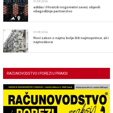
01.08.2026.
adidas i Hrvatski nogometni savez objavili
višegodišnje partnerstvo
01.08.2026.
Novi zakon o najmu bolje štiti najmoprimce, ali i
najmodavce
RAČUNOVODSTVO I POREZI U PRAKSI