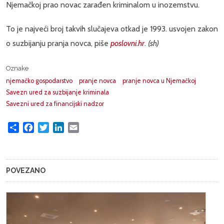
Njemačkoj prao novac zarađen kriminalom u inozemstvu.
To je najveći broj takvih slučajeva otkad je 1993. usvojen zakon
o suzbijanju pranja novca, piše
poslovni.hr
.
(sh)
Oznake
njemačko gospodarstvo
pranje novca
pranje novca u Njemačkoj
Savezn ured za suzbijanje kriminala
Savezni ured za financijski nadzor
Share
Facebook
Twitter
LinkedIn
Email
POVEZANO