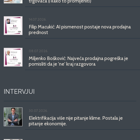
trgovaca (i kako to promijeniti)
14.07.2026.
Filip Macukić: AI pismenost postaje nova prodajna
prednost
08.07.2026.
Miljenko Bošković: Najveća prodajna pogreška je
pomisliti da je 'ne' kraj razgovora
INTERVJUI
30.07.2026.
Elektrifikacija više nije pitanje klime. Postala je
pitanje ekonomije.