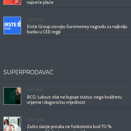
najveće plaće
17.07.2026.
Erste Group osvojio Euromoney nagradu za najbolju
banku u CEE regiji
SUPERPRODAVAČ
31.07.2026.
BCG: Luksuz više ne kupuje status, nego kvalitetu,
vrijeme i dugoročnu vrijednost
27.07.2026.
Zašto slanje poruka ne funkcionira kod 70 %