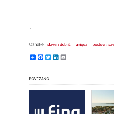
.
Oznake
slaven dobrić
uniqua
poslovni sav
Share
Facebook
Twitter
LinkedIn
Email
POVEZANO