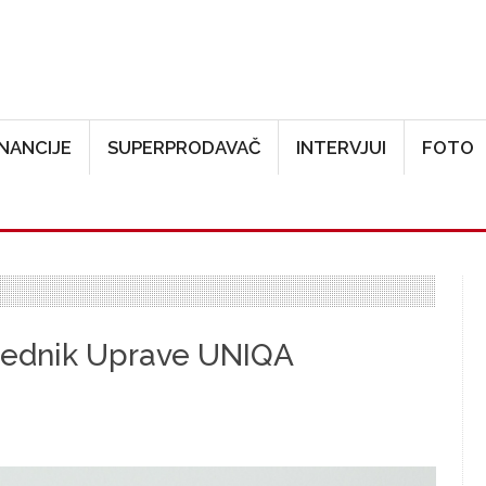
Skoči na glavni sadržaj
INANCIJE
SUPERPRODAVAČ
INTERVJUI
FOTO
sjednik Uprave UNIQA