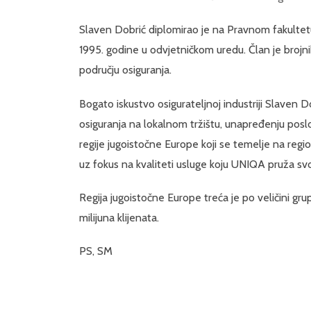
Slaven Dobrić diplomirao je na Pravnom fakultetu
1995. godine u odvjetničkom uredu. Član je brojnih
području osiguranja.
Bogato iskustvo osigurateljnoj industriji Slaven Do
osiguranja na lokalnom tržištu, unapređenju poslo
regije jugoistočne Europe koji se temelje na regi
uz fokus na kvaliteti usluge koju UNIQA pruža svo
Regija jugoistočne Europe treća je po veličini gr
milijuna klijenata.
PS, SM