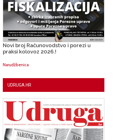
Novi broj Računovodstvo i porezi u
praksi kolovoz 2026.!
Narudžbenica
UDRUGA.HR