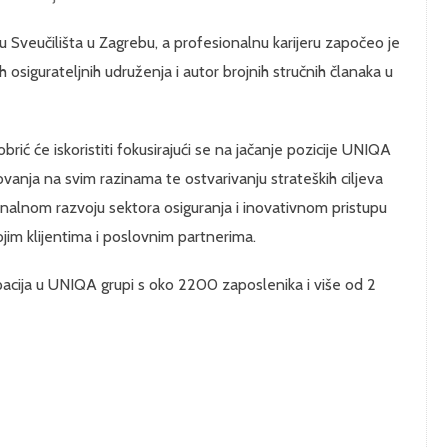
 Sveučilišta u Zagrebu, a profesionalnu karijeru započeo je
 osigurateljnih udruženja i autor brojnih stručnih članaka u
brić će iskoristiti fokusirajući se na jačanje pozicije UNIQA
vanja na svim razinama te ostvarivanju strateških ciljeva
onalnom razvoju sektora osiguranja i inovativnom pristupu
jim klijentima i poslovnim partnerima.
upacija u UNIQA grupi s oko 2200 zaposlenika i više od 2