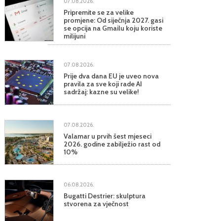
07.08.2026.
Pripremite se za velike
promjene: Od siječnja 2027. gasi
se opcija na Gmailu koju koriste
milijuni
07.08.2026.
Prije dva dana EU je uveo nova
pravila za sve koji rade AI
sadržaj: kazne su velike!
07.08.2026.
Valamar u prvih šest mjeseci
2026. godine zabilježio rast od
10%
06.08.2026.
Bugatti Destrier: skulptura
stvorena za vječnost