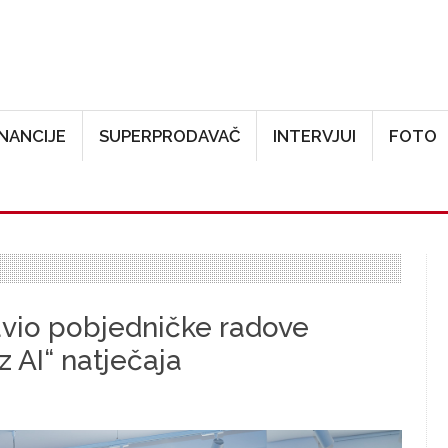
Skoči na glavni sadržaj
INANCIJE
SUPERPRODAVAČ
INTERVJUI
FOTO
avio pobjedničke radove
uz AI“ natječaja