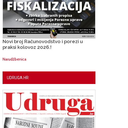
Novi broj Računovodstvo i porezi u
praksi kolovoz 2026.!
Narudžbenica
UDRUGA.HR