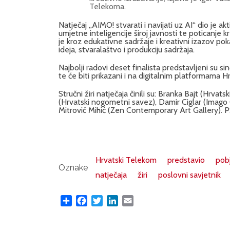
Telekoma.
Natječaj „AIMO! stvarati i navijati uz AI“ dio je 
umjetne inteligencije široj javnosti te poticanje 
je kroz edukativne sadržaje i kreativni izazov p
ideja, stvaralaštvo i produkciju sadržaja.
Najbolji radovi deset finalista predstavljeni su 
te će biti prikazani i na digitalnim platformama 
Stručni žiri natječaja činili su: Branka Bajt (Hrva
(Hrvatski nogometni savez), Damir Ciglar (Imago O
Mitrović Mihić (Zen Contemporary Art Gallery). 
Hrvatski Telekom
predstavio
pob
Oznake
natječaja
žiri
poslovni savjetnik
Share
Facebook
Twitter
LinkedIn
Email