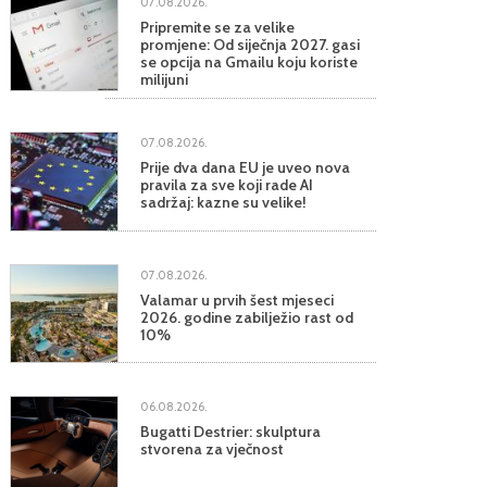
07.08.2026.
Pripremite se za velike
promjene: Od siječnja 2027. gasi
se opcija na Gmailu koju koriste
milijuni
07.08.2026.
Prije dva dana EU je uveo nova
pravila za sve koji rade AI
sadržaj: kazne su velike!
07.08.2026.
Valamar u prvih šest mjeseci
2026. godine zabilježio rast od
10%
06.08.2026.
Bugatti Destrier: skulptura
stvorena za vječnost