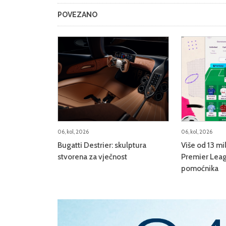
POVEZANO
06, kol, 2026
06, kol, 2026
Bugatti Destrier: skulptura
Više od 13 mi
stvorena za vječnost
Premier Leag
pomoćnika