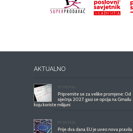
AKTUALNO
07.08.2026.
Pripremite se za velike promjene: Od
siječnja 2027. gasi se opcija na Gmailu
koju koriste milijuni
07.08.2026.
Prije dva dana EU je uveo nova pravila