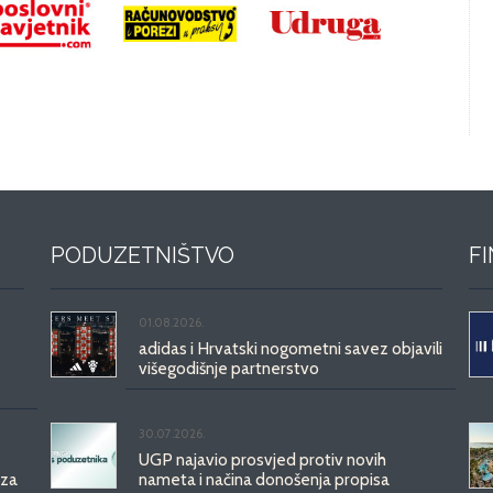
PODUZETNIŠTVO
F
01.08.2026.
adidas i Hrvatski nogometni savez objavili
višegodišnje partnerstvo
30.07.2026.
UGP najavio prosvjed protiv novih
 za
nameta i načina donošenja propisa