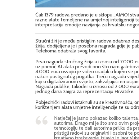
Čak 1379 radova predano je u sklopu „AIMO! stvarati
razne alate temeljene na umjetnoj inteligenciji te
interpretaciju emocije navijanja za hrvatsku nog
Stručni žiri je među pristiglim radova odabrao des
žirija, dodijeljena je i posebna nagrada gdje je 
Telekoma odabrala svog favorita.
Prva nagrada stručnog žirija u iznosu od 7.000 eu
uz pomoć AI alata prevodi ono što nam galebovi „
4.000 eura osvojio je video uradak u kojem se pri
nakon postignutog pogotka. Treću nagradu vrijed
koji u digitaliziranom svijetu, zahvaljujući emoci
Nagradu publike, također u iznosu od 2.000 eura, o
jednog dana zaigra za reprezentaciju Hrvatske.
Pobjednički radovi istaknuli su se kreativnošću, o
korištenjem alata umjetne inteligencije te su od
Natječaj je jasno pokazao koliko talenta
autorima. Drago mi je što smo ovim proj
tehnologiju te dali autorima priliku da p
pristigli radovi su originalni i osobni te
kreativno izražavanje, izjavio je Igor Vu