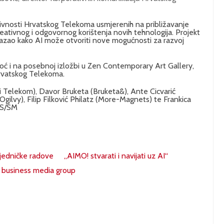
aktivnosti Hrvatskog Telekoma usmjerenih na približavanje
kreativnog i odgovornog korištenja novih tehnologija. Projekt
okazao kako AI može otvoriti nove mogućnosti za razvoj
sinoć i na posebnoj izložbi u Zen Contemporary Art Gallery,
Hrvatskog Telekoma.
tski Telekom), Davor Bruketa (Bruketa&), Ante Cicvarić
gilvy), Filip Filković Philatz (More-Magnets) te Frankica
PS/SM
jedničke radove
„AIMO! stvarati i navijati uz AI“
business media group