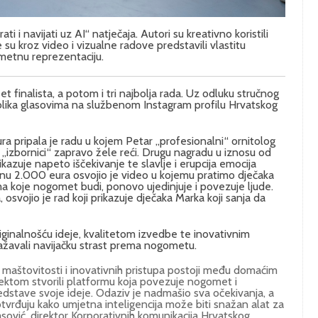
 i navijati uz AI“ natječaja. Autori su kreativno koristili
 su kroz video i vizualne radove predstavili vlastitu
ometnu reprezentaciju.
et finalista, a potom i tri najbolja rada. Uz odluku stručnog
publika glasovima na službenom Instagram profilu Hrvatskog
ra pripala je radu u kojem Petar „profesionalni“ ornitolog
izbornici“ zapravo žele reći. Drugu nagradu u iznosu od
kazuje napeto iščekivanje te slavlje i erupcija emocija
nu 2.000 eura osvojio je video u kojemu pratimo dječaka
jama koje nogomet budi, ponovo ujedinjuje i povezuje ljude.
svojio je rad koji prikazuje dječaka Marka koji sanja da
riginalnošću ideje, kvalitetom izvedbe te inovativnim
ražavali navijačku strast prema nogometu.
, maštovitosti i inovativnih pristupa postoji među domaćim
ektom stvorili platformu koja povezuje nogomet i
redstave svoje ideje. Odaziv je nadmašio sva očekivanja, a
 potvrđuju kako umjetna inteligencija može biti snažan alat za
kasović, direktor Korporativnih komunikacija Hrvatskog