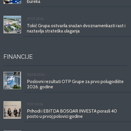
bureka
29.07.2026.
Tokić Grupa ostvarila snažan dvoznamenkasti rast i
nastavlja strateška ulaganja
FINANCIJE
06.08.2026.
Poslovni rezultati OTP Grupe za prvo polugodište
2026. godine
31.07.2026.
Prihodi i EBITDA BOSQAR INVESTA porasli 40
posto u prvoj polovici godine