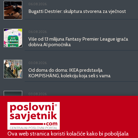
06.08.2026.
Bugatti Destrier: skulptura stvorena za vječnost
06.08.2026.
Više od 13 milijuna Fantasy Premier League igrača
dobiva AI pomoćnika
03.08.2026.
Od doma do doma: IKEA predstavlja
KOMPISHÄNG, kolekciju koja seli s vama
03.08.2026.
Kineski BYD predstavio luksuznu limuzinu veću od
Mercedesove S-klase, obećava domet do 1.000
kilometara
Ova web stranica koristi kolačiće kako bi poboljšala