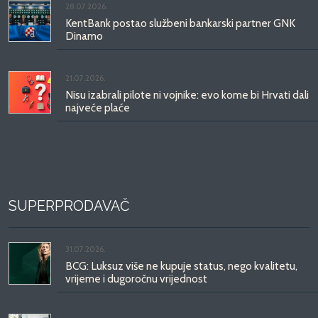
28.07.2026.
KentBank postao službeni bankarski partner GNK
Dinamo
21.07.2026.
Nisu izabrali pilote ni vojnike: evo kome bi Hrvati dali
najveće plaće
SUPERPRODAVAČ
31.07.2026.
BCG: Luksuz više ne kupuje status, nego kvalitetu,
vrijeme i dugoročnu vrijednost