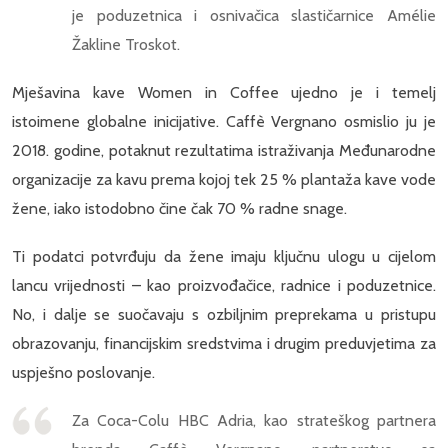
je poduzetnica i osnivačica slastičarnice Amélie
Žakline Troskot.
Mješavina kave Women in Coffee ujedno je i temelj
istoimene globalne inicijative. Caffè Vergnano osmislio ju je
2018. godine, potaknut rezultatima istraživanja Međunarodne
organizacije za kavu prema kojoj tek 25 % plantaža kave vode
žene, iako istodobno čine čak 70 % radne snage.
Ti podatci potvrđuju da žene imaju ključnu ulogu u cijelom
lancu vrijednosti – kao proizvođačice, radnice i poduzetnice.
No, i dalje se suočavaju s ozbiljnim preprekama u pristupu
obrazovanju, financijskim sredstvima i drugim preduvjetima za
uspješno poslovanje.
Za Coca-Colu HBC Adria, kao strateškog partnera