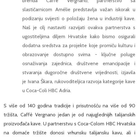
brenda Caffè Vergnano, partnerstvo sa
slastičarnicom Amélie predstavlja važan iskorak u
podizanju svijesti o položaju žena u industriji kave.
Naš je cilj nastaviti razvijati ovakva partnerstva s
ugostiteljima diljem Hrvatske kako bismo osigurali
dodatna sredstva za projekte koje promiču kulturu i
obrazovanje dostupno svima - ključne poluge
osnaživanja zajednica, društvene emancipacije i
stvaranja dugoročne društvene vrijednosti, izjavila
je Ivana Škara, rukovoditeljica razvoja kategorije kave
u Coca-Coli HBC Adria.
S više od 140 godina tradicije i prisutnošću na više od 90
tržišta, Caffè Vergnano jedan je od najuglednijih talijanskih
proizvođača kave. U partnerstvu s Coca-Colom HBC Hrvatska
na domaće tržište donosi vrhunsku talijansku kavu, ali i