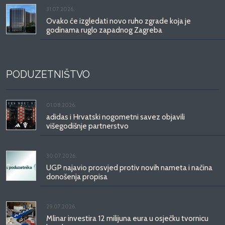
31.07.2026.
Ovako će izgledati novo ruho zgrade koja je
godinama ruglo zapadnog Zagreba
PODUZETNIŠTVO
01.08.2026.
adidas i Hrvatski nogometni savez objavili
višegodišnje partnerstvo
30.07.2026.
UGP najavio prosvjed protiv novih nameta i načina
donošenja propisa
29.07.2026.
Mlinar investira 12 milijuna eura u osječku tvornicu