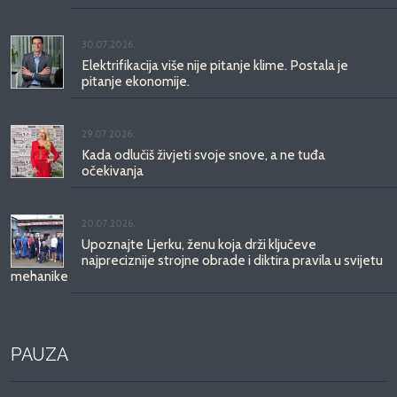
30.07.2026.
Elektrifikacija više nije pitanje klime. Postala je
pitanje ekonomije.
29.07.2026.
Kada odlučiš živjeti svoje snove, a ne tuđa
očekivanja
20.07.2026.
Upoznajte Ljerku, ženu koja drži ključeve
najpreciznije strojne obrade i diktira pravila u svijetu
mehanike
PAUZA