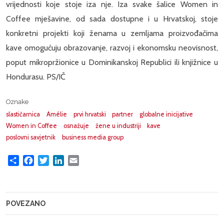
vrijednosti koje stoje iza nje. Iza svake šalice Women in
Coffee mješavine, od sada dostupne i u Hrvatskoj, stoje
konkretni projekti koji ženama u zemljama proizvođačima
kave omogućuju obrazovanje, razvoj i ekonomsku neovisnost,
poput mikropržionice u Dominikanskoj Republici ili knjižnice u
Hondurasu. PS/IČ
Oznake
slastičarnica
Amélie
prvi hrvatski
partner
globalne inicijative
Women in Coffee
osnažuje
žene u industriji
kave
poslovni savjetnik
business media group
Share
Facebook
Twitter
LinkedIn
Email
POVEZANO