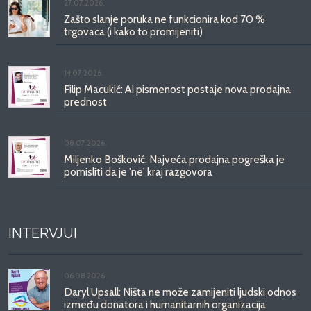
27.07.2026.
Zašto slanje poruka ne funkcionira kod 70 %
trgovaca (i kako to promijeniti)
14.07.2026.
Filip Macukić: AI pismenost postaje nova prodajna
prednost
08.07.2026.
Miljenko Bošković: Najveća prodajna pogreška je
pomisliti da je 'ne' kraj razgovora
INTERVJUI
06.08.2026.
Daryl Upsall: Ništa ne može zamijeniti ljudski odnos
između donatora i humanitarnih organizacija