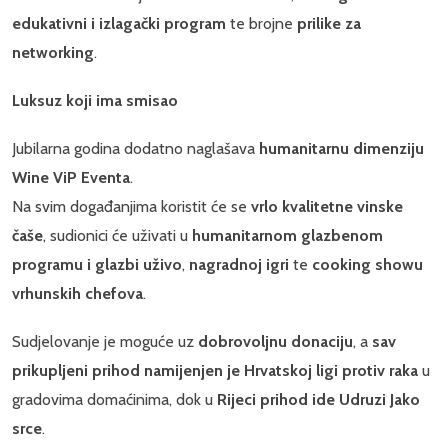
edukativni i izlagački program
te brojne
prilike za
networking
.
Luksuz koji ima smisao
Jubilarna godina dodatno naglašava
humanitarnu dimenziju
Wine ViP Eventa
.
Na svim događanjima koristit će se
vrlo kvalitetne vinske
čaše
, sudionici će uživati u
humanitarnom glazbenom
programu i glazbi uživo
,
nagradnoj igri
te
cooking showu
vrhunskih chefova
.
Sudjelovanje je moguće uz
dobrovoljnu donaciju
, a
sav
prikupljeni prihod namijenjen je Hrvatskoj ligi protiv raka
u
gradovima domaćinima, dok u
Rijeci prihod ide Udruzi Jako
srce
.