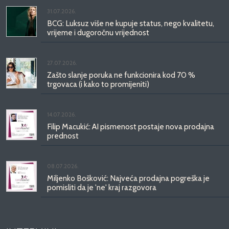
31.07.2026.
BCG: Luksuz više ne kupuje status, nego kvalitetu,
vrijeme i dugoročnu vrijednost
27.07.2026.
Zašto slanje poruka ne funkcionira kod 70 %
trgovaca (i kako to promijeniti)
14.07.2026.
Filip Macukić: AI pismenost postaje nova prodajna
prednost
08.07.2026.
Miljenko Bošković: Najveća prodajna pogreška je
pomisliti da je 'ne' kraj razgovora