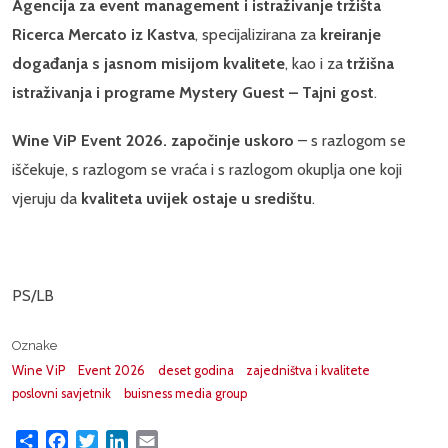
Agencija za event management i istraživanje tržišta
Ricerca Mercato iz Kastva
, specijalizirana za
kreiranje
događanja s jasnom misijom kvalitete
, kao i za
tržišna
istraživanja i programe Mystery Guest – Tajni gost
.
Wine ViP Event 2026. započinje uskoro
– s razlogom se
iščekuje, s razlogom se vraća i s razlogom okuplja one koji
vjeruju da
kvaliteta uvijek ostaje u središtu
.
PS/LB
Oznake
Wine ViP
Event 2026
deset godina
zajedništva i kvalitete
poslovni savjetnik
buisness media group
Share
Facebook
Twitter
LinkedIn
Email