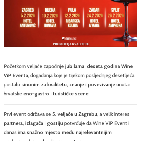
Početkom veljače započinje
jubilarna, deseta godina Wine
ViP Eventa
, događanja koje je tijekom posljednjeg desetljeća
postalo
sinonim za kvalitetu, znanje i povezivanje
unutar
hrvatske
eno-gastro i turističke scene
.
Prvi event održava se
5. veljače u Zagrebu
, a velik interes
partnera, izlagača i gostiju
potvrđuje da Wine ViP Event i
danas ima
snažno mjesto među najrelevantnijim