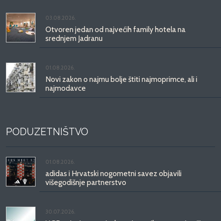
03.08.2026.
Otvoren jedan od najvećih family hotela na
srednjem Jadranu
01.08.2026.
Novi zakon o najmu bolje štiti najmoprimce, ali i
najmodavce
PODUZETNIŠTVO
01.08.2026.
adidas i Hrvatski nogometni savez objavili
višegodišnje partnerstvo
30.07.2026.