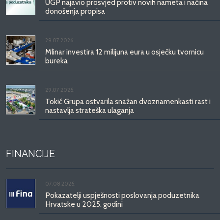
UGP najavio prosvjed protiv novih nameta i načina
donošenja propisa
29.07.2026.
Mlinar investira 12 milijuna eura u osječku tvornicu
bureka
29.07.2026.
Tokić Grupa ostvarila snažan dvoznamenkasti rast i
nastavlja strateška ulaganja
FINANCIJE
07.08.2026.
Pokazatelji uspješnosti poslovanja poduzetnika
Hrvatske u 2025. godini