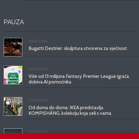
PAUZA
06.08.2026.
Bugatti Destrier: skulptura stvorena za vječnost
06.08.2026.
Više od 13 milijuna Fantasy Premier League igrača
dobiva AI pomoćnika
03.08.2026.
Od doma do doma: IKEA predstavlja
KOMPISHÄNG, kolekciju koja seli s vama
03.08.2026.
Kineski BYD predstavio luksuznu limuzinu veću od