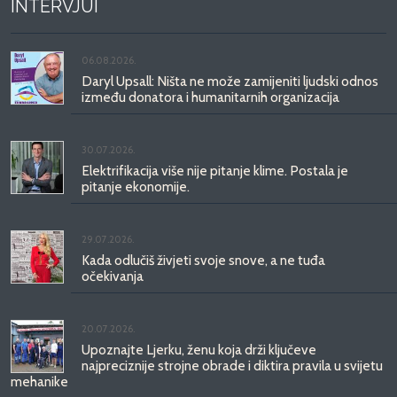
INTERVJUI
06.08.2026.
Daryl Upsall: Ništa ne može zamijeniti ljudski odnos
između donatora i humanitarnih organizacija
30.07.2026.
Elektrifikacija više nije pitanje klime. Postala je
pitanje ekonomije.
29.07.2026.
Kada odlučiš živjeti svoje snove, a ne tuđa
očekivanja
20.07.2026.
Upoznajte Ljerku, ženu koja drži ključeve
najpreciznije strojne obrade i diktira pravila u svijetu
mehanike