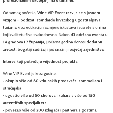
profesionalnim okupljanjima u turizmu
.
Od samog početka,
Wine ViP Event razvija se s jasnom
vizijom
–
podizati standarde hrvatskog ugostiteljstva i
turizma
kroz edukaciju, razmjenu iskustava i susrete s onima
koji kvalitetu žive svakodnevno. Nakon
43 održana eventa u
14 gradova i 7 županija
, jubilarna godina donosi
dodatnu
zrelost, bogatiji sadržaj i još snažniji osjećaj zajedništva
.
Interes koji potvrđuje vrijednost projekta
Wine ViP Event je kroz godine:
•
okupio više od 80 vrhunskih predavača, sommeliera i
stručnjaka
•
ugostio više od 50 chefova i kuhara s više od 150
autentičnih specijaliteta
•
povezao više od 200 izlagača i partnera s gostima