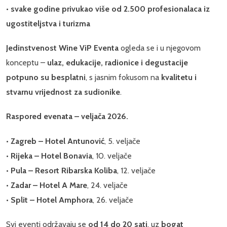
•
svake godine privukao više od 2.500 profesionalaca iz
ugostiteljstva i turizma
Jedinstvenost Wine ViP Eventa
ogleda se i u njegovom
konceptu –
ulaz, edukacije, radionice i degustacije
potpuno su besplatni
, s jasnim fokusom na
kvalitetu i
stvarnu vrijednost za sudionike
.
Raspored evenata – veljača 2026.
•
Zagreb – Hotel Antunović
, 5. veljače
•
Rijeka – Hotel Bonavia
, 10. veljače
•
Pula – Resort Ribarska Koliba
, 12. veljače
•
Zadar – Hotel A Mare
, 24. veljače
•
Split – Hotel Amphora
, 26. veljače
Svi eventi održavaju se
od 14 do 20 sati
, uz
bogat