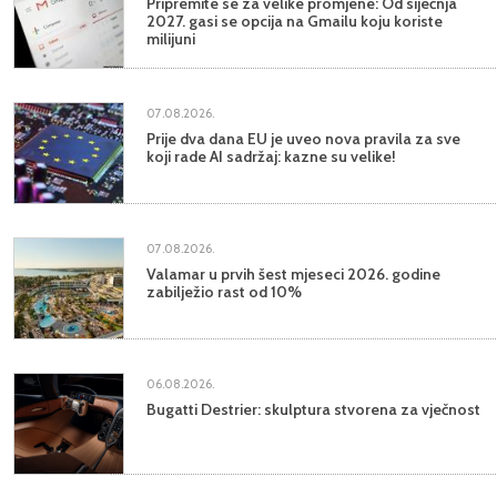
Pripremite se za velike promjene: Od siječnja
2027. gasi se opcija na Gmailu koju koriste
milijuni
07.08.2026.
Prije dva dana EU je uveo nova pravila za sve
koji rade AI sadržaj: kazne su velike!
07.08.2026.
Valamar u prvih šest mjeseci 2026. godine
zabilježio rast od 10%
06.08.2026.
Bugatti Destrier: skulptura stvorena za vječnost