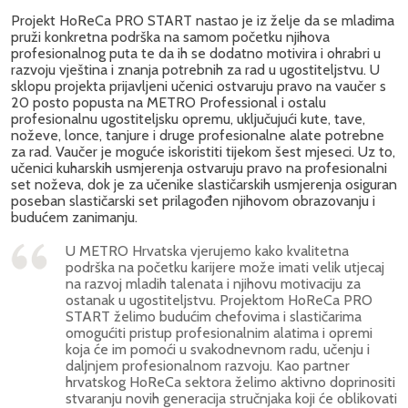
Projekt HoReCa PRO START nastao je iz želje da se mladima
pruži konkretna podrška na samom početku njihova
profesionalnog puta te da ih se dodatno motivira i ohrabri u
razvoju vještina i znanja potrebnih za rad u ugostiteljstvu. U
sklopu projekta prijavljeni učenici ostvaruju pravo na vaučer s
20 posto popusta na METRO Professional i ostalu
profesionalnu ugostiteljsku opremu, uključujući kute, tave,
noževe, lonce, tanjure i druge profesionalne alate potrebne
za rad. Vaučer je moguće iskoristiti tijekom šest mjeseci. Uz to,
učenici kuharskih usmjerenja ostvaruju pravo na profesionalni
set noževa, dok je za učenike slastičarskih usmjerenja osiguran
poseban slastičarski set prilagođen njihovom obrazovanju i
budućem zanimanju.
U METRO Hrvatska vjerujemo kako kvalitetna
podrška na početku karijere može imati velik utjecaj
na razvoj mladih talenata i njihovu motivaciju za
ostanak u ugostiteljstvu. Projektom HoReCa PRO
START želimo budućim chefovima i slastičarima
omogućiti pristup profesionalnim alatima i opremi
koja će im pomoći u svakodnevnom radu, učenju i
daljnjem profesionalnom razvoju. Kao partner
hrvatskog HoReCa sektora želimo aktivno doprinositi
stvaranju novih generacija stručnjaka koji će oblikovati