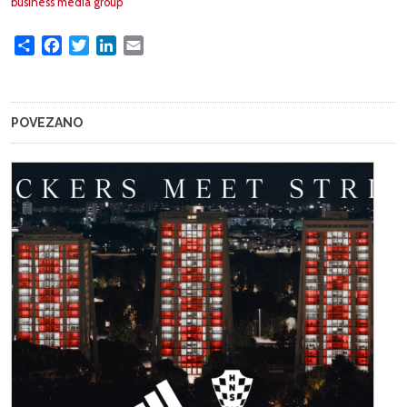
business media group
Share
Facebook
Twitter
LinkedIn
Email
POVEZANO