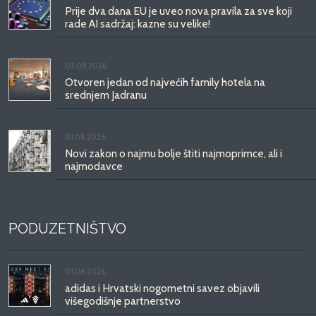
Prije dva dana EU je uveo nova pravila za sve koji
rade AI sadržaj: kazne su velike!
03.08.2026.
Otvoren jedan od najvećih family hotela na
srednjem Jadranu
01.08.2026.
Novi zakon o najmu bolje štiti najmoprimce, ali i
najmodavce
PODUZETNIŠTVO
01.08.2026.
adidas i Hrvatski nogometni savez objavili
višegodišnje partnerstvo