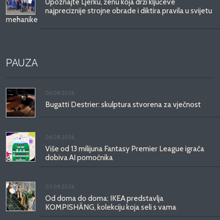
Upoznajte Ljerku, ženu koja drži ključeve
najpreciznije strojne obrade i diktira pravila u svijetu
mehanike
PAUZA
06.08.2026.
Bugatti Destrier: skulptura stvorena za vječnost
06.08.2026.
Više od 13 milijuna Fantasy Premier League igrača
dobiva AI pomoćnika
03.08.2026.
Od doma do doma: IKEA predstavlja
KOMPISHÄNG, kolekciju koja seli s vama