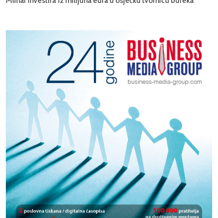
Mlinar investira 12 milijuna eura u osječku tvornicu bureka