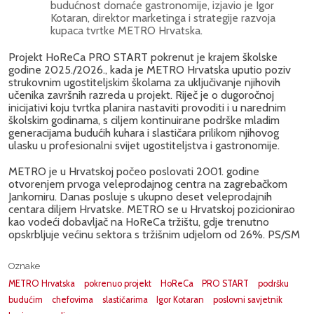
budućnost domaće gastronomije, izjavio je Igor
Kotaran, direktor marketinga i strategije razvoja
kupaca tvrtke METRO Hrvatska.
Projekt HoReCa PRO START pokrenut je krajem školske
godine 2025./2026., kada je METRO Hrvatska uputio poziv
strukovnim ugostiteljskim školama za uključivanje njihovih
učenika završnih razreda u projekt. Riječ je o dugoročnoj
inicijativi koju tvrtka planira nastaviti provoditi i u narednim
školskim godinama, s ciljem kontinuirane podrške mladim
generacijama budućih kuhara i slastičara prilikom njihovog
ulasku u profesionalni svijet ugostiteljstva i gastronomije.
METRO je u Hrvatskoj počeo poslovati 2001. godine
otvorenjem prvoga veleprodajnog centra na zagrebačkom
Jankomiru. Danas posluje s ukupno deset veleprodajnih
centara diljem Hrvatske. METRO se u Hrvatskoj pozicionirao
kao vodeći dobavljač na HoReCa tržištu, gdje trenutno
opskrbljuje većinu sektora s tržišnim udjelom od 26%. PS/SM
Oznake
METRO Hrvatska
pokrenuo projekt
HoReCa
PRO START
podršku
budućim
chefovima
slastičarima
Igor Kotaran
poslovni savjetnik