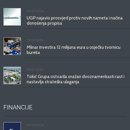
30.07.2026.
UGP najavio prosvjed protiv novih nameta i načina
donošenja propisa
29.07.2026.
Mlinar investira 12 milijuna eura u osječku tvornicu
bureka
29.07.2026.
Tokić Grupa ostvarila snažan dvoznamenkasti rast i
nastavlja strateška ulaganja
FINANCIJE
07.08.2026.