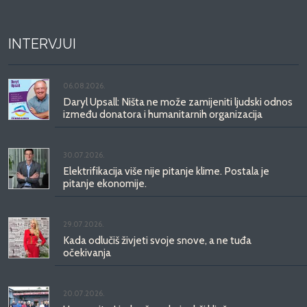
INTERVJUI
06.08.2026.
Daryl Upsall: Ništa ne može zamijeniti ljudski odnos
između donatora i humanitarnih organizacija
30.07.2026.
Elektrifikacija više nije pitanje klime. Postala je
pitanje ekonomije.
29.07.2026.
Kada odlučiš živjeti svoje snove, a ne tuđa
očekivanja
20.07.2026.