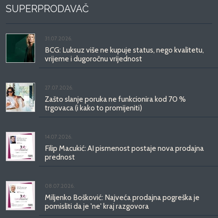
SUPERPRODAVAČ
31.07.2026.
BCG: Luksuz više ne kupuje status, nego kvalitetu,
vrijeme i dugoročnu vrijednost
27.07.2026.
Zašto slanje poruka ne funkcionira kod 70 %
trgovaca (i kako to promijeniti)
14.07.2026.
Filip Macukić: AI pismenost postaje nova prodajna
prednost
08.07.2026.
Miljenko Bošković: Najveća prodajna pogreška je
pomisliti da je 'ne' kraj razgovora