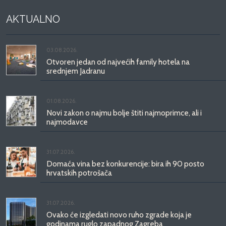
AKTUALNO
03.08.2026.
Otvoren jedan od najvećih family hotela na
srednjem Jadranu
01.08.2026.
Novi zakon o najmu bolje štiti najmoprimce, ali i
najmodavce
31.07.2026.
Domaća vina bez konkurencije: bira ih 90 posto
hrvatskih potrošača
31.07.2026.
Ovako će izgledati novo ruho zgrade koja je
godinama ruglo zapadnog Zagreba