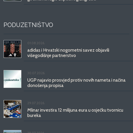
PODUZETNIŠTVO
01.08.2026.
adidas i Hrvatski nogometni savez objavili
višegodišnje partnerstvo
30.07.2026.
UGP najavio prosvjed protiv novih nameta i načina
donošenja propisa
29.07.2026.
Mlinar investira 12 milijuna eura u osječku tvornicu
bureka