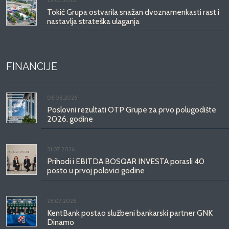
29.07.2026.
Tokić Grupa ostvarila snažan dvoznamenkasti rast i
nastavlja strateška ulaganja
FINANCIJE
06.08.2026.
Poslovni rezultati OTP Grupe za prvo polugodište
2026. godine
31.07.2026.
Prihodi i EBITDA BOSQAR INVESTA porasli 40
posto u prvoj polovici godine
28.07.2026.
KentBank postao službeni bankarski partner GNK
Dinamo