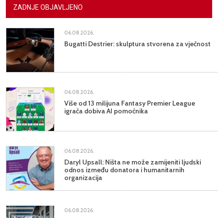
ZADNJE OBJAVLJENO
06.08.2026.
Bugatti Destrier: skulptura stvorena za vječnost
06.08.2026.
Više od 13 milijuna Fantasy Premier League
igrača dobiva AI pomoćnika
06.08.2026.
Daryl Upsall: Ništa ne može zamijeniti ljudski
odnos između donatora i humanitarnih
organizacija
06.08.2026.