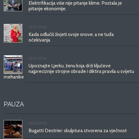
Elektrifikacija više nije pitanje klime. Postala je
pitanje ekonomije.
29.07.2026.
Kada odlučiš živjeti svoje snove, a ne tuđa
očekivanja
20.07.2026.
Upoznajte Ljerku, ženu koja drži ključeve
najpreciznije strojne obrade i diktira pravila u svijetu
mehanike
PAUZA
06.08.2026.
Bugatti Destrier: skulptura stvorena za vječnost