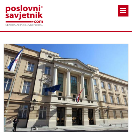
Skoči na glavni sadržaj