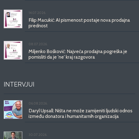
14.07.2026.
Filip Macukić: AI pismenost postaje nova prodajna
prednost
08.07.2026.
Miljenko Bošković: Najveća prodajna pogreška je
pomisliti da je 'ne' kraj razgovora
INTERVJUI
06.08.2026.
Daryl Upsall: Ništa ne može zamijeniti ljudski odnos
između donatora i humanitarnih organizacija
30.07.2026.