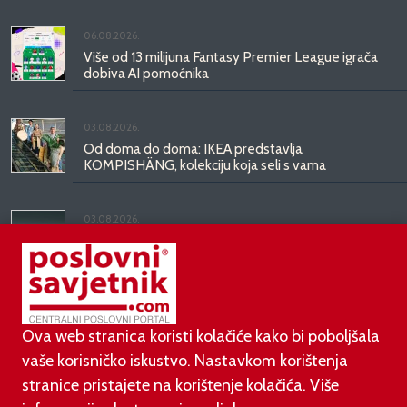
06.08.2026.
Više od 13 milijuna Fantasy Premier League igrača
dobiva AI pomoćnika
03.08.2026.
Od doma do doma: IKEA predstavlja
KOMPISHÄNG, kolekciju koja seli s vama
03.08.2026.
Kineski BYD predstavio luksuznu limuzinu veću od
Mercedesove S-klase, obećava domet do 1.000
kilometara
Ova web stranica koristi kolačiće kako bi poboljšala
vaše korisničko iskustvo. Nastavkom korištenja
stranice pristajete na korištenje kolačića. Više