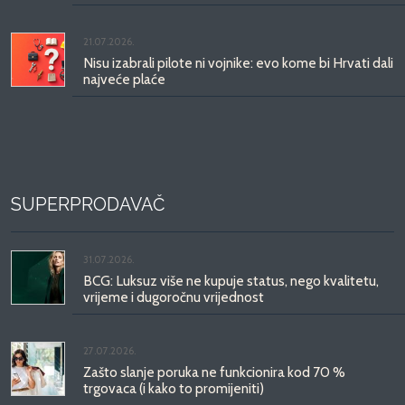
21.07.2026.
Nisu izabrali pilote ni vojnike: evo kome bi Hrvati dali
najveće plaće
SUPERPRODAVAČ
31.07.2026.
BCG: Luksuz više ne kupuje status, nego kvalitetu,
vrijeme i dugoročnu vrijednost
27.07.2026.
Zašto slanje poruka ne funkcionira kod 70 %
trgovaca (i kako to promijeniti)