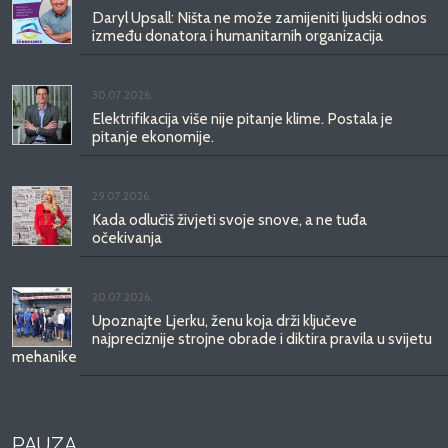
Daryl Upsall: Ništa ne može zamijeniti ljudski odnos
između donatora i humanitarnih organizacija
30.07.2026.
Elektrifikacija više nije pitanje klime. Postala je
pitanje ekonomije.
29.07.2026.
Kada odlučiš živjeti svoje snove, a ne tuđa
očekivanja
20.07.2026.
Upoznajte Ljerku, ženu koja drži ključeve
najpreciznije strojne obrade i diktira pravila u svijetu
mehanike
PAUZA