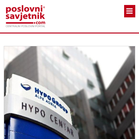
Skoči na glavni sadržaj