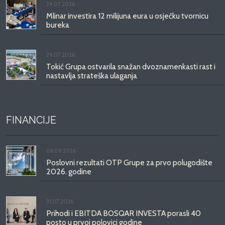
29.07.2026.
Mlinar investira 12 milijuna eura u osječku tvornicu
bureka
29.07.2026.
Tokić Grupa ostvarila snažan dvoznamenkasti rast i
nastavlja strateška ulaganja
FINANCIJE
06.08.2026.
Poslovni rezultati OTP Grupe za prvo polugodište
2026. godine
31.07.2026.
Prihodi i EBITDA BOSQAR INVESTA porasli 40
posto u prvoj polovici godine