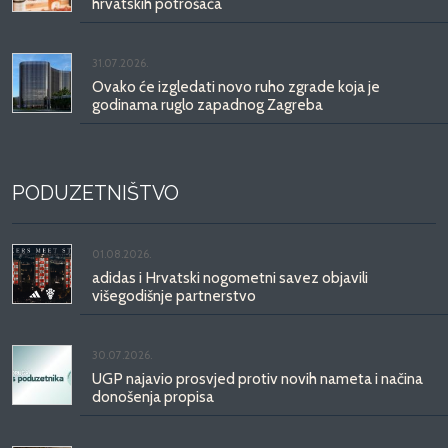
hrvatskih potrošača
31.07.2026.
Ovako će izgledati novo ruho zgrade koja je
godinama ruglo zapadnog Zagreba
PODUZETNIŠTVO
01.08.2026.
adidas i Hrvatski nogometni savez objavili
višegodišnje partnerstvo
30.07.2026.
UGP najavio prosvjed protiv novih nameta i načina
donošenja propisa