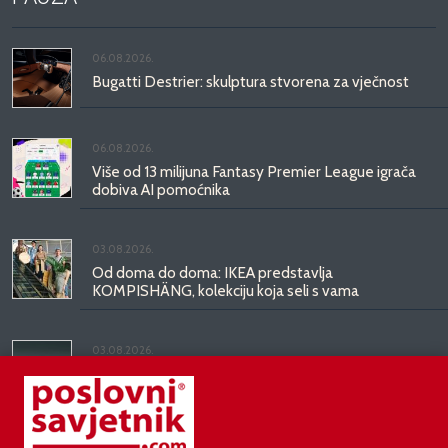
06.08.2026.
Bugatti Destrier: skulptura stvorena za vječnost
06.08.2026.
Više od 13 milijuna Fantasy Premier League igrača
dobiva AI pomoćnika
03.08.2026.
Od doma do doma: IKEA predstavlja
KOMPISHÄNG, kolekciju koja seli s vama
03.08.2026.
Kineski BYD predstavio luksuznu limuzinu veću od
Mercedesove S-klase, obećava domet do 1.000
kilometara