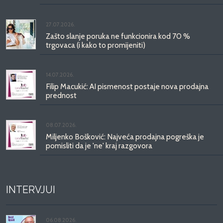
27.07.2026.
Zašto slanje poruka ne funkcionira kod 70 %
trgovaca (i kako to promijeniti)
14.07.2026.
Filip Macukić: AI pismenost postaje nova prodajna
prednost
08.07.2026.
Miljenko Bošković: Najveća prodajna pogreška je
pomisliti da je 'ne' kraj razgovora
INTERVJUI
06.08.2026.