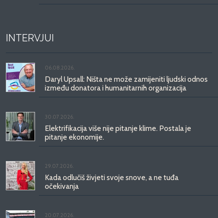
INTERVJUI
06.08.2026.
Daryl Upsall: Ništa ne može zamijeniti ljudski odnos
između donatora i humanitarnih organizacija
30.07.2026.
Elektrifikacija više nije pitanje klime. Postala je
pitanje ekonomije.
29.07.2026.
Kada odlučiš živjeti svoje snove, a ne tuđa
očekivanja
20.07.2026.