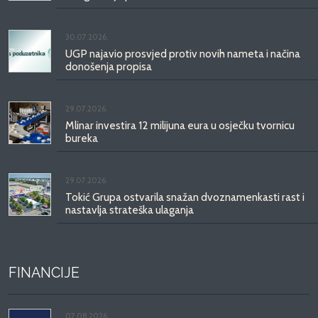
30.07.2026.
UGP najavio prosvjed protiv novih nameta i načina
donošenja propisa
29.07.2026.
Mlinar investira 12 milijuna eura u osječku tvornicu
bureka
29.07.2026.
Tokić Grupa ostvarila snažan dvoznamenkasti rast i
nastavlja strateška ulaganja
FINANCIJE
07.08.2026.