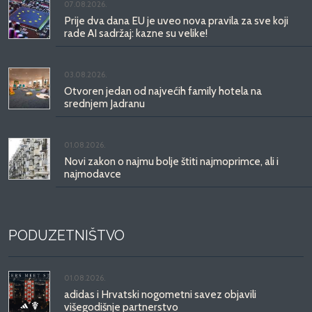
07.08.2026.
Prije dva dana EU je uveo nova pravila za sve koji
rade AI sadržaj: kazne su velike!
03.08.2026.
Otvoren jedan od najvećih family hotela na
srednjem Jadranu
01.08.2026.
Novi zakon o najmu bolje štiti najmoprimce, ali i
najmodavce
PODUZETNIŠTVO
01.08.2026.
adidas i Hrvatski nogometni savez objavili
višegodišnje partnerstvo