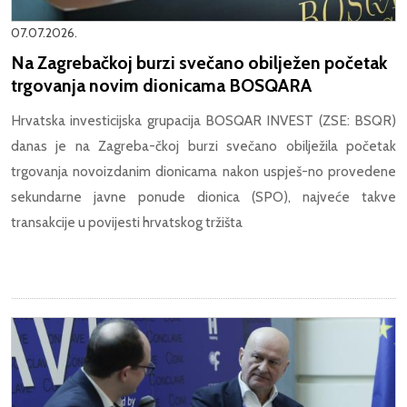
07.07.2026.
Na Zagrebačkoj burzi svečano obilježen početak
trgovanja novim dionicama BOSQARA
Hrvatska investicijska grupacija BOSQAR INVEST (ZSE: BSQR)
danas je na Zagreba-čkoj burzi svečano obilježila početak
trgovanja novoizdanim dionicama nakon uspješ-no provedene
sekundarne javne ponude dionica (SPO), najveće takve
transakcije u povijesti hrvatskog tržišta