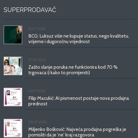
SUPERPRODAVAČ
31.07.2026.
BCG: Luksuz više ne kupuje status, nego kvalitetu,
vrijeme i dugoročnu vrijednost
27.07.2026.
Zašto slanje poruka ne funkcionira kod 70 %
trgovaca (i kako to promijeniti)
14.07.2026.
Filip Macukić: AI pismenost postaje nova prodajna
prednost
08.07.2026.
Miljenko Bošković: Najveća prodajna pogreška je
pomisliti da je 'ne' kraj razgovora