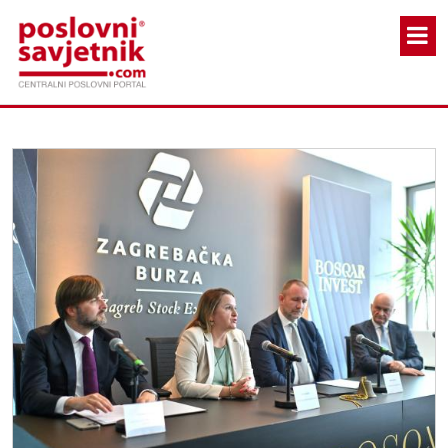
Skoči na glavni sadržaj