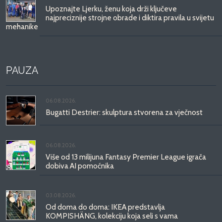
Upoznajte Ljerku, ženu koja drži ključeve
najpreciznije strojne obrade i diktira pravila u svijetu
mehanike
PAUZA
06.08.2026.
Bugatti Destrier: skulptura stvorena za vječnost
06.08.2026.
Više od 13 milijuna Fantasy Premier League igrača
dobiva AI pomoćnika
03.08.2026.
Od doma do doma: IKEA predstavlja
KOMPISHÄNG, kolekciju koja seli s vama