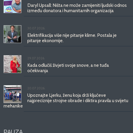
Daryl Upsall: Ništa ne može zamijeniti ljudski odnos
između donatora i humanitarnih organizacija
30.07.2026.
Elektrifikacija više nije pitanje klime. Postala je
pitanje ekonomije.
29.07.2026.
Kada odlučiš živjeti svoje snove, a ne tuđa
očekivanja
20.07.2026.
Upoznajte Ljerku, ženu koja drži ključeve
najpreciznije strojne obrade i diktira pravila u svijetu
mehanike
PAUZA