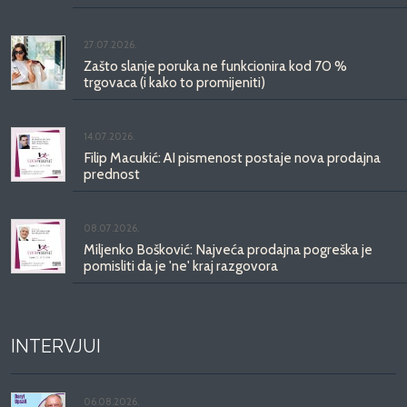
27.07.2026.
Zašto slanje poruka ne funkcionira kod 70 %
trgovaca (i kako to promijeniti)
14.07.2026.
Filip Macukić: AI pismenost postaje nova prodajna
prednost
08.07.2026.
Miljenko Bošković: Najveća prodajna pogreška je
pomisliti da je 'ne' kraj razgovora
INTERVJUI
06.08.2026.