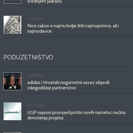
srednjem Jadranu
01.08.2026.
Novi zakon o najmu bolje štiti najmoprimce, ali i
najmodavce
PODUZETNIŠTVO
01.08.2026.
adidas i Hrvatski nogometni savez objavili
višegodišnje partnerstvo
30.07.2026.
UGP najavio prosvjed protiv novih nameta i načina
donošenja propisa