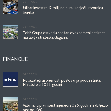
29.07.2026.
Mlinar investira 12 milijuna eura u osječku tvornicu
bureka
29.07.2026.
Tokić Grupa ostvarila snažan dvoznamenkasti rast i
nastavlja strateška ulaganja
FINANCIJE
07.08.2026.
Pokazatelji uspješnosti poslovanja poduzetnika
Hrvatske u 2025. godini
07.08.2026.
Valamar u prvih šest mjeseci 2026. godine zabilježio
rast od 10%