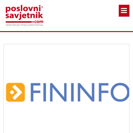
Skoči na glavni sadržaj