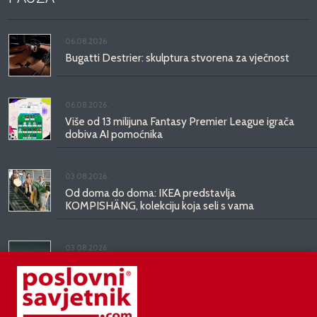
06.08.2026.
Bugatti Destrier: skulptura stvorena za vječnost
06.08.2026.
Više od 13 milijuna Fantasy Premier League igrača
dobiva AI pomoćnika
03.08.2026.
Od doma do doma: IKEA predstavlja
KOMPISHÄNG, kolekciju koja seli s vama
03.08.2026.
Kineski BYD predstavio luksuznu limuzinu veću od
Mercedesove S-klase, obećava domet do 1.000
kilometara