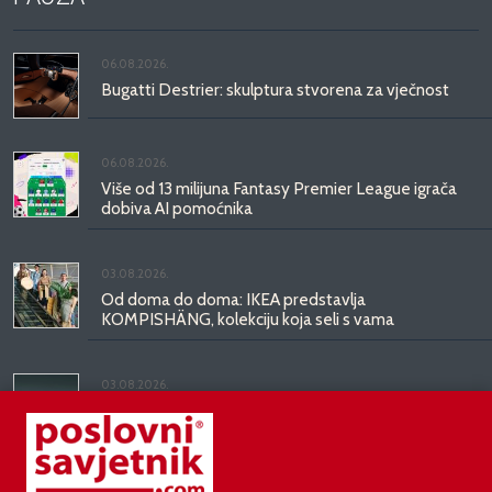
06.08.2026.
Bugatti Destrier: skulptura stvorena za vječnost
06.08.2026.
Više od 13 milijuna Fantasy Premier League igrača
dobiva AI pomoćnika
03.08.2026.
Od doma do doma: IKEA predstavlja
KOMPISHÄNG, kolekciju koja seli s vama
03.08.2026.
Kineski BYD predstavio luksuznu limuzinu veću od
Mercedesove S-klase, obećava domet do 1.000
kilometara