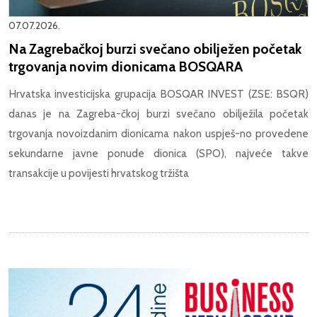
07.07.2026.
Na Zagrebačkoj burzi svečano obilježen početak
trgovanja novim dionicama BOSQARA
Hrvatska investicijska grupacija BOSQAR INVEST (ZSE: BSQR)
danas je na Zagreba-čkoj burzi svečano obilježila početak
trgovanja novoizdanim dionicama nakon uspješ-no provedene
sekundarne javne ponude dionica (SPO), najveće takve
transakcije u povijesti hrvatskog tržišta