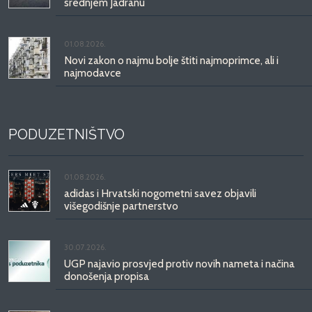
srednjem Jadranu
01.08.2026.
Novi zakon o najmu bolje štiti najmoprimce, ali i
najmodavce
PODUZETNIŠTVO
01.08.2026.
adidas i Hrvatski nogometni savez objavili
višegodišnje partnerstvo
30.07.2026.
UGP najavio prosvjed protiv novih nameta i načina
donošenja propisa