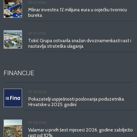
29.07.2026.
Mlinar investira 12 milijuna eura u osječku tvornicu
bureka
29.07.2026.
Tokić Grupa ostvarila snažan dvoznamenkasti rast i
nastavlja strateška ulaganja
FINANCIJE
07.08.2026.
Pokazatelji uspješnosti poslovanja poduzetnika
Hrvatske u 2025. godini
07.08.2026.
Valamar u prvih šest mjeseci 2026. godine zabilježio
rast od 10%