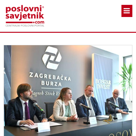
Skoči na glavni sadržaj