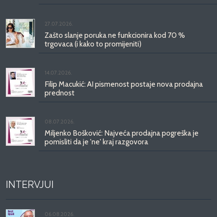
27.07.2026.
Zašto slanje poruka ne funkcionira kod 70 %
trgovaca (i kako to promijeniti)
14.07.2026.
Filip Macukić: AI pismenost postaje nova prodajna
prednost
08.07.2026.
Miljenko Bošković: Najveća prodajna pogreška je
pomisliti da je 'ne' kraj razgovora
INTERVJUI
06.08.2026.