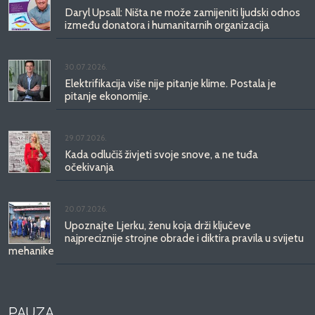
Daryl Upsall: Ništa ne može zamijeniti ljudski odnos
između donatora i humanitarnih organizacija
30.07.2026.
Elektrifikacija više nije pitanje klime. Postala je
pitanje ekonomije.
29.07.2026.
Kada odlučiš živjeti svoje snove, a ne tuđa
očekivanja
20.07.2026.
Upoznajte Ljerku, ženu koja drži ključeve
najpreciznije strojne obrade i diktira pravila u svijetu
mehanike
PAUZA