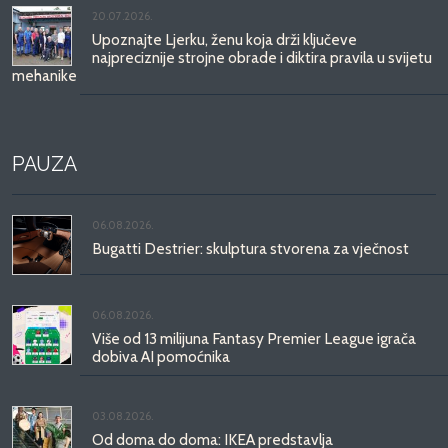
20.07.2026.
Upoznajte Ljerku, ženu koja drži ključeve
najpreciznije strojne obrade i diktira pravila u svijetu
mehanike
PAUZA
06.08.2026.
Bugatti Destrier: skulptura stvorena za vječnost
06.08.2026.
Više od 13 milijuna Fantasy Premier League igrača
dobiva AI pomoćnika
03.08.2026.
Od doma do doma: IKEA predstavlja