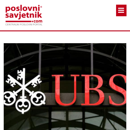
Skoči na glavni sadržaj