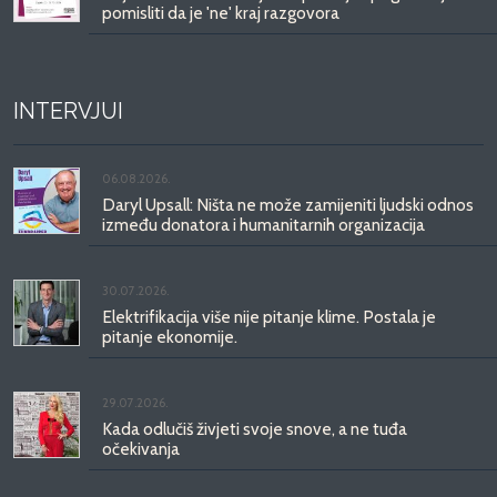
pomisliti da je 'ne' kraj razgovora
INTERVJUI
06.08.2026.
Daryl Upsall: Ništa ne može zamijeniti ljudski odnos
između donatora i humanitarnih organizacija
30.07.2026.
Elektrifikacija više nije pitanje klime. Postala je
pitanje ekonomije.
29.07.2026.
Kada odlučiš živjeti svoje snove, a ne tuđa
očekivanja