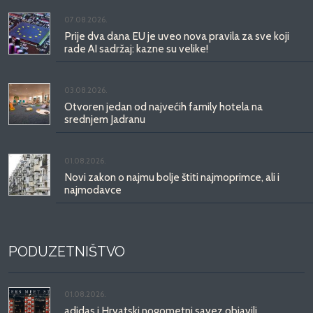
07.08.2026.
Prije dva dana EU je uveo nova pravila za sve koji
rade AI sadržaj: kazne su velike!
03.08.2026.
Otvoren jedan od najvećih family hotela na
srednjem Jadranu
01.08.2026.
Novi zakon o najmu bolje štiti najmoprimce, ali i
najmodavce
PODUZETNIŠTVO
01.08.2026.
adidas i Hrvatski nogometni savez objavili