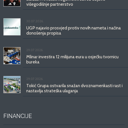
višegodišnje partnerstvo
30.07.2026.
UGP najavio prosvjed protiv novih nameta i načina
donošenja propisa
29.07.2026.
Mlinar investira 12 milijuna eura u osječku tvornicu
bureka
29.07.2026.
Tokić Grupa ostvarila snažan dvoznamenkasti rast i
nastavlja strateška ulaganja
FINANCIJE