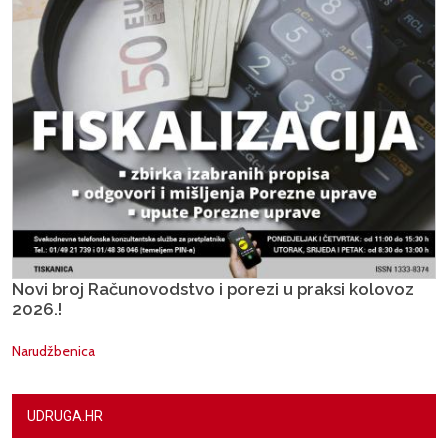
Novi broj Računovodstvo i porezi u praksi kolovoz
2026.!
Narudžbenica
UDRUGA.HR