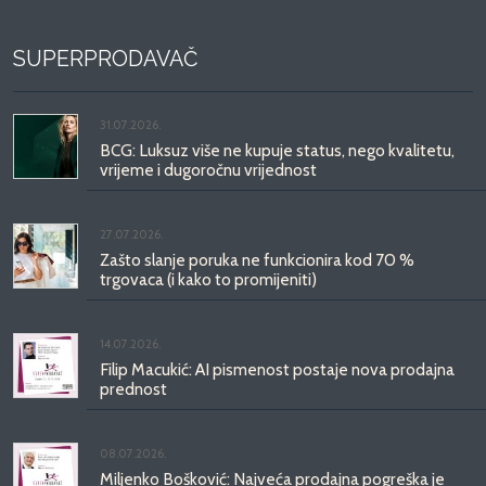
SUPERPRODAVAČ
31.07.2026.
BCG: Luksuz više ne kupuje status, nego kvalitetu,
vrijeme i dugoročnu vrijednost
27.07.2026.
Zašto slanje poruka ne funkcionira kod 70 %
trgovaca (i kako to promijeniti)
14.07.2026.
Filip Macukić: AI pismenost postaje nova prodajna
prednost
08.07.2026.
Miljenko Bošković: Najveća prodajna pogreška je