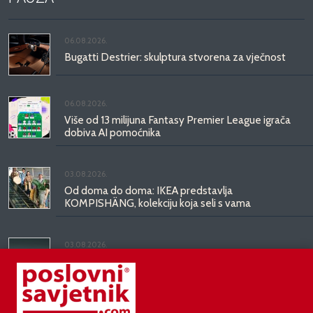
06.08.2026.
Bugatti Destrier: skulptura stvorena za vječnost
06.08.2026.
Više od 13 milijuna Fantasy Premier League igrača
dobiva AI pomoćnika
03.08.2026.
Od doma do doma: IKEA predstavlja
KOMPISHÄNG, kolekciju koja seli s vama
03.08.2026.
Kineski BYD predstavio luksuznu limuzinu veću od
Mercedesove S-klase, obećava domet do 1.000
kilometara