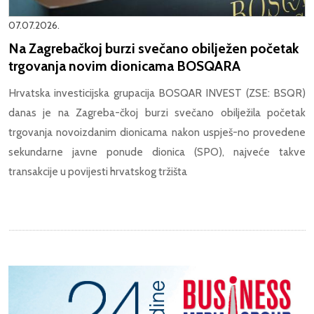
07.07.2026.
Na Zagrebačkoj burzi svečano obilježen početak
trgovanja novim dionicama BOSQARA
Hrvatska investicijska grupacija BOSQAR INVEST (ZSE: BSQR)
danas je na Zagreba-čkoj burzi svečano obilježila početak
trgovanja novoizdanim dionicama nakon uspješ-no provedene
sekundarne javne ponude dionica (SPO), najveće takve
transakcije u povijesti hrvatskog tržišta