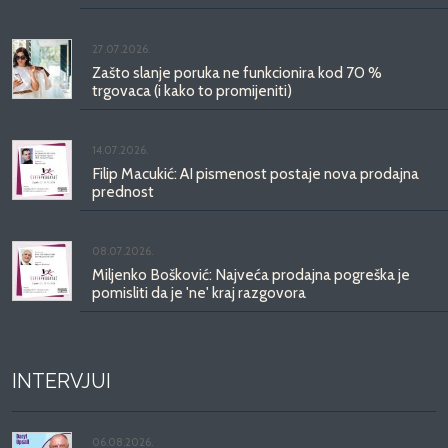
27.07.2026.
Zašto slanje poruka ne funkcionira kod 70 %
trgovaca (i kako to promijeniti)
14.07.2026.
Filip Macukić: AI pismenost postaje nova prodajna
prednost
08.07.2026.
Miljenko Bošković: Najveća prodajna pogreška je
pomisliti da je 'ne' kraj razgovora
INTERVJUI
06.08.2026.