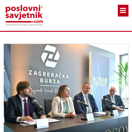
Skoči na glavni sadržaj