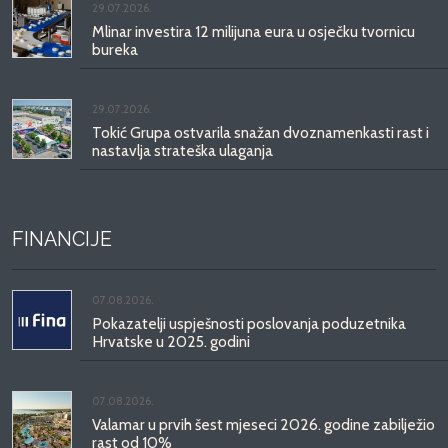
29.07.2026.
Mlinar investira 12 milijuna eura u osječku tvornicu
bureka
29.07.2026.
Tokić Grupa ostvarila snažan dvoznamenkasti rast i
nastavlja strateška ulaganja
FINANCIJE
07.08.2026.
Pokazatelji uspješnosti poslovanja poduzetnika
Hrvatske u 2025. godini
07.08.2026.
Valamar u prvih šest mjeseci 2026. godine zabilježio
rast od 10%