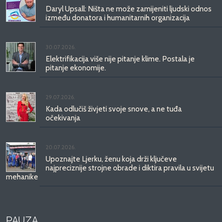
Daryl Upsall: Ništa ne može zamijeniti ljudski odnos
između donatora i humanitarnih organizacija
30.07.2026.
Elektrifikacija više nije pitanje klime. Postala je
pitanje ekonomije.
29.07.2026.
Kada odlučiš živjeti svoje snove, a ne tuđa
očekivanja
20.07.2026.
Upoznajte Ljerku, ženu koja drži ključeve
najpreciznije strojne obrade i diktira pravila u svijetu
mehanike
PAUZA