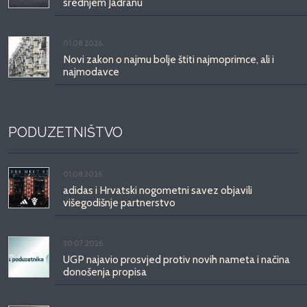
srednjem Jadranu
01.08.2026.
Novi zakon o najmu bolje štiti najmoprimce, ali i
najmodavce
PODUZETNIŠTVO
01.08.2026.
adidas i Hrvatski nogometni savez objavili
višegodišnje partnerstvo
30.07.2026.
UGP najavio prosvjed protiv novih nameta i načina
donošenja propisa