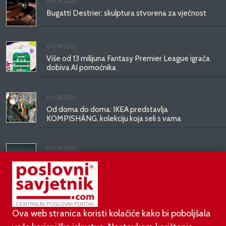
06.08.2026.
Bugatti Destrier: skulptura stvorena za vječnost
06.08.2026.
Više od 13 milijuna Fantasy Premier League igrača
dobiva AI pomoćnika
03.08.2026.
Od doma do doma: IKEA predstavlja
KOMPISHÄNG, kolekciju koja seli s vama
03.08.2026.
Kineski BYD predstavio luksuznu limuzinu veću od
Mercedesove S-klase, obećava domet do 1.000
kilometara
Ova web stranica koristi kolačiće kako bi poboljšala