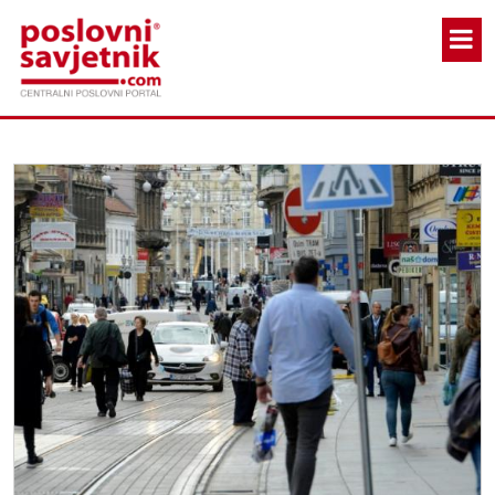
Skoči na glavni sadržaj