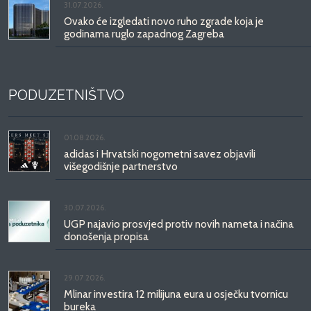
31.07.2026.
Ovako će izgledati novo ruho zgrade koja je
godinama ruglo zapadnog Zagreba
PODUZETNIŠTVO
01.08.2026.
adidas i Hrvatski nogometni savez objavili
višegodišnje partnerstvo
30.07.2026.
UGP najavio prosvjed protiv novih nameta i načina
donošenja propisa
29.07.2026.
Mlinar investira 12 milijuna eura u osječku tvornicu
bureka