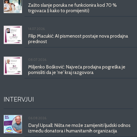
Zašto slanje poruka ne funkcionira kod 70 %
trgovaca (i kako to promijeniti)
14.07.2026.
Filip Macukić: AI pismenost postaje nova prodajna
prednost
08.07.2026.
Miljenko Bošković: Najveća prodajna pogreška je
pomisliti da je 'ne' kraj razgovora
INTERVJUI
06.08.2026.
Daryl Upsall: Ništa ne može zamijeniti ljudski odnos
između donatora i humanitarnih organizacija