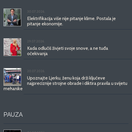
30.07.2026.
Elektrifikacija više nije pitanje klime. Postala je
pitanje ekonomije.
29.07.2026.
Kada odlučiš živjeti svoje snove, a ne tuđa
očekivanja
20.07.2026.
Upoznajte Ljerku, ženu koja drži ključeve
najpreciznije strojne obrade i diktira pravila u svijetu
mehanike
PAUZA