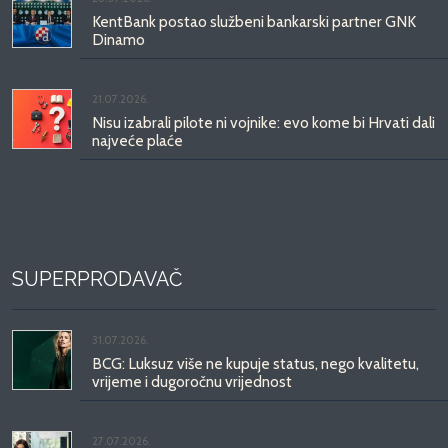
KentBank postao službeni bankarski partner GNK
Dinamo
21.07.2026.
Nisu izabrali pilote ni vojnike: evo kome bi Hrvati dali
najveće plaće
SUPERPRODAVAČ
31.07.2026.
BCG: Luksuz više ne kupuje status, nego kvalitetu,
vrijeme i dugoročnu vrijednost
27.07.2026.