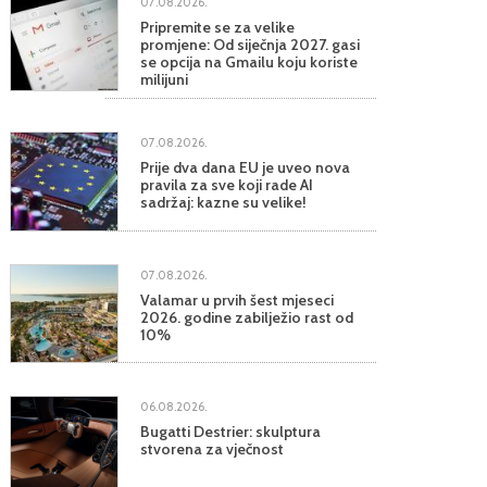
07.08.2026.
Pripremite se za velike
promjene: Od siječnja 2027. gasi
se opcija na Gmailu koju koriste
milijuni
07.08.2026.
Prije dva dana EU je uveo nova
pravila za sve koji rade AI
sadržaj: kazne su velike!
07.08.2026.
Valamar u prvih šest mjeseci
2026. godine zabilježio rast od
10%
06.08.2026.
Bugatti Destrier: skulptura
stvorena za vječnost