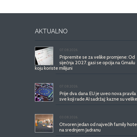
AKTUALNO
07.08.2026.
Pripremite se za velike promjene: Od
siječnja 2027. gasi se opcija na Gmailu
koju koriste milijuni
07.08.2026.
Prije dva dana EU je uveo nova pravila
sve koji rade AI sadržaj: kazne su velike
03.08.2026.
Otvoren jedan od najvećih family hote
na srednjem Jadranu