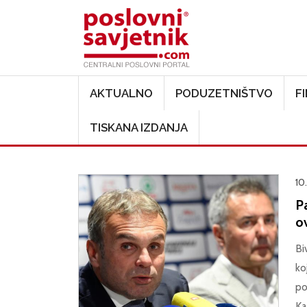
Main navigation
AKTUALNO
PODUZETNIŠTVO
F
TISKANA IZDANJA
10
Pa
ov
Bi
ko
po
Ka