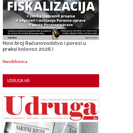
Novi broj Računovodstvo i porezi u
praksi kolovoz 2026.!
Narudžbenica
UDRUGA.HR