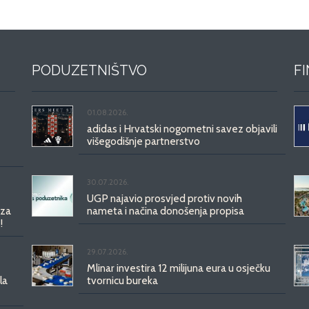
PODUZETNIŠTVO
F
01.08.2026.
adidas i Hrvatski nogometni savez objavili
višegodišnje partnerstvo
30.07.2026.
UGP najavio prosvjed protiv novih
 za
nameta i načina donošenja propisa
!
29.07.2026.
Mlinar investira 12 milijuna eura u osječku
la
tvornicu bureka