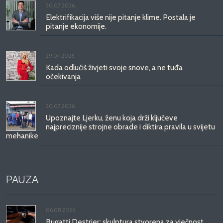
30.07.2026.
Elektrifikacija više nije pitanje klime. Postala je
pitanje ekonomije.
29.07.2026.
Kada odlučiš živjeti svoje snove, a ne tuđa
očekivanja
20.07.2026.
Upoznajte Ljerku, ženu koja drži ključeve
najpreciznije strojne obrade i diktira pravila u svijetu
mehanike
PAUZA
06.08.2026.
Bugatti Destrier: skulptura stvorena za vječnost