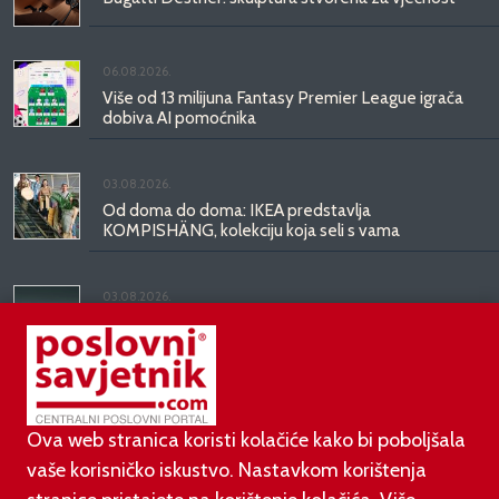
06.08.2026.
Više od 13 milijuna Fantasy Premier League igrača
dobiva AI pomoćnika
03.08.2026.
Od doma do doma: IKEA predstavlja
KOMPISHÄNG, kolekciju koja seli s vama
03.08.2026.
Kineski BYD predstavio luksuznu limuzinu veću od
Mercedesove S-klase, obećava domet do 1.000
kilometara
Ova web stranica koristi kolačiće kako bi poboljšala
vaše korisničko iskustvo. Nastavkom korištenja