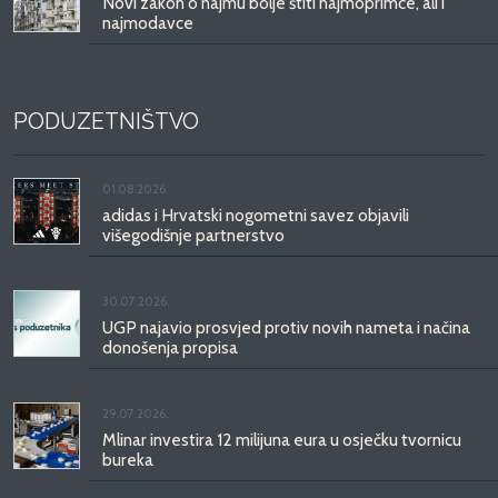
Novi zakon o najmu bolje štiti najmoprimce, ali i
najmodavce
PODUZETNIŠTVO
01.08.2026.
adidas i Hrvatski nogometni savez objavili
višegodišnje partnerstvo
30.07.2026.
UGP najavio prosvjed protiv novih nameta i načina
donošenja propisa
29.07.2026.
Mlinar investira 12 milijuna eura u osječku tvornicu
bureka