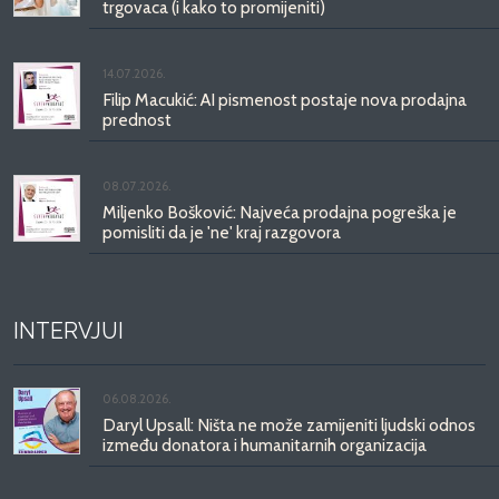
trgovaca (i kako to promijeniti)
14.07.2026.
Filip Macukić: AI pismenost postaje nova prodajna
prednost
08.07.2026.
Miljenko Bošković: Najveća prodajna pogreška je
pomisliti da je 'ne' kraj razgovora
INTERVJUI
06.08.2026.
Daryl Upsall: Ništa ne može zamijeniti ljudski odnos
između donatora i humanitarnih organizacija