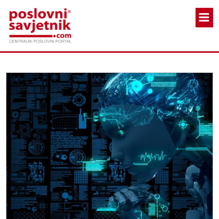
Skoči na glavni sadržaj