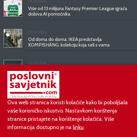
06.08.2026.
Više od 13 milijuna Fantasy Premier League igrača
dobiva AI pomoćnika
03.08.2026.
Od doma do doma: IKEA predstavlja
KOMPISHÄNG, kolekciju koja seli s vama
03.08.2026.
Kineski BYD predstavio luksuznu limuzinu veću od
Mercedesove S-klase, obećava domet do 1.000
kilometara
Ova web stranica koristi kolačiće kako bi poboljšala
vaše korisničko iskustvo. Nastavkom korištenja
stranice pristajete na korištenje kolačića. Više
informacija dostupno je na
linku
.