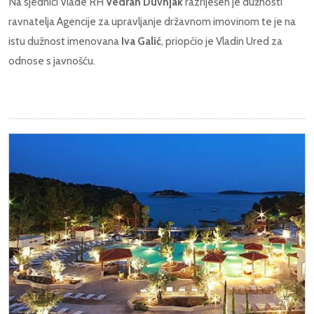
Na sjednici Vlade RH
Vedran Duvnjak
razriješen je dužnosti
ravnatelja Agencije za upravljanje državnom imovinom te je na
istu dužnost imenovana
Iva Galić
, priopćio je Vladin Ured za
odnose s javnošću.