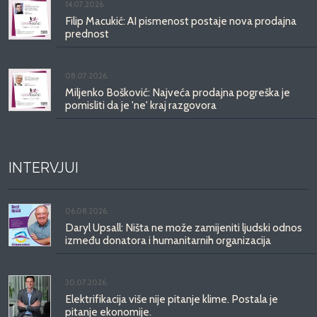
14.07.2026.
Filip Macukić: AI pismenost postaje nova prodajna
prednost
08.07.2026.
Miljenko Bošković: Najveća prodajna pogreška je
pomisliti da je 'ne' kraj razgovora
INTERVJUI
06.08.2026.
Daryl Upsall: Ništa ne može zamijeniti ljudski odnos
između donatora i humanitarnih organizacija
30.07.2026.
Elektrifikacija više nije pitanje klime. Postala je
pitanje ekonomije.