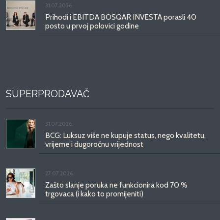
31.07.2026.
Prihodi i EBITDA BOSQAR INVESTA porasli 40
posto u prvoj polovici godine
SUPERPRODAVAČ
31.07.2026.
BCG: Luksuz više ne kupuje status, nego kvalitetu,
vrijeme i dugoročnu vrijednost
27.07.2026.
Zašto slanje poruka ne funkcionira kod 70 %
trgovaca (i kako to promijeniti)