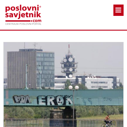
Skoči na glavni sadržaj