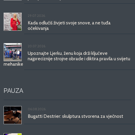
29.07.2026.
Kada odlučiš živjeti svoje snove, a ne tuđa
očekivanja
20.07.2026.
Upoznajte Ljerku, ženu koja drži ključeve
najpreciznije strojne obrade i diktira pravila u svijetu
mehanike
PAUZA
06.08.2026.
Bugatti Destrier: skulptura stvorena za vječnost