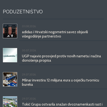
PODUZETNIŠTVO
01.08.2026.
adidas i Hrvatski nogometni savez objavili
višegodišnje partnerstvo
30.07.2026.
UGP najavio prosvjed protiv novih nameta i načina
donošenja propisa
29.07.2026.
Mlinar investira 12 milijuna eura u osječku tvornicu
bureka
29.07.2026.
Tokić Grupa ostvarila snažan dvoznamenkasti rast i