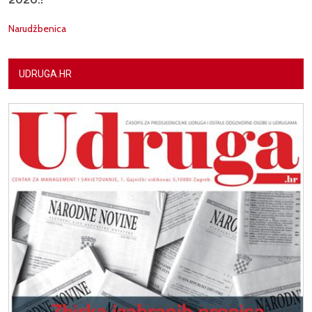
Narudžbenica
UDRUGA.HR