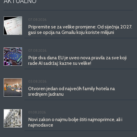
AKTUALNO
07.08.2026.
Pripremite se za velike promjene: Od siječnja 2027.
gasi se opcija na Gmailu koju koriste milijuni
07.08.2026.
Prije dva dana EU je uveo nova pravila za sve koji
rade AI sadržaj: kazne su velike!
03.08.2026.
Otvoren jedan od najvećih family hotela na
srednjem Jadranu
01.08.2026.
Novi zakon o najmu bolje štiti najmoprimce, ali i
najmodavce