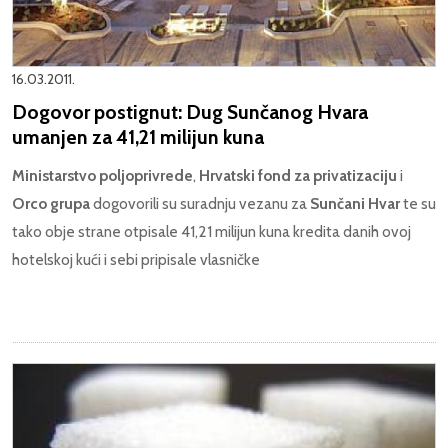
16.03.2011.
Dogovor postignut: Dug Sunčanog Hvara
umanjen za 41,21 milijun kuna
Ministarstvo poljoprivrede
,
Hrvatski fond za privatizaciju
i
Orco grupa
dogovorili su suradnju vezanu za
Sunčani Hvar
te su
tako obje strane otpisale 41,21 milijun kuna kredita danih ovoj
hotelskoj kući i sebi pripisale vlasničke