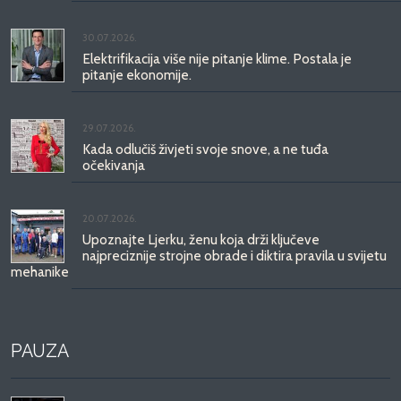
30.07.2026.
Elektrifikacija više nije pitanje klime. Postala je
pitanje ekonomije.
29.07.2026.
Kada odlučiš živjeti svoje snove, a ne tuđa
očekivanja
20.07.2026.
Upoznajte Ljerku, ženu koja drži ključeve
najpreciznije strojne obrade i diktira pravila u svijetu
mehanike
PAUZA