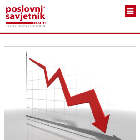
Skoči na glavni sadržaj