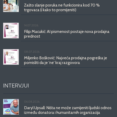
Zašto slanje poruka ne funkcionira kod 70 %
trgovaca (i kako to promijeniti)
14.07.2026.
Filip Macukić: AI pismenost postaje nova prodajna
prednost
08.07.2026.
Miljenko Bošković: Najveća prodajna pogreška je
pomisliti da je 'ne' kraj razgovora
INTERVJUI
06.08.2026.
Daryl Upsall: Ništa ne može zamijeniti ljudski odnos
između donatora i humanitarnih organizacija