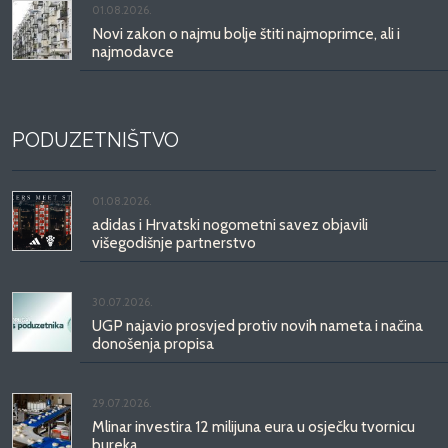
01.08.2026.
Novi zakon o najmu bolje štiti najmoprimce, ali i
najmodavce
PODUZETNIŠTVO
01.08.2026.
adidas i Hrvatski nogometni savez objavili
višegodišnje partnerstvo
30.07.2026.
UGP najavio prosvjed protiv novih nameta i načina
donošenja propisa
29.07.2026.
Mlinar investira 12 milijuna eura u osječku tvornicu
bureka