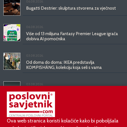
06.08.2026.
Bugatti Destrier: skulptura stvorena za vječnost
06.08.2026.
Više od 13 milijuna Fantasy Premier League igrača
dobiva AI pomoćnika
03.08.2026.
Od doma do doma: IKEA predstavlja
KOMPISHÄNG, kolekciju koja seli s vama
03.08.2026.
Kineski BYD predstavio luksuznu limuzinu veću od
Mercedesove S-klase, obećava domet do 1.000
kilometara
Ova web stranica koristi kolačiće kako bi poboljšala