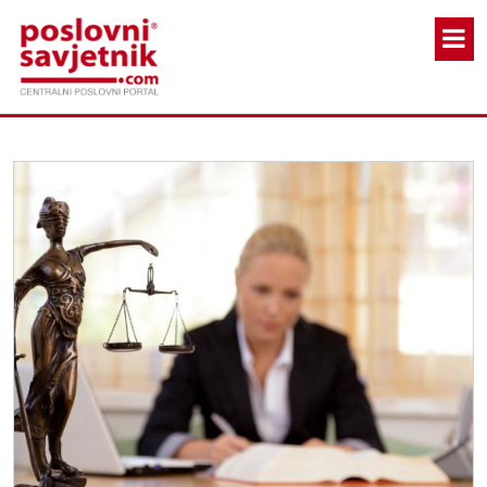
Skoči na glavni sadržaj