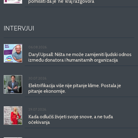
pomisliti da je 'ne' kraj razgovora
INTERVJUI
06.08.2026.
Daryl Upsall: Ništa ne može zamijeniti ljudski odnos
između donatora i humanitarnih organizacija
30.07.2026.
Elektrifikacija više nije pitanje klime. Postala je
pitanje ekonomije.
29.07.2026.
Kada odlučiš živjeti svoje snove, a ne tuđa
očekivanja