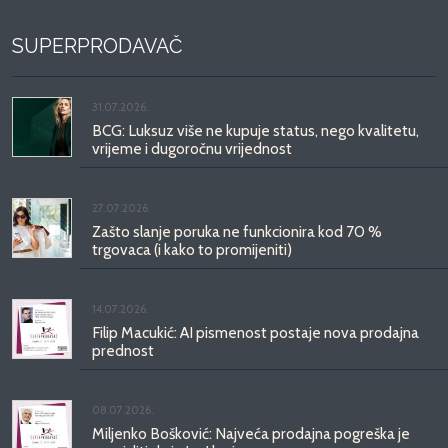
SUPERPRODAVAČ
31.07.2026.
BCG: Luksuz više ne kupuje status, nego kvalitetu,
vrijeme i dugoročnu vrijednost
27.07.2026.
Zašto slanje poruka ne funkcionira kod 70 %
trgovaca (i kako to promijeniti)
14.07.2026.
Filip Macukić: AI pismenost postaje nova prodajna
prednost
08.07.2026.
Miljenko Bošković: Najveća prodajna pogreška je