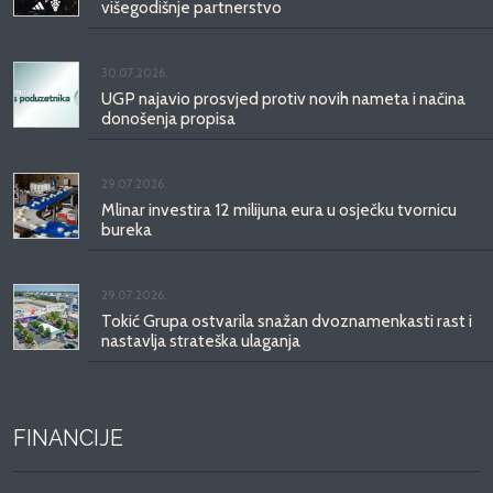
višegodišnje partnerstvo
30.07.2026.
UGP najavio prosvjed protiv novih nameta i načina
donošenja propisa
29.07.2026.
Mlinar investira 12 milijuna eura u osječku tvornicu
bureka
29.07.2026.
Tokić Grupa ostvarila snažan dvoznamenkasti rast i
nastavlja strateška ulaganja
FINANCIJE