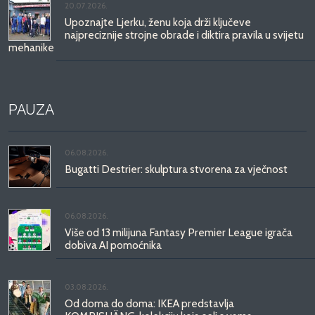
20.07.2026.
Upoznajte Ljerku, ženu koja drži ključeve
najpreciznije strojne obrade i diktira pravila u svijetu
mehanike
PAUZA
06.08.2026.
Bugatti Destrier: skulptura stvorena za vječnost
06.08.2026.
Više od 13 milijuna Fantasy Premier League igrača
dobiva AI pomoćnika
03.08.2026.
Od doma do doma: IKEA predstavlja