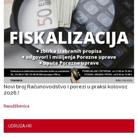
Novi broj Računovodstvo i porezi u praksi kolovoz
2026.!
Narudžbenica
UDRUGA.HR