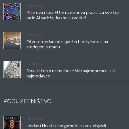
07.08.2026.
Prije dva dana EU je uveo nova pravila za sve koji
rade AI sadržaj: kazne su velike!
03.08.2026.
Otvoren jedan od najvećih family hotela na
srednjem Jadranu
01.08.2026.
Novi zakon o najmu bolje štiti najmoprimce, ali i
najmodavce
PODUZETNIŠTVO
01.08.2026.
adidas i Hrvatski nogometni savez objavili