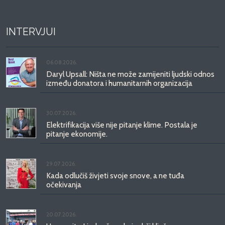
INTERVJUI
06.08.2026.
Daryl Upsall: Ništa ne može zamijeniti ljudski odnos
između donatora i humanitarnih organizacija
30.07.2026.
Elektrifikacija više nije pitanje klime. Postala je
pitanje ekonomije.
29.07.2026.
Kada odlučiš živjeti svoje snove, a ne tuđa
očekivanja
20.07.2026.