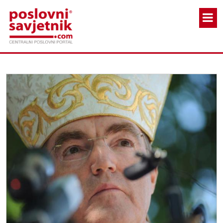
Skoči na glavni sadržaj