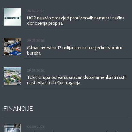
30.07.2026.
UGP najavio prosvjed protiv novih nameta i načina
donošenja propisa
29.07.2026.
Mlinar investira 12 milijuna eura u osječku tvornicu
bureka
29.07.2026.
Tokić Grupa ostvarila snažan dvoznamenkasti rast i
nastavlja strateška ulaganja
FINANCIJE
06.08.2026.