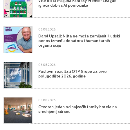
Više od 13 milijuna Fantasy Premier League
igrača dobiva AI pomoćnika
06.08.2026.
Daryl Upsall: Ništa ne može zamijeniti ljudski
odnos između donatora i humanitarnih
organizacija
06.08.2026.
Poslovni rezultati OTP Grupe za prvo
polugodište 2026. godine
03.08.2026.
Otvoren jedan od najvećih family hotela na
srednjem Jadranu