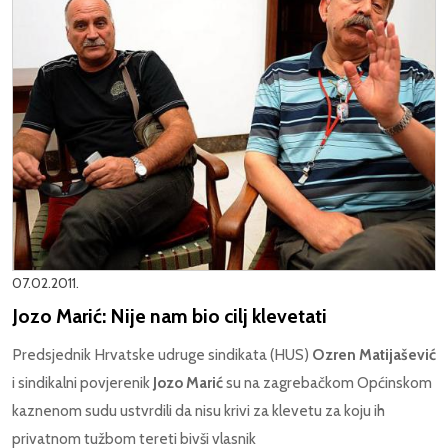
07.02.2011.
Jozo Marić: Nije nam bio cilj klevetati
Predsjednik Hrvatske udruge sindikata (HUS)
Ozren Matijašević
i sindikalni povjerenik
Jozo Marić
su na zagrebačkom Općinskom
kaznenom sudu ustvrdili da nisu krivi za klevetu za koju ih
privatnom tužbom tereti bivši vlasnik