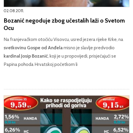
02.08.2011.
Bozanić negoduje zbog učestalih laži o Svetom
Ocu
Na franjevačkom otočiću Visovcu, usred jezera rijeke Krke, na
svetkovinu Gospe od Anđela
misno je slavlje predvodio
kardinal Josip Bozanić
, koji je u propovijedi, prisjećajući se
Papina pohoda Hrvatskoj početkom li