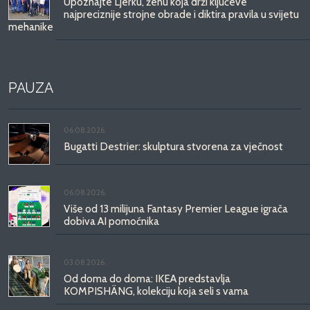
Upoznajte Ljerku, ženu koja drži ključeve
najpreciznije strojne obrade i diktira pravila u svijetu
mehanike
PAUZA
06.08.2026.
Bugatti Destrier: skulptura stvorena za vječnost
06.08.2026.
Više od 13 milijuna Fantasy Premier League igrača
dobiva AI pomoćnika
03.08.2026.
Od doma do doma: IKEA predstavlja
KOMPISHÄNG, kolekciju koja seli s vama