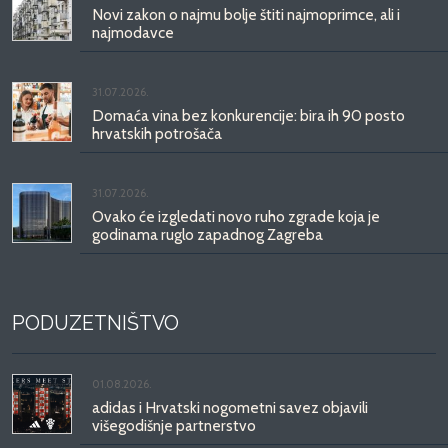
Novi zakon o najmu bolje štiti najmoprimce, ali i
najmodavce
31.07.2026.
Domaća vina bez konkurencije: bira ih 90 posto
hrvatskih potrošača
31.07.2026.
Ovako će izgledati novo ruho zgrade koja je
godinama ruglo zapadnog Zagreba
PODUZETNIŠTVO
01.08.2026.
adidas i Hrvatski nogometni savez objavili
višegodišnje partnerstvo