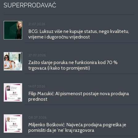
SUPERPRODAVAČ
31.07.2026.
BCG: Luksuz više ne kupuje status, nego kvalitetu,
vrijeme i dugoročnu vrijednost
27.07.2026.
Zašto slanje poruka ne funkcionira kod 70 %
trgovaca (i kako to promijeniti)
14.07.2026.
Filip Macukić: AI pismenost postaje nova prodajna
prednost
08.07.2026.
Miljenko Bošković: Najveća prodajna pogreška je
pomisliti da je 'ne' kraj razgovora