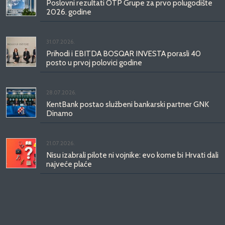
Poslovni rezultati OTP Grupe za prvo polugodište
2026. godine
31.07.2026.
Prihodi i EBITDA BOSQAR INVESTA porasli 40
posto u prvoj polovici godine
28.07.2026.
KentBank postao službeni bankarski partner GNK
Dinamo
21.07.2026.
Nisu izabrali pilote ni vojnike: evo kome bi Hrvati dali
najveće plaće