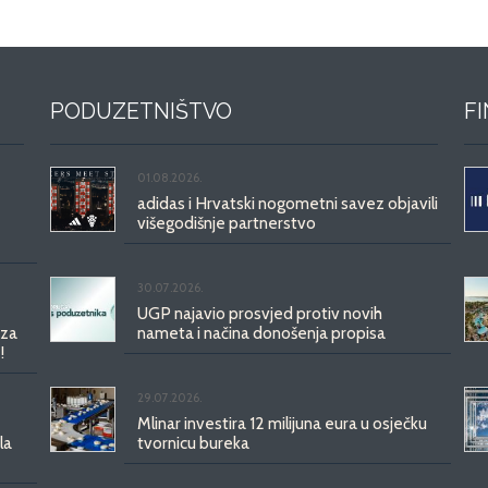
PODUZETNIŠTVO
F
01.08.2026.
adidas i Hrvatski nogometni savez objavili
višegodišnje partnerstvo
30.07.2026.
UGP najavio prosvjed protiv novih
 za
nameta i načina donošenja propisa
!
29.07.2026.
Mlinar investira 12 milijuna eura u osječku
la
tvornicu bureka