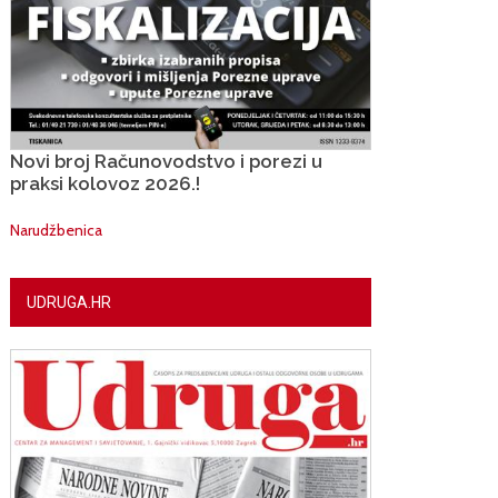
Novi broj Računovodstvo i porezi u
praksi kolovoz 2026.!
Narudžbenica
UDRUGA.HR