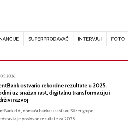
Skoči na glavni sadržaj
INANCIJE
SUPERPRODAVAČ
INTERVJUI
FOTO
.05.2026.
entBank ostvario rekordne rezultate u 2025.
dini uz snažan rast, digitalnu transformaciju i
rživi razvoj
ntBank d.d., domaća banka u sastavu Süzer grupe,
edstavila je poslovne rezultate za 2025.