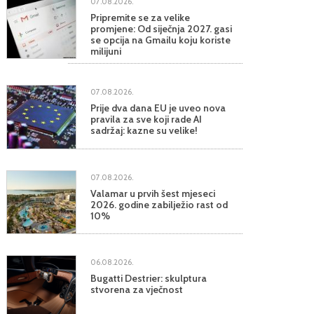
07.08.2026.
Pripremite se za velike
promjene: Od siječnja 2027. gasi
se opcija na Gmailu koju koriste
milijuni
07.08.2026.
Prije dva dana EU je uveo nova
pravila za sve koji rade AI
sadržaj: kazne su velike!
07.08.2026.
Valamar u prvih šest mjeseci
2026. godine zabilježio rast od
10%
06.08.2026.
Bugatti Destrier: skulptura
stvorena za vječnost