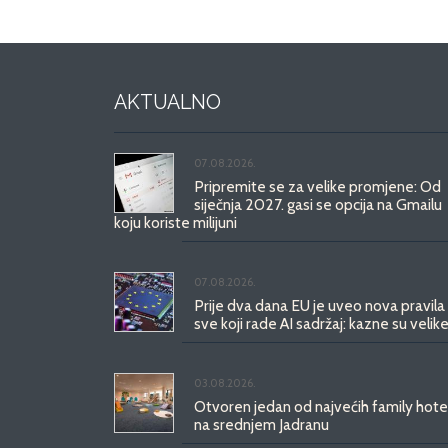
AKTUALNO
07.08.2026.
Pripremite se za velike promjene: Od
siječnja 2027. gasi se opcija na Gmailu
koju koriste milijuni
07.08.2026.
Prije dva dana EU je uveo nova pravila
sve koji rade AI sadržaj: kazne su velike
03.08.2026.
Otvoren jedan od najvećih family hote
na srednjem Jadranu