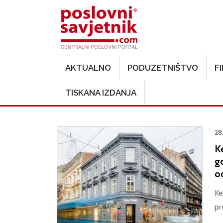
Main navigation
AKTUALNO
PODUZETNIŠTVO
F
TISKANA IZDANJA
28
K
go
od
Ke
pr