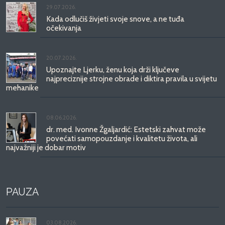
29.07.2026.
Kada odlučiš živjeti svoje snove, a ne tuđa
očekivanja
20.07.2026.
Upoznajte Ljerku, ženu koja drži ključeve
najpreciznije strojne obrade i diktira pravila u svijetu
mehanike
08.06.2026.
dr. med. Ivonne Žgaljardić: Estetski zahvat može
povećati samopouzdanje i kvalitetu života, ali
najvažniji je dobar motiv
PAUZA
03.08.2026.