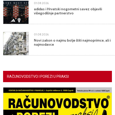
01.08.2026.
adidas i Hrvatski nogometni savez objavili
višegodišnje partnerstvo
01.08.2026.
Novi zakon o najmu bolje štiti najmoprimce, ali i
najmodavce
RAČUNOVODSTVO I POREZI U PRAKSI