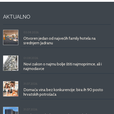
AKTUALNO
03.08.2026.
Otvoren jedan od najvećih family hotela na
srednjem Jadranu
01.08.2026.
Novi zakon o najmu bolje štiti najmoprimce, ali i
najmodavce
31.07.2026.
Domaća vina bez konkurencije: bira ih 90 posto
hrvatskih potrošača
31.07.2026.