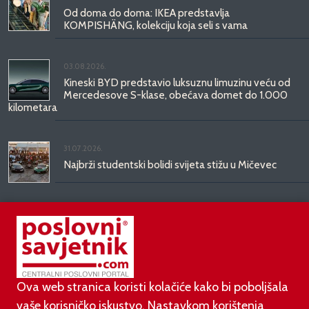
Od doma do doma: IKEA predstavlja
KOMPISHÄNG, kolekciju koja seli s vama
03.08.2026.
Kineski BYD predstavio luksuznu limuzinu veću od
Mercedesove S-klase, obećava domet do 1.000
kilometara
31.07.2026.
Najbrži studentski bolidi svijeta stižu u Mičevec
29.07.2026.
Divote Cosmetics predstavlja Hince: novo poglavlje
korejske ljepote stiže u Hrvatsku
Ova web stranica koristi kolačiće kako bi poboljšala
vaše korisničko iskustvo. Nastavkom korištenja