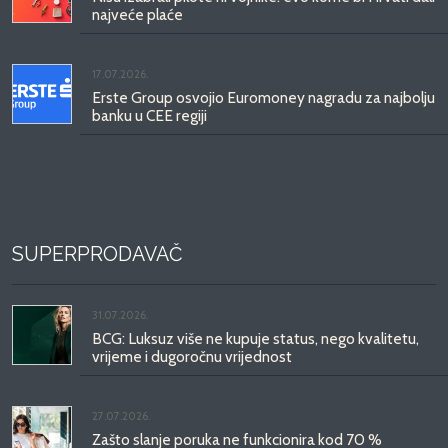
najveće plaće
17.07.2026.
Erste Group osvojio Euromoney nagradu za najbolju
banku u CEE regiji
SUPERPRODAVAČ
31.07.2026.
BCG: Luksuz više ne kupuje status, nego kvalitetu,
vrijeme i dugoročnu vrijednost
27.07.2026.
Zašto slanje poruka ne funkcionira kod 70 %