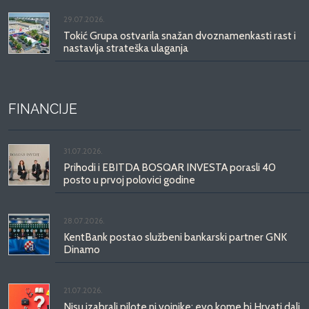
29.07.2026.
Tokić Grupa ostvarila snažan dvoznamenkasti rast i
nastavlja strateška ulaganja
FINANCIJE
31.07.2026.
Prihodi i EBITDA BOSQAR INVESTA porasli 40
posto u prvoj polovici godine
28.07.2026.
KentBank postao službeni bankarski partner GNK
Dinamo
21.07.2026.
Nisu izabrali pilote ni vojnike: evo kome bi Hrvati dali