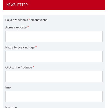
NEWSLETTER
Polja označena s
*
su obavezna
Adresa e-pošte
*
Naziv tvrtke / udruge
*
OIB tvrtke / udruge
*
Ime
Prezime