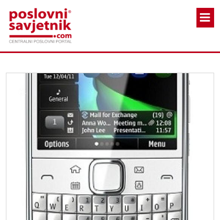
Skoči na glavni sadržaj