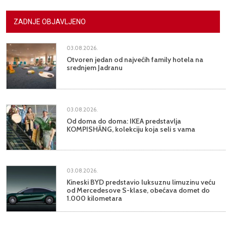
ZADNJE OBJAVLJENO
03.08.2026.
Otvoren jedan od najvećih family hotela na
srednjem Jadranu
03.08.2026.
Od doma do doma: IKEA predstavlja
KOMPISHÄNG, kolekciju koja seli s vama
03.08.2026.
Kineski BYD predstavio luksuznu limuzinu veću
od Mercedesove S-klase, obećava domet do
1.000 kilometara