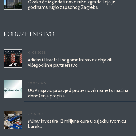
Ovako će izgledati novo ruho zgrade koja je
godinama ruglo zapadnog Zagreba
PODUZETNIŠTVO
01.08.2026.
adidas i Hrvatski nogometni savez objavili
višegodišnje partnerstvo
30.07.2026.
UGP najavio prosvjed protiv novih nameta i načina
donošenja propisa
29.07.2026.
Mlinar investira 12 milijuna eura u osječku tvornicu
bureka