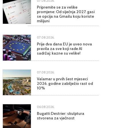
07.08.2026.
Pripremite se za velike
promjene: Od siječnja 2027. gasi
se opcija na Gmailu koju koriste
milijuni
07.08.2026.
Prije dva dana EU je uveo nova
pravila za sve koji rade AI
sadržaj: kazne su velike!
07.08.2026.
Valamar u prvih šest mjeseci
2026. godine zabilježio rast od
10%
06.08.2026.
Bugatti Destrier: skulptura
stvorena za vječnost