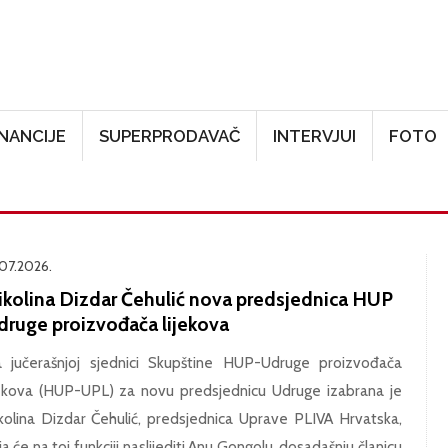
Skoči na glavni sadržaj
INANCIJE
SUPERPRODAVAČ
INTERVJUI
FOTO
.07.2026.
ikolina Dizdar Čehulić nova predsjednica HUP
druge proizvođača lijekova
 jučerašnjoj sjednici Skupštine HUP-Udruge proizvođača
jekova (HUP-UPL) za novu predsjednicu Udruge izabrana je
kolina Dizdar Čehulić, predsjednica Uprave PLIVA Hrvatska,
ja će na toj funkciji naslijediti Anu Gongolu, dosadašnju članicu