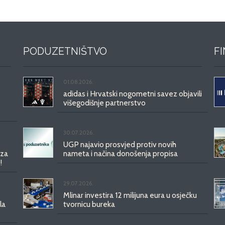
PODUZETNIŠTVO
F
01.08.2026.
adidas i Hrvatski nogometni savez objavili
višegodišnje partnerstvo
30.07.2026.
UGP najavio prosvjed protiv novih
 za
nameta i načina donošenja propisa
!
29.07.2026.
Mlinar investira 12 milijuna eura u osječku
la
tvornicu bureka