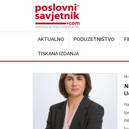
Main navigation
AKTUALNO
PODUZETNIŠTVO
F
TISKANA IZDANJA
14
N
U
Na
li
Ni
ko