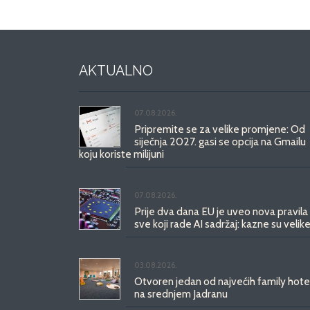
AKTUALNO
07.08.2026.
Pripremite se za velike promjene: Od
siječnja 2027. gasi se opcija na Gmailu
koju koriste milijuni
07.08.2026.
Prije dva dana EU je uveo nova pravila
sve koji rade AI sadržaj: kazne su velike
03.08.2026.
Otvoren jedan od najvećih family hote
na srednjem Jadranu