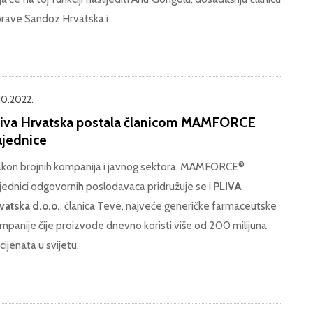
rave Sandoz Hrvatska i
.10.2022.
liva Hrvatska postala članicom MAMFORCE
ajednice
©
kon brojnih kompanija i javnog sektora, MAMFORCE
jednici odgovornih poslodavaca pridružuje se i
PLIVA
vatska d.o.o.
, članica Teve, najveće generičke farmaceutske
mpanije čije proizvode dnevno koristi više od 200 milijuna
cijenata u svijetu.