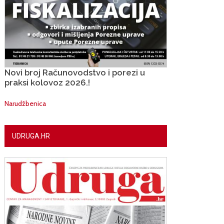
Novi broj Računovodstvo i porezi u
praksi kolovoz 2026.!
Narudžbenica
UDRUGA.HR