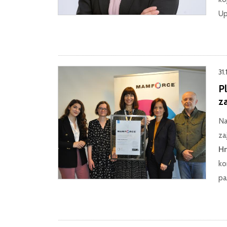
Up
31
P
z
Na
za
Hr
ko
pa