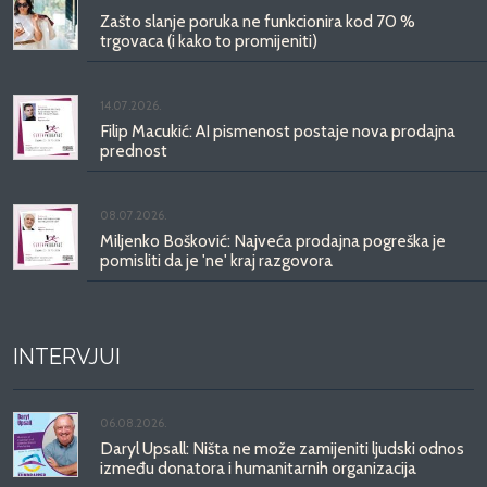
Zašto slanje poruka ne funkcionira kod 70 %
trgovaca (i kako to promijeniti)
14.07.2026.
Filip Macukić: AI pismenost postaje nova prodajna
prednost
08.07.2026.
Miljenko Bošković: Najveća prodajna pogreška je
pomisliti da je 'ne' kraj razgovora
INTERVJUI
06.08.2026.
Daryl Upsall: Ništa ne može zamijeniti ljudski odnos
između donatora i humanitarnih organizacija