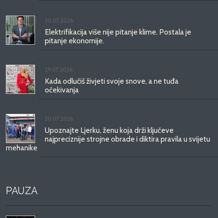
30.07.2026.
Elektrifikacija više nije pitanje klime. Postala je
pitanje ekonomije.
29.07.2026.
Kada odlučiš živjeti svoje snove, a ne tuđa
očekivanja
20.07.2026.
Upoznajte Ljerku, ženu koja drži ključeve
najpreciznije strojne obrade i diktira pravila u svijetu
mehanike
PAUZA