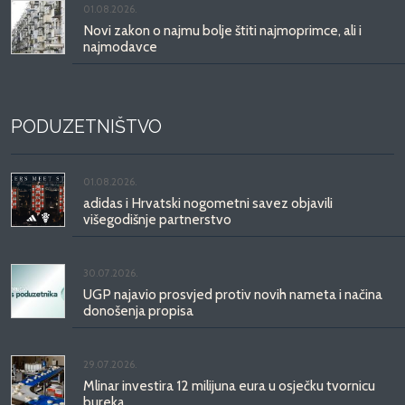
01.08.2026.
Novi zakon o najmu bolje štiti najmoprimce, ali i
najmodavce
PODUZETNIŠTVO
01.08.2026.
adidas i Hrvatski nogometni savez objavili
višegodišnje partnerstvo
30.07.2026.
UGP najavio prosvjed protiv novih nameta i načina
donošenja propisa
29.07.2026.
Mlinar investira 12 milijuna eura u osječku tvornicu
bureka