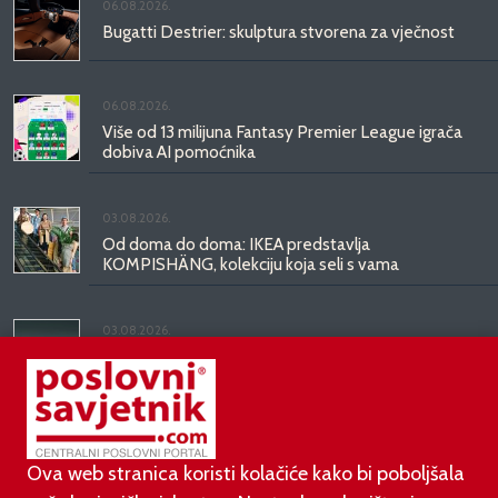
06.08.2026.
Bugatti Destrier: skulptura stvorena za vječnost
06.08.2026.
Više od 13 milijuna Fantasy Premier League igrača
dobiva AI pomoćnika
03.08.2026.
Od doma do doma: IKEA predstavlja
KOMPISHÄNG, kolekciju koja seli s vama
03.08.2026.
Kineski BYD predstavio luksuznu limuzinu veću od
Mercedesove S-klase, obećava domet do 1.000
kilometara
Ova web stranica koristi kolačiće kako bi poboljšala