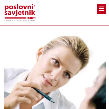
Skoči na glavni sadržaj