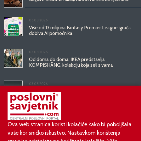
06.08.2026.
Više od 13 milijuna Fantasy Premier League igrača
dobiva AI pomoćnika
03.08.2026.
Od doma do doma: IKEA predstavlja
KOMPISHÄNG, kolekciju koja seli s vama
03.08.2026.
Kineski BYD predstavio luksuznu limuzinu veću od
Mercedesove S-klase, obećava domet do 1.000
kilometara
Ova web stranica koristi kolačiće kako bi poboljšala
vaše korisničko iskustvo. Nastavkom korištenja