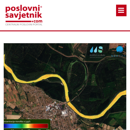
Skoči na glavni sadržaj