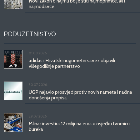
Novi zakon o najmu bolje štiti najmoprimce, ali i
najmodavce
PODUZETNIŠTVO
01.08.2026.
adidas i Hrvatski nogometni savez objavili
višegodišnje partnerstvo
30.07.2026.
UGP najavio prosvjed protiv novih nameta i načina
donošenja propisa
29.07.2026.
Mlinar investira 12 milijuna eura u osječku tvornicu
bureka