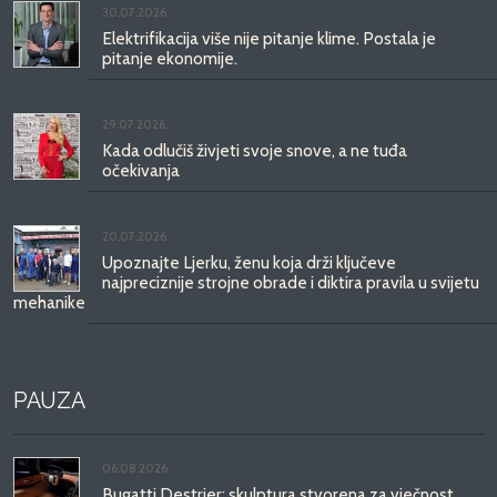
30.07.2026.
Elektrifikacija više nije pitanje klime. Postala je
pitanje ekonomije.
29.07.2026.
Kada odlučiš živjeti svoje snove, a ne tuđa
očekivanja
20.07.2026.
Upoznajte Ljerku, ženu koja drži ključeve
najpreciznije strojne obrade i diktira pravila u svijetu
mehanike
PAUZA
06.08.2026.
Bugatti Destrier: skulptura stvorena za vječnost