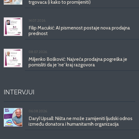
trgovaca (i kako to promijeniti)
14.07.2026.
Filip Macukić: AI pismenost postaje nova prodajna
prednost
08.07.2026.
Miljenko Bošković: Najveća prodajna pogreška je
pomisliti da je 'ne' kraj razgovora
INTERVJUI
06.08.2026.
Daryl Upsall: Ništa ne može zamijeniti ljudski odnos
između donatora i humanitarnih organizacija