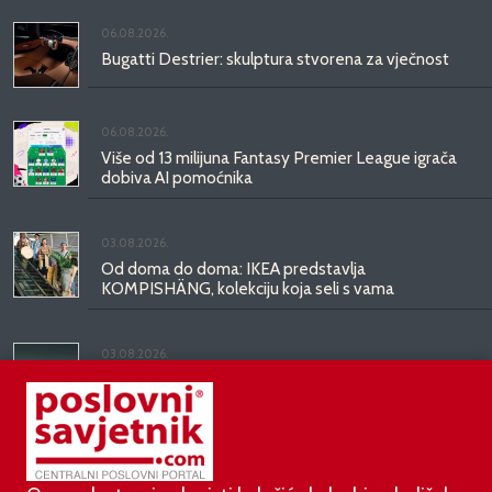
06.08.2026.
Bugatti Destrier: skulptura stvorena za vječnost
06.08.2026.
Više od 13 milijuna Fantasy Premier League igrača
dobiva AI pomoćnika
03.08.2026.
Od doma do doma: IKEA predstavlja
KOMPISHÄNG, kolekciju koja seli s vama
03.08.2026.
Kineski BYD predstavio luksuznu limuzinu veću od
Mercedesove S-klase, obećava domet do 1.000
kilometara