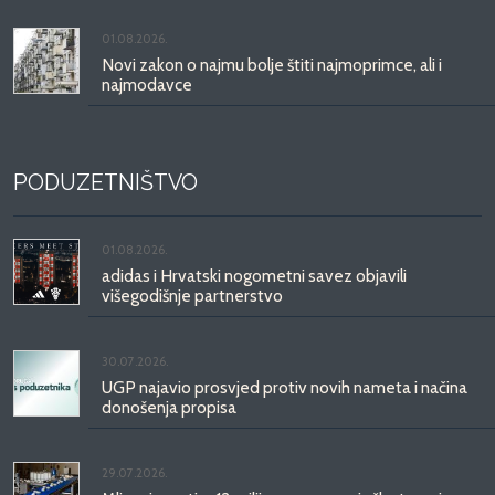
01.08.2026.
Novi zakon o najmu bolje štiti najmoprimce, ali i
najmodavce
PODUZETNIŠTVO
01.08.2026.
adidas i Hrvatski nogometni savez objavili
višegodišnje partnerstvo
30.07.2026.
UGP najavio prosvjed protiv novih nameta i načina
donošenja propisa
29.07.2026.