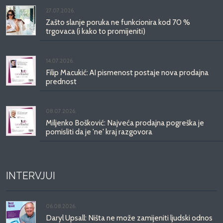
27.07.2026.
Zašto slanje poruka ne funkcionira kod 70 %
trgovaca (i kako to promijeniti)
14.07.2026.
Filip Macukić: AI pismenost postaje nova prodajna
prednost
08.07.2026.
Miljenko Bošković: Najveća prodajna pogreška je
pomisliti da je 'ne' kraj razgovora
INTERVJUI
06.08.2026.
Daryl Upsall: Ništa ne može zamijeniti ljudski odnos