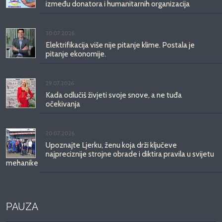
između donatora i humanitarnih organizacija
30.07.2026.
Elektrifikacija više nije pitanje klime. Postala je
pitanje ekonomije.
29.07.2026.
Kada odlučiš živjeti svoje snove, a ne tuđa
očekivanja
20.07.2026.
Upoznajte Ljerku, ženu koja drži ključeve
najpreciznije strojne obrade i diktira pravila u svijetu
mehanike
PAUZA