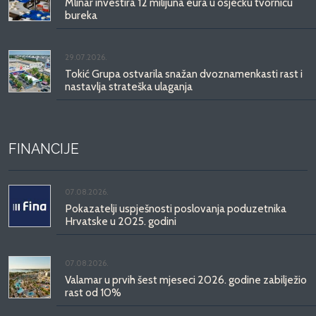
Mlinar investira 12 milijuna eura u osječku tvornicu
bureka
29.07.2026.
Tokić Grupa ostvarila snažan dvoznamenkasti rast i
nastavlja strateška ulaganja
FINANCIJE
07.08.2026.
Pokazatelji uspješnosti poslovanja poduzetnika
Hrvatske u 2025. godini
07.08.2026.
Valamar u prvih šest mjeseci 2026. godine zabilježio
rast od 10%