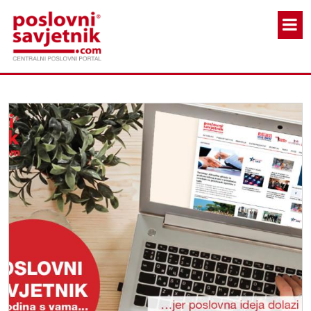
Skoči na glavni sadržaj