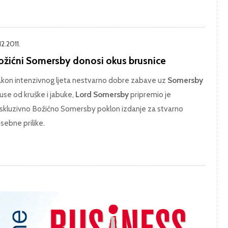
12.2011.
ožićni Somersby donosi okus brusnice
kon intenzivnog ljeta nestvarno dobre zabave uz
Somersby
use od kruške i jabuke,
Lord Somersby
pripremio je
skluzivno Božićno Somersby poklon izdanje za stvarno
sebne prilike.