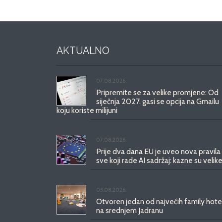
AKTUALNO
07.08.2026.
Pripremite se za velike promjene: Od
siječnja 2027. gasi se opcija na Gmailu
koju koriste milijuni
07.08.2026.
Prije dva dana EU je uveo nova pravila
sve koji rade AI sadržaj: kazne su velike
03.08.2026.
Otvoren jedan od najvećih family hote
na srednjem Jadranu