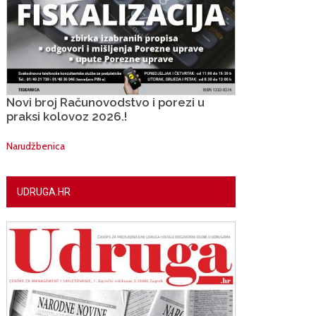
Novi broj Računovodstvo i porezi u
praksi kolovoz 2026.!
Narudžbenica
UDRUGA.HR