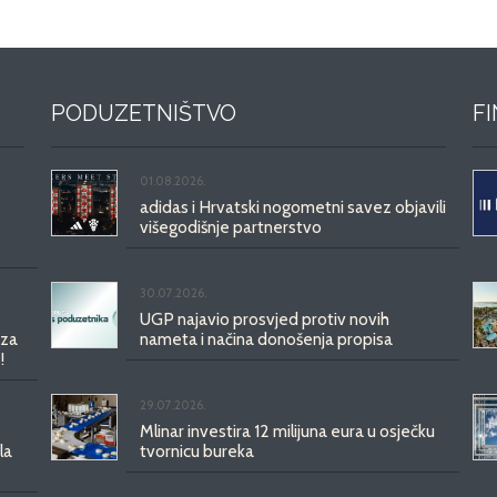
PODUZETNIŠTVO
F
01.08.2026.
adidas i Hrvatski nogometni savez objavili
višegodišnje partnerstvo
30.07.2026.
UGP najavio prosvjed protiv novih
 za
nameta i načina donošenja propisa
!
29.07.2026.
Mlinar investira 12 milijuna eura u osječku
la
tvornicu bureka