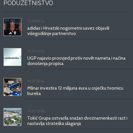
PODUZETNIŠTVO
01.08.2026.
adidas i Hrvatski nogometni savez objavili
višegodišnje partnerstvo
30.07.2026.
UGP najavio prosvjed protiv novih nameta i načina
donošenja propisa
29.07.2026.
Mlinar investira 12 milijuna eura u osječku tvornicu
bureka
29.07.2026.
Tokić Grupa ostvarila snažan dvoznamenkasti rast i
nastavlja strateška ulaganja