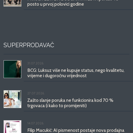
posto u prvoj polovici godine
SUPERPRODAVAČ
31.07.2026.
BCG: Luksuz više ne kupuje status, nego kvalitetu,
vrijeme i dugoročnu vrijednost
27.07.2026.
Zašto slanje poruka ne funkcionira kod 70 %
trgovaca (i kako to promijeniti)
14.07.2026.
Filip Macukić: AI pismenost postaje nova prodajna