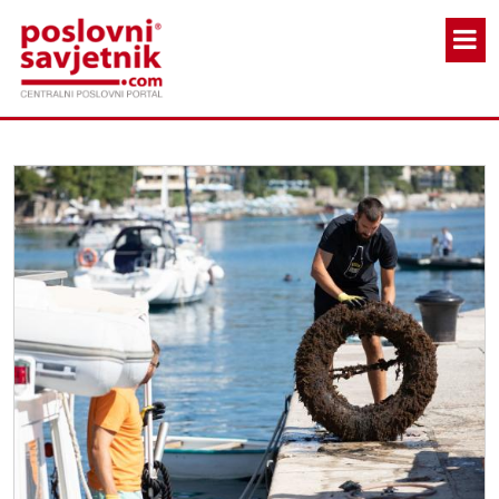
Skoči na glavni sadržaj