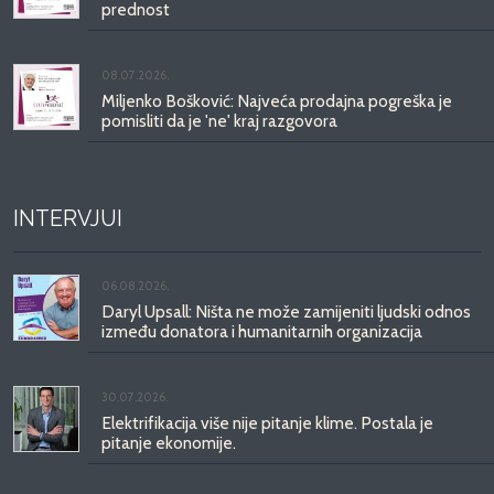
prednost
08.07.2026.
Miljenko Bošković: Najveća prodajna pogreška je
pomisliti da je 'ne' kraj razgovora
INTERVJUI
06.08.2026.
Daryl Upsall: Ništa ne može zamijeniti ljudski odnos
između donatora i humanitarnih organizacija
30.07.2026.
Elektrifikacija više nije pitanje klime. Postala je
pitanje ekonomije.