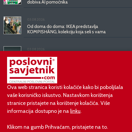
dobiva AI pomoćnika
03.08.2026.
Od doma do doma: IKEA predstavlja
KOMPISHÄNG, kolekciju koja seli s vama
03.08.2026.
Kineski BYD predstavio luksuznu limuzinu veću od
Mercedesove S-klase, obećava domet do 1.000
kilometara
Ova web stranica koristi kolačiće kako bi poboljšala
vaše korisničko iskustvo. Nastavkom korištenja
stranice pristajete na korištenje kolačića. Više
informacija dostupno je na
linku
.
©
poslovni-savjetnik.com član je
Klikom na gumb Prihvaćam, pristajete na to.