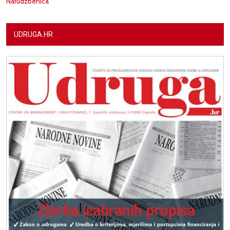
Narudžbenica
UDRUGA.HR