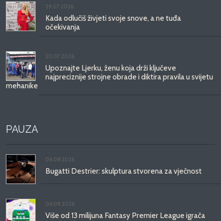
29.07.2026.
Kada odlučiš živjeti svoje snove, a ne tuđa
očekivanja
20.07.2026.
Upoznajte Ljerku, ženu koja drži ključeve
najpreciznije strojne obrade i diktira pravila u svijetu
mehanike
PAUZA
06.08.2026.
Bugatti Destrier: skulptura stvorena za vječnost
06.08.2026.
Više od 13 milijuna Fantasy Premier League igrača