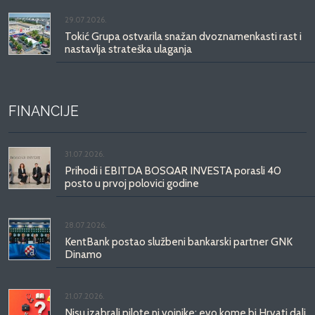
29.07.2026.
Tokić Grupa ostvarila snažan dvoznamenkasti rast i
nastavlja strateška ulaganja
FINANCIJE
31.07.2026.
Prihodi i EBITDA BOSQAR INVESTA porasli 40
posto u prvoj polovici godine
28.07.2026.
KentBank postao službeni bankarski partner GNK
Dinamo
21.07.2026.
Nisu izabrali pilote ni vojnike: evo kome bi Hrvati dali