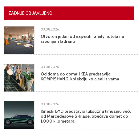
ZADNJE OBJAVLJENO
03.08.2026.
Otvoren jedan od najvećih family hotela na
srednjem Jadranu
03.08.2026.
Od doma do doma: IKEA predstavlja
KOMPISHÄNG, kolekciju koja seli s vama
03.08.2026.
Kineski BYD predstavio luksuznu limuzinu veću
od Mercedesove S-klase, obećava domet do
1.000 kilometara