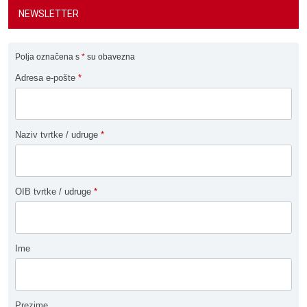
NEWSLETTER
Polja označena s
*
su obavezna
Adresa e-pošte
*
Naziv tvrtke / udruge
*
OIB tvrtke / udruge
*
Ime
Prezime