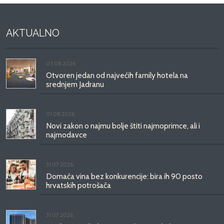
AKTUALNO
03.08.2026.
Otvoren jedan od najvećih family hotela na
srednjem Jadranu
01.08.2026.
Novi zakon o najmu bolje štiti najmoprimce, ali i
najmodavce
31.07.2026.
Domaća vina bez konkurencije: bira ih 90 posto
hrvatskih potrošača
31.07.2026.