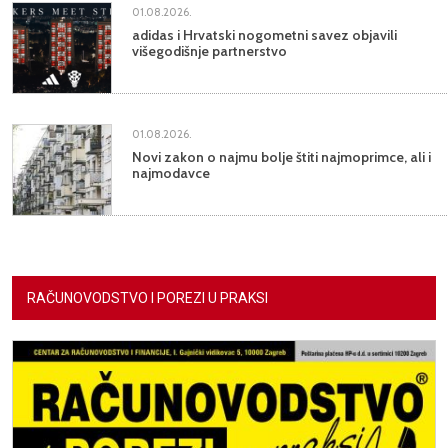
01.08.2026.
adidas i Hrvatski nogometni savez objavili
višegodišnje partnerstvo
01.08.2026.
Novi zakon o najmu bolje štiti najmoprimce, ali i
najmodavce
RAČUNOVODSTVO I POREZI U PRAKSI