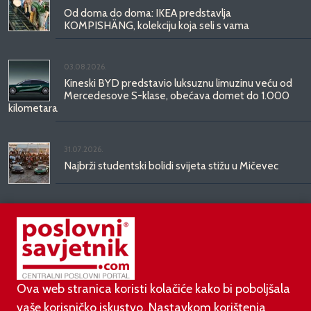
Od doma do doma: IKEA predstavlja
KOMPISHÄNG, kolekciju koja seli s vama
03.08.2026.
Kineski BYD predstavio luksuznu limuzinu veću od
Mercedesove S-klase, obećava domet do 1.000
kilometara
31.07.2026.
Najbrži studentski bolidi svijeta stižu u Mičevec
29.07.2026.
Divote Cosmetics predstavlja Hince: novo poglavlje
korejske ljepote stiže u Hrvatsku
Ova web stranica koristi kolačiće kako bi poboljšala
vaše korisničko iskustvo. Nastavkom korištenja