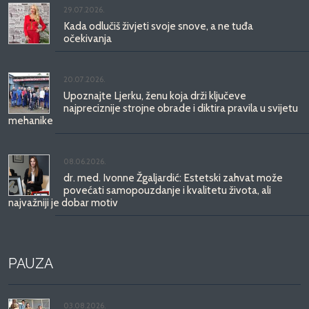
29.07.2026.
Kada odlučiš živjeti svoje snove, a ne tuđa
očekivanja
20.07.2026.
Upoznajte Ljerku, ženu koja drži ključeve
najpreciznije strojne obrade i diktira pravila u svijetu
mehanike
08.06.2026.
dr. med. Ivonne Žgaljardić: Estetski zahvat može
povećati samopouzdanje i kvalitetu života, ali
najvažniji je dobar motiv
PAUZA
03.08.2026.