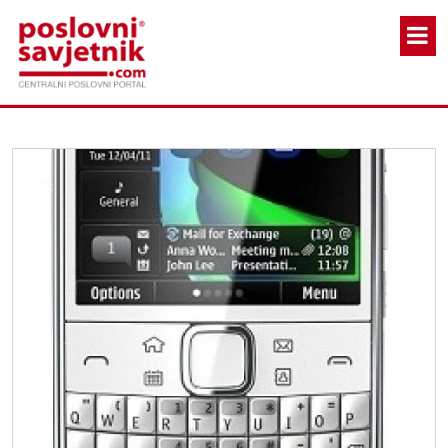
Skoči na glavni sadržaj