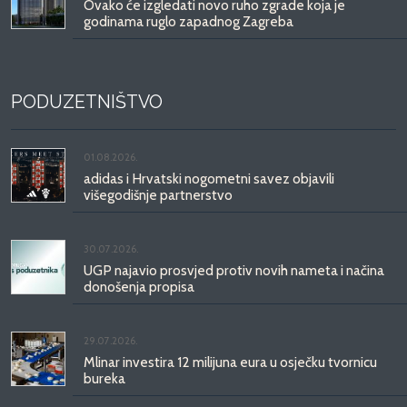
Ovako će izgledati novo ruho zgrade koja je
godinama ruglo zapadnog Zagreba
PODUZETNIŠTVO
01.08.2026.
adidas i Hrvatski nogometni savez objavili
višegodišnje partnerstvo
30.07.2026.
UGP najavio prosvjed protiv novih nameta i načina
donošenja propisa
29.07.2026.
Mlinar investira 12 milijuna eura u osječku tvornicu
bureka