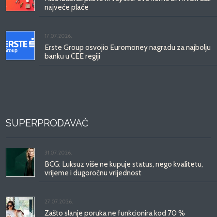
najveće plaće
17.07.2026.
Erste Group osvojio Euromoney nagradu za najbolju
banku u CEE regiji
SUPERPRODAVAČ
31.07.2026.
BCG: Luksuz više ne kupuje status, nego kvalitetu,
vrijeme i dugoročnu vrijednost
27.07.2026.
Zašto slanje poruka ne funkcionira kod 70 %