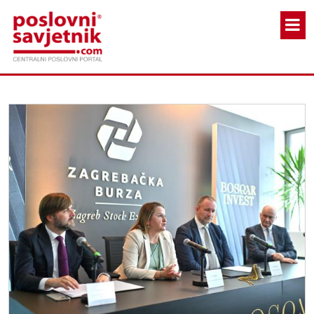
Skoči na glavni sadržaj