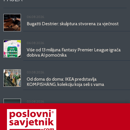
06.08.2026.
Bugatti Destrier: skulptura stvorena za vječnost
06.08.2026.
Više od 13 milijuna Fantasy Premier League igrača
dobiva AI pomoćnika
03.08.2026.
Od doma do doma: IKEA predstavlja
KOMPISHÄNG, kolekciju koja seli s vama
03.08.2026.
Kineski BYD predstavio luksuznu limuzinu veću od
Mercedesove S-klase, obećava domet do 1.000
kilometara