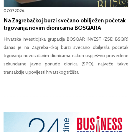
07.07.2026.
Na Zagrebačkoj burzi svečano obilježen početak
trgovanja novim dionicama BOSQARA
Hrvatska investicijska grupacija BOSQAR INVEST (ZSE: BSQR)
danas je na Zagreba-čkoj burzi svečano obilježila početak
trgovanja novoizdanim dionicama nakon uspješ-no provedene
sekundarne javne ponude dionica (SPO), najveće takve
transakcije u povijesti hrvatskog tržišta