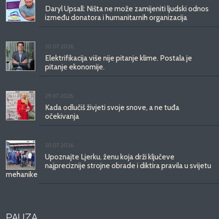
Daryl Upsall: Ništa ne može zamijeniti ljudski odnos
između donatora i humanitarnih organizacija
30.07.2026.
Elektrifikacija više nije pitanje klime. Postala je
pitanje ekonomije.
29.07.2026.
Kada odlučiš živjeti svoje snove, a ne tuđa
očekivanja
20.07.2026.
Upoznajte Ljerku, ženu koja drži ključeve
najpreciznije strojne obrade i diktira pravila u svijetu
mehanike
PAUZA