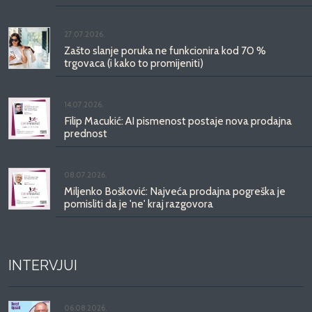
27.07.2026.
Zašto slanje poruka ne funkcionira kod 70 %
trgovaca (i kako to promijeniti)
14.07.2026.
Filip Macukić: AI pismenost postaje nova prodajna
prednost
08.07.2026.
Miljenko Bošković: Najveća prodajna pogreška je
pomisliti da je 'ne' kraj razgovora
INTERVJUI
06.08.2026.