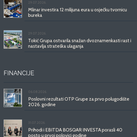
29.07.2026.
Mlinar investira 12 milijuna eura u osječku tvornicu
bureka
29.07.2026.
Tokić Grupa ostvarila snažan dvoznamenkasti rast i
nastavlja strateška ulaganja
FINANCIJE
06.08.2026.
Poslovni rezultati OTP Grupe za prvo polugodište
2026. godine
31.07.2026.
Prihodi i EBITDA BOSQAR INVESTA porasli 40
posto u prvoj polovici godine