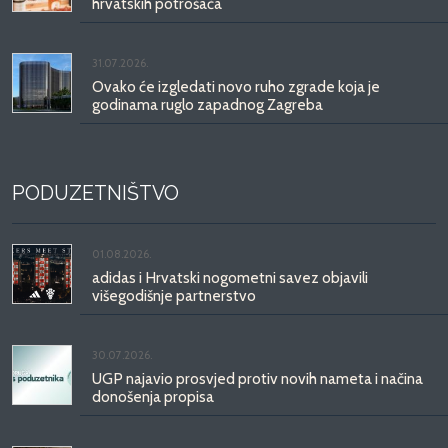
hrvatskih potrošača
31.07.2026.
Ovako će izgledati novo ruho zgrade koja je
godinama ruglo zapadnog Zagreba
PODUZETNIŠTVO
01.08.2026.
adidas i Hrvatski nogometni savez objavili
višegodišnje partnerstvo
30.07.2026.
UGP najavio prosvjed protiv novih nameta i načina
donošenja propisa