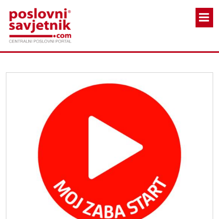
Skoči na glavni sadržaj