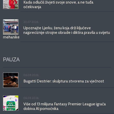
Kada odlučiš živjeti svoje snove, a ne tuđa
očekivanja
20.07.2026.
Upoznajte Ljerku, ženu koja drži ključeve
najpreciznije strojne obrade i diktira pravila u svijetu
mehanike
PAUZA
06.08.2026.
Bugatti Destrier: skulptura stvorena za vječnost
06.08.2026.
Više od 13 milijuna Fantasy Premier League igrača
dobiva AI pomoćnika