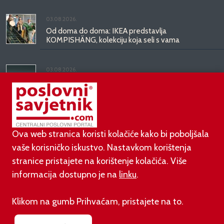
03.08.2026.
Od doma do doma: IKEA predstavlja
KOMPISHÄNG, kolekciju koja seli s vama
03.08.2026.
Kineski BYD predstavio luksuznu limuzinu veću od
Mercedesove S-klase, obećava domet do 1.000
kilometara
Ova web stranica koristi kolačiće kako bi poboljšala
vaše korisničko iskustvo. Nastavkom korištenja
stranice pristajete na korištenje kolačića. Više
informacija dostupno je na
linku
.
©
poslovni-savjetnik.com član je
Klikom na gumb Prihvaćam, pristajete na to.