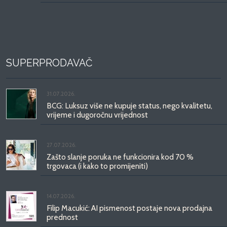
SUPERPRODAVAČ
31.07.2026.
BCG: Luksuz više ne kupuje status, nego kvalitetu,
vrijeme i dugoročnu vrijednost
27.07.2026.
Zašto slanje poruka ne funkcionira kod 70 %
trgovaca (i kako to promijeniti)
14.07.2026.
Filip Macukić: AI pismenost postaje nova prodajna
prednost