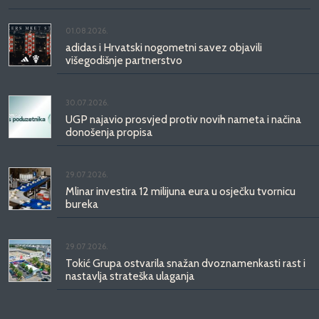
01.08.2026.
adidas i Hrvatski nogometni savez objavili
višegodišnje partnerstvo
30.07.2026.
UGP najavio prosvjed protiv novih nameta i načina
donošenja propisa
29.07.2026.
Mlinar investira 12 milijuna eura u osječku tvornicu
bureka
29.07.2026.
Tokić Grupa ostvarila snažan dvoznamenkasti rast i
nastavlja strateška ulaganja