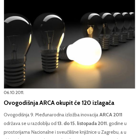
06.10.2011.
Ovogodišnja ARCA okupit će 120 izlagača
Ovogodišnja 9. Međunarodna izložba inovacija
ARCA 2011
održava se u razdoblju od
13. do 15. listopada 2011.
godine u
prostorijama Nacionalne i sveučilišne knjižnice u Zagrebu, a u