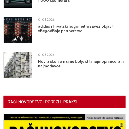
1.000 kilometara
01.08.2026.
adidas i Hrvatski nogometni savez objavili
višegodišnje partnerstvo
01.08.2026.
Novi zakon o najmu bolje štiti najmoprimce, ali i
najmodavce
RAČUNOVODSTVO I POREZI U PRAKSI