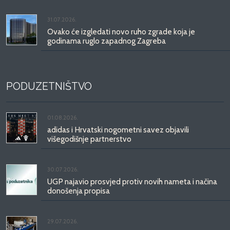
31.07.2026.
Ovako će izgledati novo ruho zgrade koja je
godinama ruglo zapadnog Zagreba
PODUZETNIŠTVO
01.08.2026.
adidas i Hrvatski nogometni savez objavili
višegodišnje partnerstvo
30.07.2026.
UGP najavio prosvjed protiv novih nameta i načina
donošenja propisa
29.07.2026.