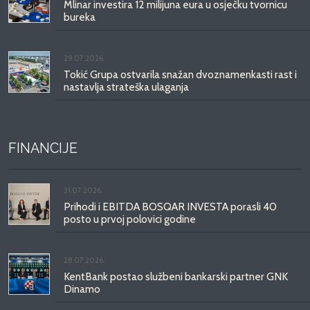
Mlinar investira 12 milijuna eura u osječku tvornicu
bureka
29.07.2026.
Tokić Grupa ostvarila snažan dvoznamenkasti rast i
nastavlja strateška ulaganja
FINANCIJE
31.07.2026.
Prihodi i EBITDA BOSQAR INVESTA porasli 40
posto u prvoj polovici godine
28.07.2026.
KentBank postao službeni bankarski partner GNK
Dinamo