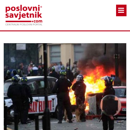
Skoči na glavni sadržaj