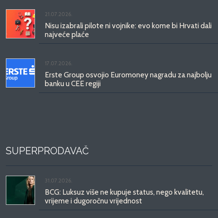
21.07.2026.
Nisu izabrali pilote ni vojnike: evo kome bi Hrvati dali
najveće plaće
17.07.2026.
Erste Group osvojio Euromoney nagradu za najbolju
banku u CEE regiji
SUPERPRODAVAČ
31.07.2026.
BCG: Luksuz više ne kupuje status, nego kvalitetu,
vrijeme i dugoročnu vrijednost