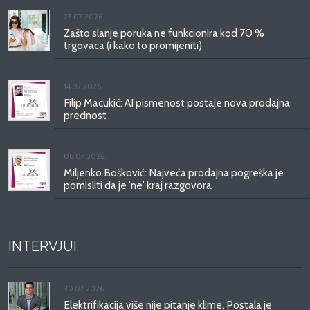
27.07.2026.
Zašto slanje poruka ne funkcionira kod 70 %
trgovaca (i kako to promijeniti)
14.07.2026.
Filip Macukić: AI pismenost postaje nova prodajna
prednost
08.07.2026.
Miljenko Bošković: Najveća prodajna pogreška je
pomisliti da je 'ne' kraj razgovora
INTERVJUI
30.07.2026.
Elektrifikacija više nije pitanje klime. Postala je