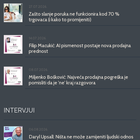
27.07.2026.
Zašto slanje poruka ne funkcionira kod 70 %
trgovaca (i kako to promijeniti)
14.07.2026.
Filip Macukić: AI pismenost postaje nova prodajna
prednost
08.07.2026.
Miljenko Bošković: Najveća prodajna pogreška je
pomisliti da je 'ne' kraj razgovora
INTERVJUI
06.08.2026.
Daryl Upsall: Ništa ne može zamijeniti ljudski odnos