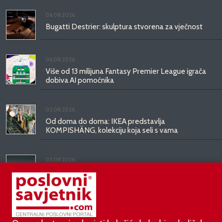
06.08.2026.
Bugatti Destrier: skulptura stvorena za vječnost
06.08.2026.
Više od 13 milijuna Fantasy Premier League igrača
dobiva AI pomoćnika
03.08.2026.
Od doma do doma: IKEA predstavlja
KOMPISHÄNG, kolekciju koja seli s vama
03.08.2026.
Kineski BYD predstavio luksuznu limuzinu veću od
Mercedesove S-klase, obećava domet do 1.000
kilometara