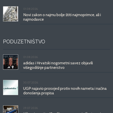
01.08.2026.
Novi zakon o najmu bolje štiti najmoprimce, ali i
najmodavce
PODUZETNIŠTVO
01.08.2026.
adidas i Hrvatski nogometni savez objavili
višegodišnje partnerstvo
30.07.2026.
UGP najavio prosvjed protiv novih nameta i načina
donošenja propisa
29.07.2026.