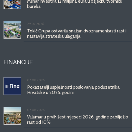
Mlinar investira 12 milijuna eura u osječku tvornicu
bureka
29.07.2026.
Tokić Grupa ostvarila snažan dvoznamenkasti rast i
nastavlja strateška ulaganja
FINANCIJE
07.08.2026.
Pokazatelji uspješnosti poslovanja poduzetnika
Hrvatske u 2025. godini
07.08.2026.
Valamar u prvih šest mjeseci 2026. godine zabilježio
rast od 10%