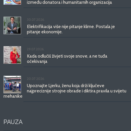
između donatora i humanitarnih organizacija
30.07.2026.
Elektrifikacija više nije pitanje klime. Postala je
pitanje ekonomije.
29.07.2026.
Kada odlučiš živjeti svoje snove, a ne tuđa
očekivanja
20.07.2026.
Upoznajte Ljerku, ženu koja drži ključeve
najpreciznije strojne obrade i diktira pravila u svijetu
mehanike
PAUZA