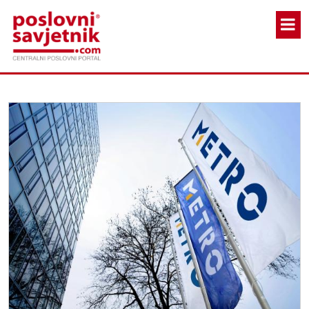
Skoči na glavni sadržaj