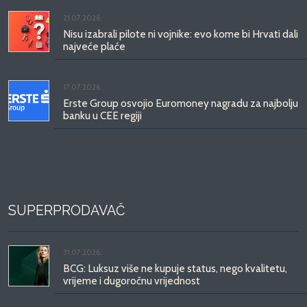
21.07.2026.
Nisu izabrali pilote ni vojnike: evo kome bi Hrvati dali
najveće plaće
17.07.2026.
Erste Group osvojio Euromoney nagradu za najbolju
banku u CEE regiji
SUPERPRODAVAČ
31.07.2026.
BCG: Luksuz više ne kupuje status, nego kvalitetu,
vrijeme i dugoročnu vrijednost