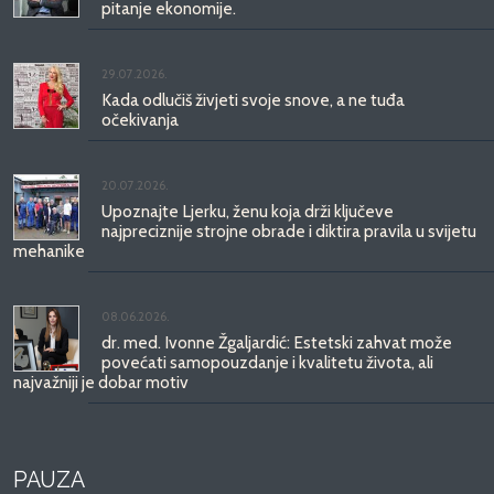
pitanje ekonomije.
29.07.2026.
Kada odlučiš živjeti svoje snove, a ne tuđa
očekivanja
20.07.2026.
Upoznajte Ljerku, ženu koja drži ključeve
najpreciznije strojne obrade i diktira pravila u svijetu
mehanike
08.06.2026.
dr. med. Ivonne Žgaljardić: Estetski zahvat može
povećati samopouzdanje i kvalitetu života, ali
najvažniji je dobar motiv
PAUZA