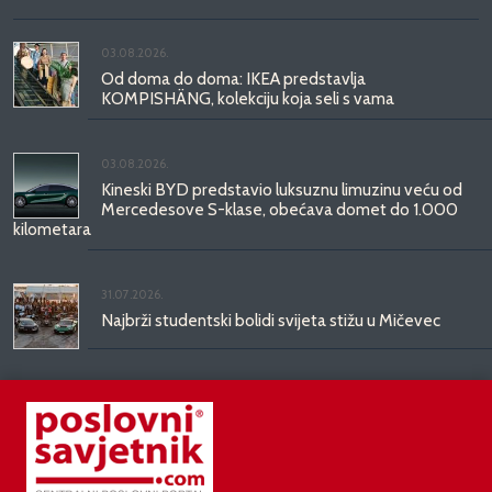
03.08.2026.
Od doma do doma: IKEA predstavlja
KOMPISHÄNG, kolekciju koja seli s vama
03.08.2026.
Kineski BYD predstavio luksuznu limuzinu veću od
Mercedesove S-klase, obećava domet do 1.000
kilometara
31.07.2026.
Najbrži studentski bolidi svijeta stižu u Mičevec
29.07.2026.
Divote Cosmetics predstavlja Hince: novo poglavlje
korejske ljepote stiže u Hrvatsku