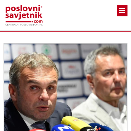
Skoči na glavni sadržaj