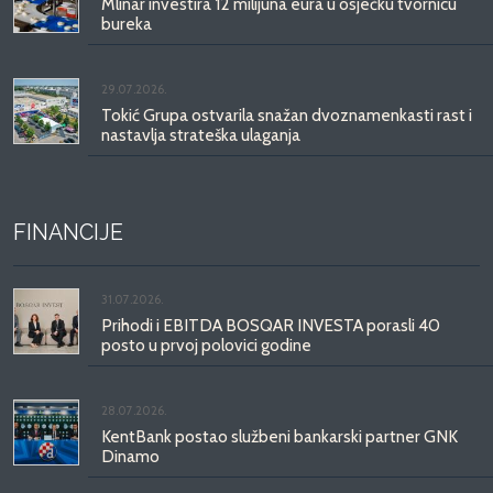
Mlinar investira 12 milijuna eura u osječku tvornicu
bureka
29.07.2026.
Tokić Grupa ostvarila snažan dvoznamenkasti rast i
nastavlja strateška ulaganja
FINANCIJE
31.07.2026.
Prihodi i EBITDA BOSQAR INVESTA porasli 40
posto u prvoj polovici godine
28.07.2026.
KentBank postao službeni bankarski partner GNK
Dinamo