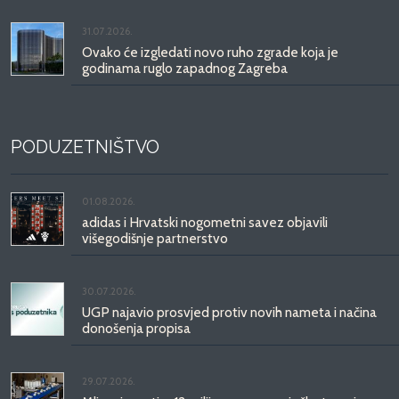
31.07.2026.
Ovako će izgledati novo ruho zgrade koja je
godinama ruglo zapadnog Zagreba
PODUZETNIŠTVO
01.08.2026.
adidas i Hrvatski nogometni savez objavili
višegodišnje partnerstvo
30.07.2026.
UGP najavio prosvjed protiv novih nameta i načina
donošenja propisa
29.07.2026.