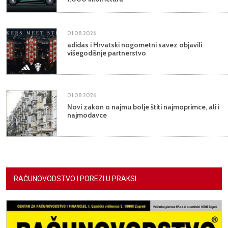
01.08.2026.
adidas i Hrvatski nogometni savez objavili
višegodišnje partnerstvo
01.08.2026.
Novi zakon o najmu bolje štiti najmoprimce, ali i
najmodavce
RAČUNOVODSTVO I POREZI U PRAKSI