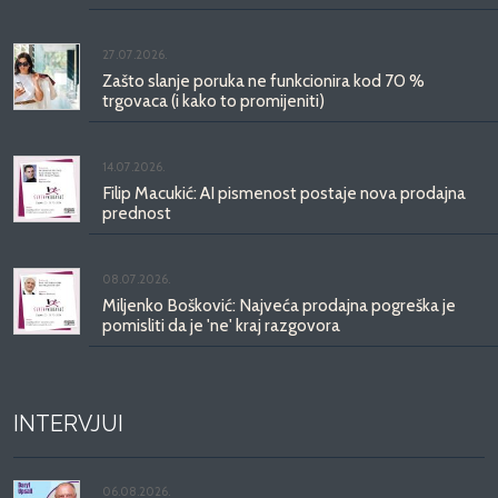
27.07.2026.
Zašto slanje poruka ne funkcionira kod 70 %
trgovaca (i kako to promijeniti)
14.07.2026.
Filip Macukić: AI pismenost postaje nova prodajna
prednost
08.07.2026.
Miljenko Bošković: Najveća prodajna pogreška je
pomisliti da je 'ne' kraj razgovora
INTERVJUI
06.08.2026.