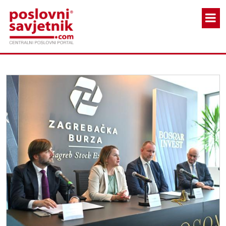
Skoči na glavni sadržaj