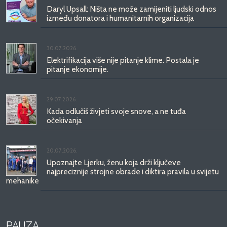
Daryl Upsall: Ništa ne može zamijeniti ljudski odnos
između donatora i humanitarnih organizacija
30.07.2026.
Elektrifikacija više nije pitanje klime. Postala je
pitanje ekonomije.
29.07.2026.
Kada odlučiš živjeti svoje snove, a ne tuđa
očekivanja
20.07.2026.
Upoznajte Ljerku, ženu koja drži ključeve
najpreciznije strojne obrade i diktira pravila u svijetu
mehanike
PAUZA