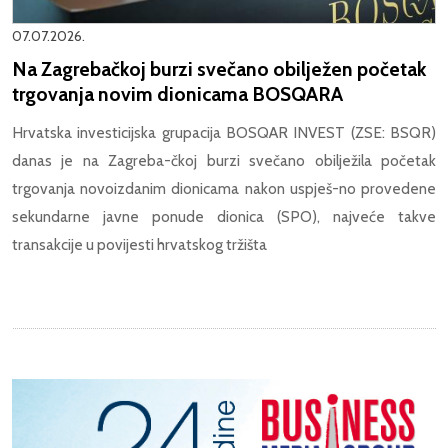
07.07.2026.
Na Zagrebačkoj burzi svečano obilježen početak
trgovanja novim dionicama BOSQARA
Hrvatska investicijska grupacija BOSQAR INVEST (ZSE: BSQR)
danas je na Zagreba-čkoj burzi svečano obilježila početak
trgovanja novoizdanim dionicama nakon uspješ-no provedene
sekundarne javne ponude dionica (SPO), najveće takve
transakcije u povijesti hrvatskog tržišta