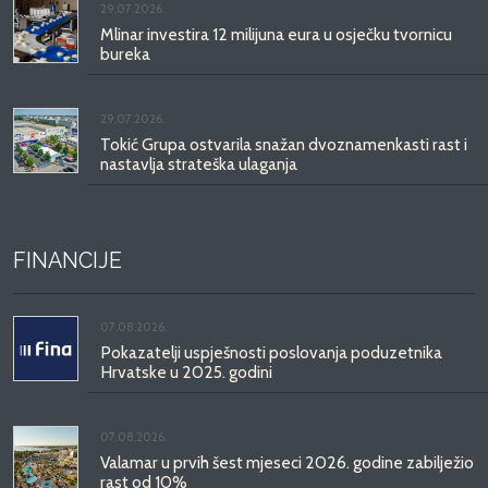
29.07.2026.
Mlinar investira 12 milijuna eura u osječku tvornicu
bureka
29.07.2026.
Tokić Grupa ostvarila snažan dvoznamenkasti rast i
nastavlja strateška ulaganja
FINANCIJE
07.08.2026.
Pokazatelji uspješnosti poslovanja poduzetnika
Hrvatske u 2025. godini
07.08.2026.
Valamar u prvih šest mjeseci 2026. godine zabilježio
rast od 10%