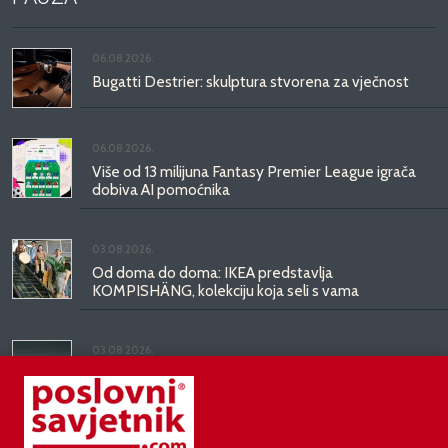
06.08.2026.
Bugatti Destrier: skulptura stvorena za vječnost
06.08.2026.
Više od 13 milijuna Fantasy Premier League igrača
dobiva AI pomoćnika
03.08.2026.
Od doma do doma: IKEA predstavlja
KOMPISHÄNG, kolekciju koja seli s vama
03.08.2026.
Kineski BYD predstavio luksuznu limuzinu veću od
Mercedesove S-klase, obećava domet do 1.000
kilometara