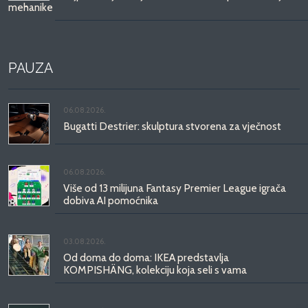
mehanike
PAUZA
06.08.2026.
Bugatti Destrier: skulptura stvorena za vječnost
06.08.2026.
Više od 13 milijuna Fantasy Premier League igrača
dobiva AI pomoćnika
03.08.2026.
Od doma do doma: IKEA predstavlja
KOMPISHÄNG, kolekciju koja seli s vama