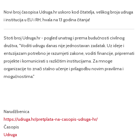
Novi broj časopisa Udruga.hr uskoro kod čitatelja, velikog broja udruga
i institucija u EU i RH, hvala na 13 godina čitanja!
Stoti broj Udruga.hr - pogled unatrag i prema budućnosti civilnog
društva, "Voditi udrugu danas nije jednostavan zadatak. Uz ideje i
entuzijazam potrebno je razumjeti zakone, voditi financije, pripremati
projekte i komunicirati s različitim institucijama. Za mnoge
organizacije to znači stalno učenje i prilagodbu novim pravilima i
mogućnostima."
Narudžbenica
https://udruga.hr/pretplata-na-casopis-udruga-hr/
Časopis
Udruga