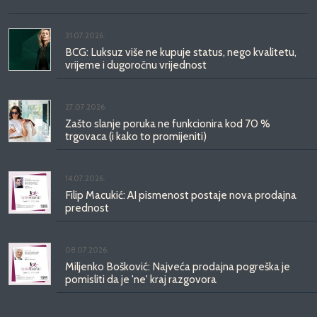
31.07.2026.
BCG: Luksuz više ne kupuje status, nego kvalitetu,
vrijeme i dugoročnu vrijednost
27.07.2026.
Zašto slanje poruka ne funkcionira kod 70 %
trgovaca (i kako to promijeniti)
14.07.2026.
Filip Macukić: AI pismenost postaje nova prodajna
prednost
08.07.2026.
Miljenko Bošković: Najveća prodajna pogreška je
pomisliti da je 'ne' kraj razgovora