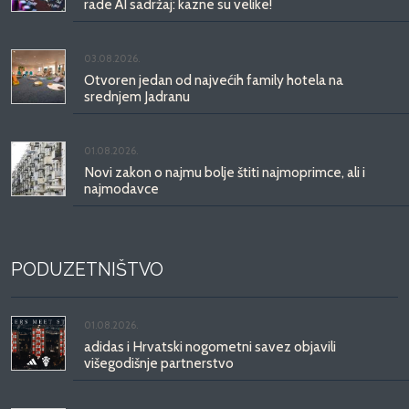
rade AI sadržaj: kazne su velike!
03.08.2026.
Otvoren jedan od najvećih family hotela na
srednjem Jadranu
01.08.2026.
Novi zakon o najmu bolje štiti najmoprimce, ali i
najmodavce
PODUZETNIŠTVO
01.08.2026.
adidas i Hrvatski nogometni savez objavili
višegodišnje partnerstvo