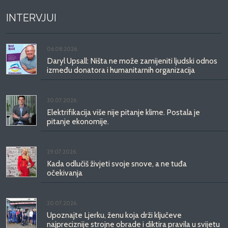
INTERVJUI
06.08.2026.
Daryl Upsall: Ništa ne može zamijeniti ljudski odnos
između donatora i humanitarnih organizacija
30.07.2026.
Elektrifikacija više nije pitanje klime. Postala je
pitanje ekonomije.
29.07.2026.
Kada odlučiš živjeti svoje snove, a ne tuđa
očekivanja
20.07.2026.
Upoznajte Ljerku, ženu koja drži ključeve
najpreciznije strojne obrade i diktira pravila u svijetu