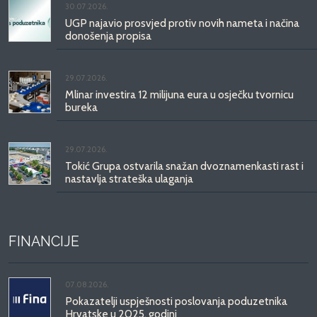
30.07.2026.
UGP najavio prosvjed protiv novih nameta i načina
donošenja propisa
29.07.2026.
Mlinar investira 12 milijuna eura u osječku tvornicu
bureka
29.07.2026.
Tokić Grupa ostvarila snažan dvoznamenkasti rast i
nastavlja strateška ulaganja
FINANCIJE
07.08.2026.
Pokazatelji uspješnosti poslovanja poduzetnika
Hrvatske u 2025. godini