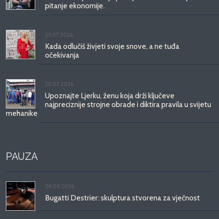
pitanje ekonomije.
29.07.2026.
Kada odlučiš živjeti svoje snove, a ne tuđa
očekivanja
20.07.2026.
Upoznajte Ljerku, ženu koja drži ključeve
najpreciznije strojne obrade i diktira pravila u svijetu
mehanike
PAUZA
06.08.2026.
Bugatti Destrier: skulptura stvorena za vječnost