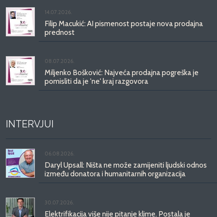
14.07.2026.
Filip Macukić: AI pismenost postaje nova prodajna
prednost
08.07.2026.
Miljenko Bošković: Najveća prodajna pogreška je
pomisliti da je 'ne' kraj razgovora
INTERVJUI
06.08.2026.
Daryl Upsall: Ništa ne može zamijeniti ljudski odnos
između donatora i humanitarnih organizacija
30.07.2026.
Elektrifikacija više nije pitanje klime. Postala je