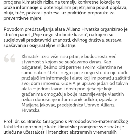
procjenu klimatskih rizika na temelju konkretne lokacije te
pruža informacije o potencijalnim prijetnjama poput poplava,
oluja, tuče, požara i potresa, uz praktične preporuke za
preventivne mjere.
Povodom predstavljanja alata Allianz Hrvatska organizirao je
stručni panel „Prije nego što bude kasno“, na kojem su
sudjelovali predstavnici znanosti, civilnog društva, sustava
spašavanja i osigurateljne industrije.
Klimatski rizici više nisu pitanje budućnosti, već
stvarnost s kojom se suočavamo danas. Kao
osiguratelj želimo biti partner svojim klijentima ne
samo nakon štete, nego i prije nego što do nje dođe,
pružajući im informacije i alate koji im pomažu zaštititi
svoj dom i imovinu. GloRiA je upravo jedan od takvih
alata – jednostavno i dostupno rješenje koje
građanima omogućuje bolje razumijevanje vlastitih
rizika i donošenje informiranih odluka, izjavila je
Marijana Jakovac, predsjednica Uprave Allianz
Hrvatska.
Prof. dr. sc. Branko Grisogono s Prirodoslovno-matematičkog
fakulteta upozorio je kako klimatske promjene sve snažnije
utječu na učestalost i intenzitet ekstremnih vremenskih