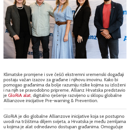
Klimatske promjene i sve češći ekstremni vremenski događaji
postaju važan izazov za građane i njihovu imovinu. Kako bi
pomogao građanima da bolje razumiju rizike kojima su izloženi
i na njih se pravodobno pripreme, Allianz Hrvatska predstavio
je
GloRiA alat
, digitalno rješenje razvijeno u sklopu globalne
Allianzove inicijative Pre-warning & Prevention.
GloRiA je dio globalne Allianzove inicijative koja se postupno
uvodi na tržištima diljem svijeta, a Hrvatska je među zemljama
u kojima je alat odnedavno dostupan građanima. Omogućuje