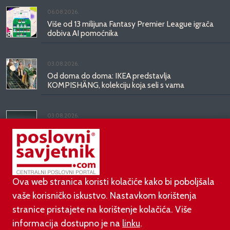
06.08.2026.
Više od 13 milijuna Fantasy Premier League igrača
dobiva AI pomoćnika
03.08.2026.
Od doma do doma: IKEA predstavlja
KOMPISHÄNG, kolekciju koja seli s vama
03.08.2026.
Kineski BYD predstavio luksuznu limuzinu veću od
Mercedesove S-klase, obećava domet do 1.000
kilometara
Ova web stranica koristi kolačiće kako bi poboljšala
vaše korisničko iskustvo. Nastavkom korištenja
stranice pristajete na korištenje kolačića. Više
informacija dostupno je na
linku
.