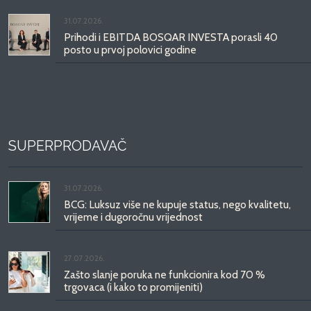
31.07.2026.
Prihodi i EBITDA BOSQAR INVESTA porasli 40
posto u prvoj polovici godine
SUPERPRODAVAČ
31.07.2026.
BCG: Luksuz više ne kupuje status, nego kvalitetu,
vrijeme i dugoročnu vrijednost
27.07.2026.
Zašto slanje poruka ne funkcionira kod 70 %
trgovaca (i kako to promijeniti)