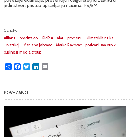
jedinstven pristup upravljanju rizicima. PS/SM
Oznake
Allianz
predstavio
GloRiA
alat
procjenu
klimatskih rizika
Hrvatskoj
Marijana Jakovac
Marko Rakovac
poslovni savjetnik
business media group
Share
Facebook
Twitter
LinkedIn
Email
POVEZANO