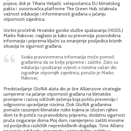
pojava, dok je Tihana Veljačić, veleposlanica EU klimatskog
pakta i suosnivačica platforme The Green Hub, istaknula
važnost edukacije i informiranosti građana u jačanju
otpornosti zajednica.
Izvršni pročelnik Hrvatske gorske službe spašavanja (HGSS,)
Marko Rakovac, naglasio je kako su prevencija, pravodobna
informacija i priprema ključni za smanjenje posljedica kriznih
situacija te sigurnost građana.
Svaka pravovremena informacija može pomoći
građanima da se bolje pripreme i zaštite. Zato su
edukacija i podizanje svijesti o rizicima važan dio
izgradnje otpornijih zajednica, poručio je Marko
Rakovac.
Predstavljanje GloRiA alata dio je šire Allianzove strategije
usmjerene na jačanje otpornosti građana na klimatske
promjene i razvoj održivih rješenja koja potiču prevenciju i
odgovorno upravljanje rizicima. Dok GloRiA građanima
pomaže razumjeti klimatske rizike kojima je izložen njihov
dom te ih potiče na pravodobnu pripremu, dodatnu sigurnost
pruža osiguranje doma Moj dom, namijenjeno zaštiti imovine
od posljedica različitih nepredviđenih događaja. Time Allianz
povezuje edukaciju, prevenciju i osigurateljnu zaštitu u