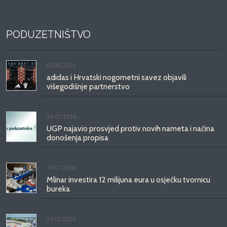
PODUZETNIŠTVO
01.08.2026.
adidas i Hrvatski nogometni savez objavili
višegodišnje partnerstvo
30.07.2026.
UGP najavio prosvjed protiv novih nameta i načina
donošenja propisa
29.07.2026.
Mlinar investira 12 milijuna eura u osječku tvornicu
bureka
29.07.2026.