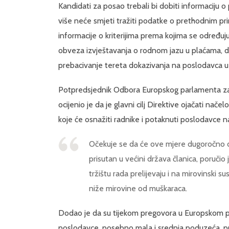
Kandidati za posao trebali bi dobiti informaciju o 
više neće smjeti tražiti podatke o prethodnim pri
informacije o kriterijima prema kojima se određu
obveza izvještavanja o rodnom jazu u plaćama, do
prebacivanje tereta dokazivanja na poslodavca 
Potpredsjednik Odbora Europskog parlamenta za
ocijenio je da je glavni cilj Direktive ojačati nač
koje će osnažiti radnike i potaknuti poslodavce n
Očekuje se da će ove mjere dugoročno dop
prisutan u većini država članica, poručio 
tržištu rada prelijevaju i na mirovinski 
niže mirovine od muškaraca.
Dodao je da su tijekom pregovora u Europskom p
poslodavce, posebno mala i srednja poduzeća, pr