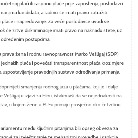
početnoj plaći ili rasponu plaće prije zaposlenja, poslodavci
manjima kandidata, a radnici će imati pravo zatražiti
ju plaće i napredovanje. Za veće poslodavce uvodi se
k će žrtve diskriminacije imati pravo na naknadu štete, uz
u određenim postupcima.
 prava žena i rodnu ravnopravnost Marko Vešligaj (SDP)
elo jednakih plaća i povećati transparentnost plaća kroz mjere
a uspostavljanje pravednijih sustava određivanja primanja.
rinijeti smanjenju rodnog jaza u plaćama, koji je i dalje
je Vešligaj u izjavi za Hinu, istaknuvši da se nejednakosti na
sustav, u kojem žene u EU-u primaju prosječno oko četvrtinu
arlamentu među ključnim pitanjima bili opseg obveza za
agovi za izvještavanje te mehanizmi provedbe i sankcija.