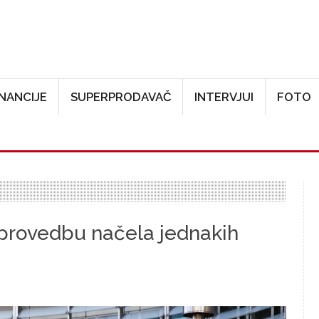
Skoči na glavni sadržaj
INANCIJE
SUPERPRODAVAČ
INTERVJUI
FOTO
 provedbu načela jednakih