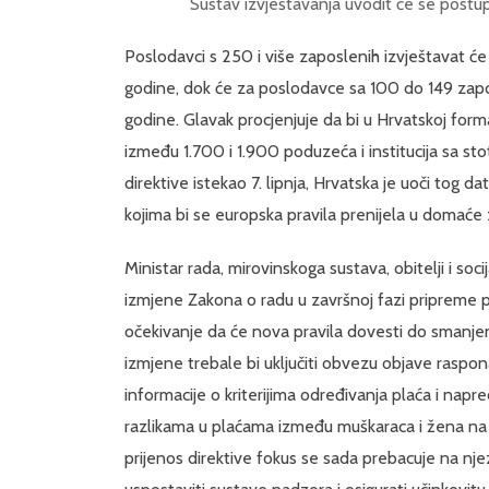
Sustav izvještavanja uvodit će se postu
Poslodavci s 250 i više zaposlenih izvještavat ć
godine, dok će za poslodavce sa 100 do 149 zapo
godine. Glavak procjenjuje da bi u Hrvatskoj fo
između 1.700 i 1.900 poduzeća i institucija sa stoti
direktive istekao 7. lipnja, Hrvatska je uoči tog
kojima bi se europska pravila prenijela u domać
Ministar rada, mirovinskoga sustava, obitelji i soci
izmjene Zakona o radu u završnoj fazi pripreme pr
očekivanje da će nova pravila dovesti do smanje
izmjene trebale bi uključiti obvezu objave raspo
informacije o kriterijima određivanja plaća i nap
razlikama u plaćama između muškaraca i žena na
prijenos direktive fokus se sada prebacuje na n