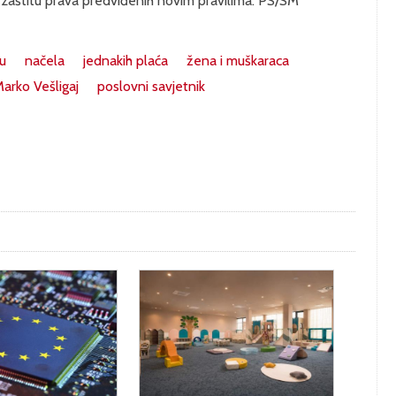
u zaštitu prava predviđenih novim pravilima. PS/SM
u
načela
jednakih plaća
žena i muškaraca
arko Vešligaj
poslovni savjetnik