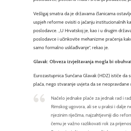
Vešligaj smatra da je državama članicama ostavl
uspjeh reforme ovisiti o jačanju institucionalnih
poslodavce. „U Hrvatskoj je, kao i u drugim držav
poslodavce i učinkovite mehanizme praćenja kako 
samo formalno usklađivanje“, rekao je.
Glavak: Obveza izvještavanja mogla bi obuhva
Eurozastupnica Sunčana Glavak (HDZ) ističe da sm
plaća, nego stvaranje uvjeta da se neopravdane raz
Načelo jednake plaće za jednak rad i rad
Rimskog ugovora, ali se u praksi i dalje
njezinim riječima, najzahtjevniji dio re
čemu je važno razlikovati rok za prijen