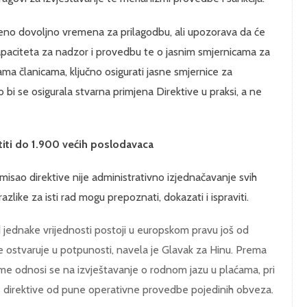
jeno dovoljno vremena za prilagodbu, ali upozorava da će
 kapaciteta za nadzor i provedbu te o jasnim smjernicama za
ama članicama, ključno osigurati jasne smjernice za
bi se osigurala stvarna primjena Direktive u praksi, a ne
titi do 1.900 većih poslodavaca
isao direktive nije administrativno izjednačavanje svih
like za isti rad mogu prepoznati, dokazati i ispraviti.
 jednake vrijednosti postoji u europskom pravu još od
 ne ostvaruje u potpunosti, navela je Glavak za Hinu. Prema
forme odnosi se na izvještavanje o rodnom jazu u plaćama, pri
os direktive od pune operativne provedbe pojedinih obveza.