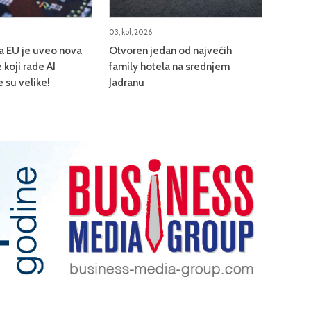
03, kol, 2026
na EU je uveo nova
Otvoren jedan od najvećih
 koji rade AI
family hotela na srednjem
e su velike!
Jadranu