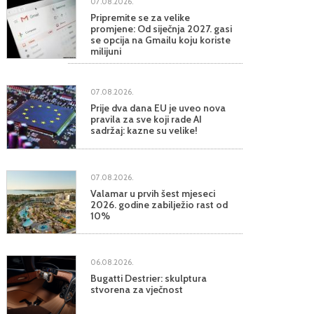
07.08.2026.
Pripremite se za velike
promjene: Od siječnja 2027. gasi
se opcija na Gmailu koju koriste
milijuni
07.08.2026.
Prije dva dana EU je uveo nova
pravila za sve koji rade AI
sadržaj: kazne su velike!
07.08.2026.
Valamar u prvih šest mjeseci
2026. godine zabilježio rast od
10%
06.08.2026.
Bugatti Destrier: skulptura
stvorena za vječnost