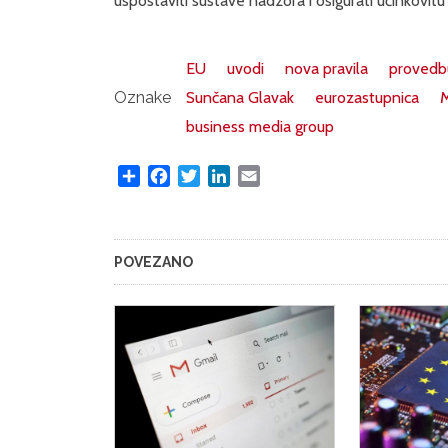
uspostaviti sustave nadzora i osigurati učinkovit
EU
uvodi
nova pravila
provedb
Oznake
Sunčana Glavak
eurozastupnica
M
business media group
Share
Facebook
Twitter
LinkedIn
Email
POVEZANO