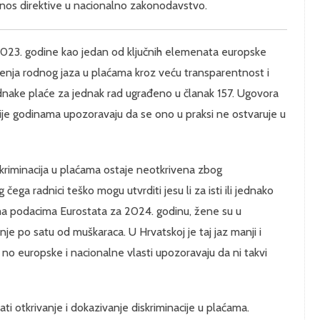
nos direktive u nacionalno zakonodavstvo.
2023. godine kao jedan od ključnih elemenata europske
jenja rodnog jaza u plaćama kroz veću transparentnost i
nake plaće za jednak rad ugrađeno u članak 157. Ugovora
cije godinama upozoravaju da se ono u praksi ne ostvaruje u
skriminacija u plaćama ostaje neotkrivena zbog
ega radnici teško mogu utvrditi jesu li za isti ili jednako
ema podacima Eurostata za 2024. godinu, žene su u
nje po satu od muškaraca. U Hrvatskoj je taj jaz manji i
 no europske i nacionalne vlasti upozoravaju da ni takvi
ati otkrivanje i dokazivanje diskriminacije u plaćama.