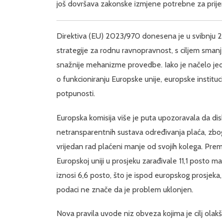
još dovršava zakonske izmjene potrebne za prije
Direktiva (EU) 2023/970 donesena je u svibnju 
strategije za rodnu ravnopravnost, s ciljem sman
snažnije mehanizme provedbe. Iako je načelo jed
o funkcioniranju Europske unije, europske institu
potpunosti.
Europska komisija više je puta upozoravala da di
netransparentnih sustava određivanja plaća, zbog č
vrijedan rad plaćeni manje od svojih kolega. Pr
Europskoj uniji u prosjeku zarađivale 11,1 posto ma
iznosi 6,6 posto, što je ispod europskog prosjeka,
podaci ne znače da je problem uklonjen.
Nova pravila uvode niz obveza kojima je cilj olakš