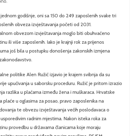
pno.
e jednom godišnje, oni sa 150 do 249 zaposlenih svake tri
slenih obveza izvještavanja početi od 2031.
rmalnom obvezom izvještavanja moglo biti obuhvaćeno
nu ili više zaposlenih. Iako je krajnji rok za prijenos
 datuma još bila u postupku donošenja zakonskih izmjena
e zakonodavstvo.
jalne politike Alen Ružić izjavio je krajem svibnja da su
ije upućivanja u saborsku proceduru. Ružić je pritom izrazio
nja razlika u plaćama između žena i muškaraca. Hrvatske
na plaće u oglasima za posao, pravo zaposlenika na
redovanja te obvezu izvještavanja većih poslodavaca o
 usporedivim radnim mjestima. Nakon isteka roka za
jezinu provedbu u državama članicama koje moraju