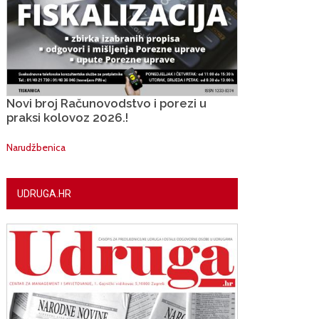
Novi broj Računovodstvo i porezi u
praksi kolovoz 2026.!
Narudžbenica
UDRUGA.HR