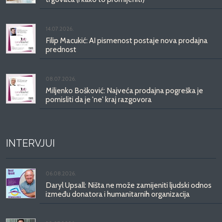
14.07.2026.
Filip Macukić: AI pismenost postaje nova prodajna
prednost
08.07.2026.
Miljenko Bošković: Najveća prodajna pogreška je
pomisliti da je 'ne' kraj razgovora
INTERVJUI
06.08.2026.
Daryl Upsall: Ništa ne može zamijeniti ljudski odnos
između donatora i humanitarnih organizacija