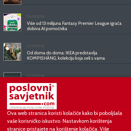
06.08.2026.
Više od 13 milijuna Fantasy Premier League igrača
dobiva AI pomoćnika
03.08.2026.
Od doma do doma: IKEA predstavlja
KOMPISHÄNG, kolekciju koja seli s vama
03.08.2026.
Kineski BYD predstavio luksuznu limuzinu veću od
Mercedesove S-klase, obećava domet do 1.000
kilometara
Ova web stranica koristi kolačiće kako bi poboljšala
vaše korisničko iskustvo. Nastavkom korištenja
stranice pristajete na korištenje kolačića. Više