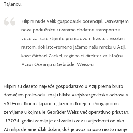
Tajlandu.
Filipini nude velik gospodarski potencijal. Osnivanjem
nove podružnice stvaramo dodatne transportne
veze za naše klijente prema ovom tržištu s visokim
rastom, dok istovremeno jačamo našu mrežu u Aziji,
kaže Michael Zankel, regionalni direktor za Istočnu
Aziju i Oceaniju u Gebrüder Weiss-u.
Filipini su deseto najveće gospodarstvo u Aziji prema bruto
domaćem proizvodu. Imaju bliske vanjskotrgovinske odnose s
SAD-om, Kinom, Japanom, Južnom Korejom i Singapurom,
zemljama u kojima je Gebrüder Weiss već operativno prisutan.
U 2024. godini zemlja je ostvarila izvoz u vrijednosti od oko
73 milijarde američkih dolara, dok je uvoz iznosio nešto manje