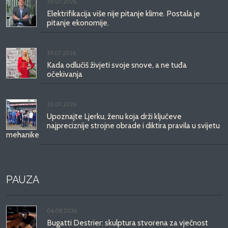
30.07.2026.
Elektrifikacija više nije pitanje klime. Postala je
pitanje ekonomije.
29.07.2026.
Kada odlučiš živjeti svoje snove, a ne tuđa
očekivanja
20.07.2026.
Upoznajte Ljerku, ženu koja drži ključeve
najpreciznije strojne obrade i diktira pravila u svijetu
mehanike
PAUZA
06.08.2026.
Bugatti Destrier: skulptura stvorena za vječnost