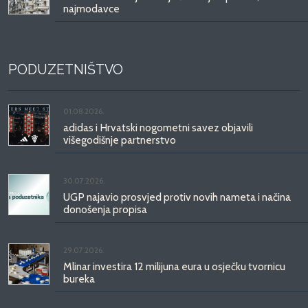
najmodavce
PODUZETNIŠTVO
01.08.2026.
adidas i Hrvatski nogometni savez objavili
višegodišnje partnerstvo
30.07.2026.
UGP najavio prosvjed protiv novih nameta i načina
donošenja propisa
29.07.2026.
Mlinar investira 12 milijuna eura u osječku tvornicu
bureka