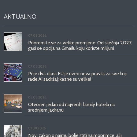
AKTUALNO
07.08.2026.
Pripremite se za velike promjene: Od siječnja 2027.
gasi se opcija na Gmailu koju koriste milijuni
07.08.2026.
Prije dva dana EU je uveo nova pravila za sve koji
rade AI sadržaj: kazne su velike!
03.08.2026.
Otvoren jedan od najvećih family hotela na
srednjem Jadranu
01.08.2026.
Novi zakon o najmu bolje štiti najmoprimce, ali i