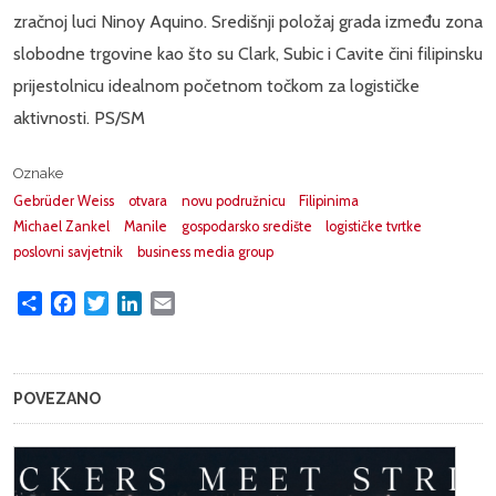
zračnoj luci Ninoy Aquino. Središnji položaj grada između zona
slobodne trgovine kao što su Clark, Subic i Cavite čini filipinsku
prijestolnicu idealnom početnom točkom za logističke
aktivnosti. PS/SM
Oznake
Gebrüder Weiss
otvara
novu podružnicu
Filipinima
Michael Zankel
Manile
gospodarsko središte
logističke tvrtke
poslovni savjetnik
business media group
Share
Facebook
Twitter
LinkedIn
Email
POVEZANO