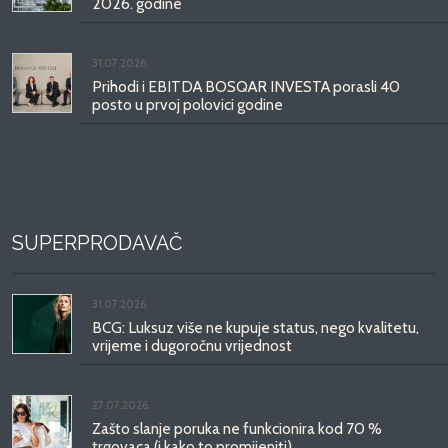
2026. godine
31.07.2026.
Prihodi i EBITDA BOSQAR INVESTA porasli 40
posto u prvoj polovici godine
SUPERPRODAVAČ
31.07.2026.
BCG: Luksuz više ne kupuje status, nego kvalitetu,
vrijeme i dugoročnu vrijednost
27.07.2026.
Zašto slanje poruka ne funkcionira kod 70 %
trgovaca (i kako to promijeniti)