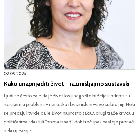
02.09.2025.
Kako unaprijediti život – razmišljajmo sustavski
Ljudi se često žale da je život lošiji nego što bi željeli: odnosi su
narušeni, a problemi – nerijetko i besmisleni – sve su brojniji. Neki
se predaju i tvrde da je život naprosto takav, drugi traže krivca u
političarima, vlasti ili “onima iznad”, dok treći ipak nastoje pronaći
neko rješenje.