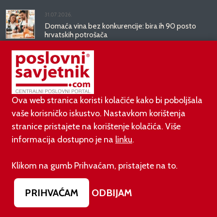
31.07.2026.
Domaća vina bez konkurencije: bira ih 90 posto
hrvatskih potrošača
31.07.2026.
Ovako će izgledati novo ruho zgrade koja je
godinama ruglo zapadnog Zagreba
Ova web stranica koristi kolačiće kako bi poboljšala
vaše korisničko iskustvo. Nastavkom korištenja
stranice pristajete na korištenje kolačića. Više
PODUZETNIŠTVO
informacija dostupno je na
linku
.
01.08.2026.
Klikom na gumb Prihvaćam, pristajete na to.
adidas i Hrvatski nogometni savez objavili
višegodišnje partnerstvo
PRIHVAĆAM
ODBIJAM
30.07.2026.
UGP najavio prosvjed protiv novih nameta i načina