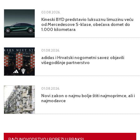
03.08.2026.
Kineski BYD predstavio luksuznu limuzinu veću
od Mercedesove S-klase, obećava domet do
1.000 kilometara
01.08.2026.
adidas i Hrvatski nogometni savez objavili
višegodišnje partnerstvo
01.08.2026.
Novi zakon o najmu bolje štiti najmoprimce, ali i
najmodavce
RAČUNOVODSTVO I POREZI U PRAKSI