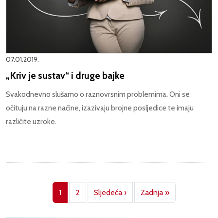
07.01.2019.
„Kriv je sustav“ i druge bajke
Svakodnevno slušamo o raznovrsnim problemima. Oni se
očituju na razne načine, izazivaju brojne posljedice te imaju
različite uzroke.
Pagination
Next page
Last page
1
2
Sljedeća ›
Zadnja »