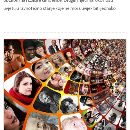
obzirom na različite čimbenike. Drugim riječima, okolnosti
uvjetuju ravnotežno stanje koje ne mora uvijek biti jednako.