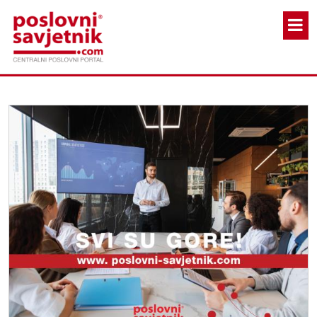
Skoči na glavni sadržaj