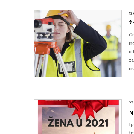
13
Že
Gr
in
ud
za
in
22
N
I 
te