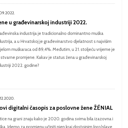
.09.2022.
ne u građevinarskoj industriji 2022.
ađevinska industrija je tradicionalno dominantno muška
dustrija, a u Hrvatskoj je građevinarstvo djelatnost s najvišim
jelom muškaraca od 89,4%. Međutim, u 21. stoljeću vrijeme je
 stvarne promjene. Kakav je status žena u građevinarskoj
dustriji 2022. godine?
.12.2020.
ovi digitalni časopis za poslovne žene ŽÉNIAL
ptice na grani znaju kako je 2020. godina svima bila izazovna i
ška. Idemo za promjenu učiniti njen kraj dostojnim (pro)slave