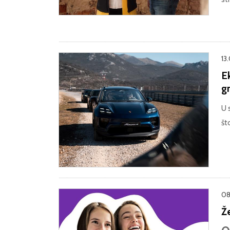
13
E
g
U 
št
08
Že