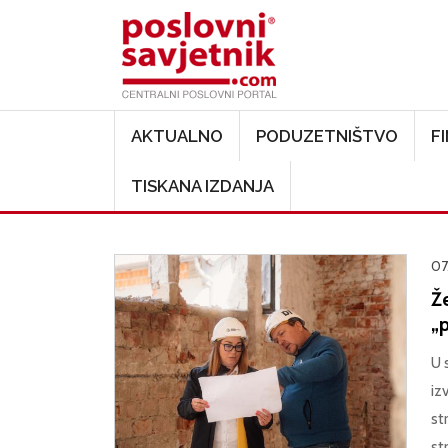
Main navigation
AKTUALNO
PODUZETNIŠTVO
F
TISKANA IZDANJA
07
Ž
„p
U 
iz
st
str