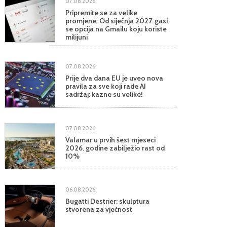
07.08.2026.
Pripremite se za velike
promjene: Od siječnja 2027. gasi
se opcija na Gmailu koju koriste
milijuni
07.08.2026.
Prije dva dana EU je uveo nova
pravila za sve koji rade AI
sadržaj: kazne su velike!
07.08.2026.
Valamar u prvih šest mjeseci
2026. godine zabilježio rast od
10%
06.08.2026.
Bugatti Destrier: skulptura
stvorena za vječnost