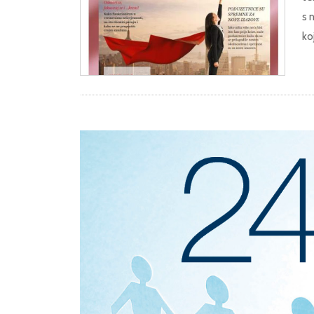
s 
ko