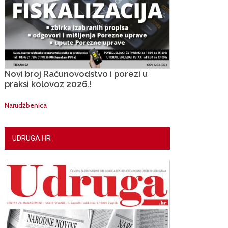
Novi broj Računovodstvo i porezi u
praksi kolovoz 2026.!
Narudžbenica
UDRUGA.HR