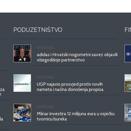
PODUZETNIŠTVO
F
01.08.2026.
adidas i Hrvatski nogometni savez objavili
višegodišnje partnerstvo
30.07.2026.
UGP najavio prosvjed protiv novih
 za
nameta i načina donošenja propisa
!
29.07.2026.
Mlinar investira 12 milijuna eura u osječku
la
tvornicu bureka