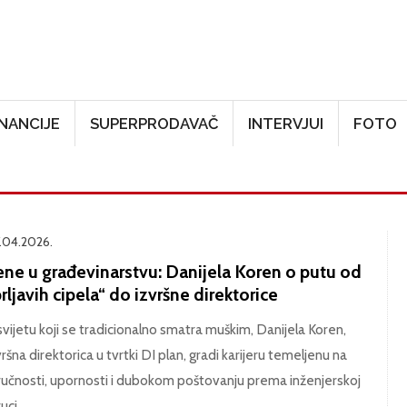
Skoči na glavni sadržaj
INANCIJE
SUPERPRODAVAČ
INTERVJUI
FOTO
.04.2026.
ene u građevinarstvu: Danijela Koren o putu od
rljavih cipela“ do izvršne direktorice
svijetu koji se tradicionalno smatra muškim, Danijela Koren,
vršna direktorica u tvrtki DI plan, gradi karijeru temeljenu na
ručnosti, upornosti i dubokom poštovanju prema inženjerskoj
uci.