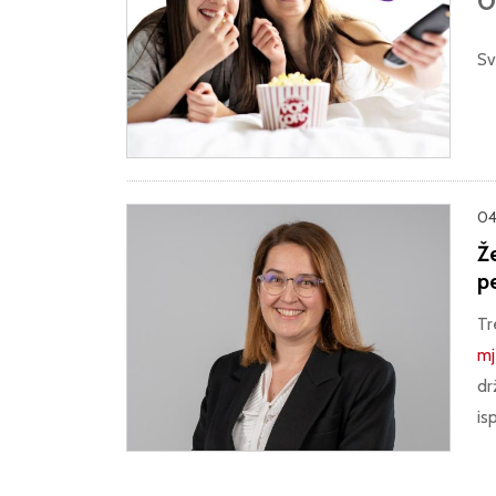
O
Sv
04
Ž
p
Tr
mj
dr
isp