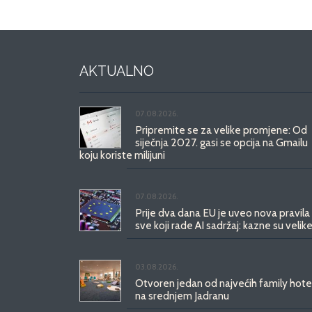
AKTUALNO
07.08.2026.
Pripremite se za velike promjene: Od
siječnja 2027. gasi se opcija na Gmailu
koju koriste milijuni
07.08.2026.
Prije dva dana EU je uveo nova pravila
sve koji rade AI sadržaj: kazne su velike
03.08.2026.
Otvoren jedan od najvećih family hote
na srednjem Jadranu