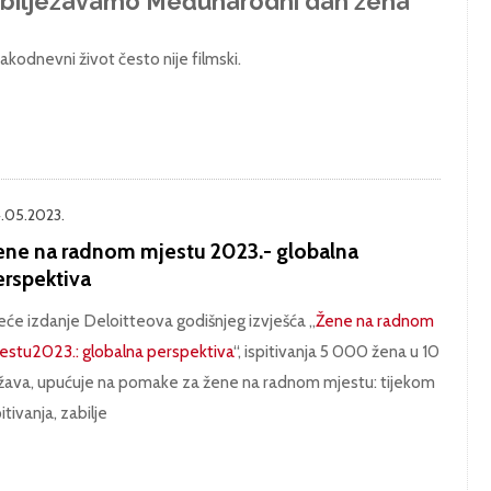
bilježavamo Međunarodni dan žena
akodnevni život često nije filmski.
.05.2023.
ene na radnom mjestu 2023.- globalna
erspektiva
eće izdanje Deloitteova godišnjeg izvješća „
Žene na radnom
estu2023.: globalna perspektiva
“, ispitivanja 5 000 žena u 10
žava, upućuje na pomake za žene na radnom mjestu: tijekom
itivanja, zabilje