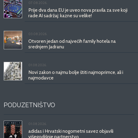
07.08.2026.
Prije dva dana EU je uveo nova pravila za sve koji
rade AI sadržaj: kazne su velike!
03.08.2026.
Otvoren jedan od najvećih family hotela na
srednjem Jadranu
01.08.2026.
Novi zakon o najmu bolje štiti najmoprimce, ali i
najmodavce
PODUZETNIŠTVO
01.08.2026.
adidas i Hrvatski nogometni savez objavili
višegodišnje partnerstvo