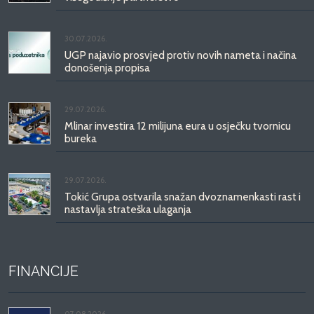
30.07.2026.
UGP najavio prosvjed protiv novih nameta i načina
donošenja propisa
29.07.2026.
Mlinar investira 12 milijuna eura u osječku tvornicu
bureka
29.07.2026.
Tokić Grupa ostvarila snažan dvoznamenkasti rast i
nastavlja strateška ulaganja
FINANCIJE