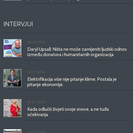
INTERVJUI
06.08.2026.
Daryl Upsall: Ništa ne može zamijeniti ljudski odnos
između donatora i humanitarnih organizacija
30.07.2026.
Elektrifikacija više nije pitanje klime. Postala je
pitanje ekonomije.
29.07.2026.
Kada odlučiš živjeti svoje snove, a ne tuđa
očekivanja
20.07.2026.