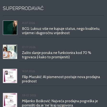
SUPERPRODAVAČ
31.07.2026.
BCG: Luksuz više ne kupuje status, nego kvalitetu,
vrijeme i dugoročnu vrijednost
27.07.2026.
Zašto slanje poruka ne funkcionira kod 70 %
trgovaca (i kako to promijeniti)
14.07.2026.
Filip Macukić: AI pismenost postaje nova prodajna
prednost
08.07.2026.
Miljenko Bošković: Najveća prodajna pogreška je
pomisliti da je 'ne' kraj razgovora