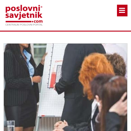
Skoči na glavni sadržaj