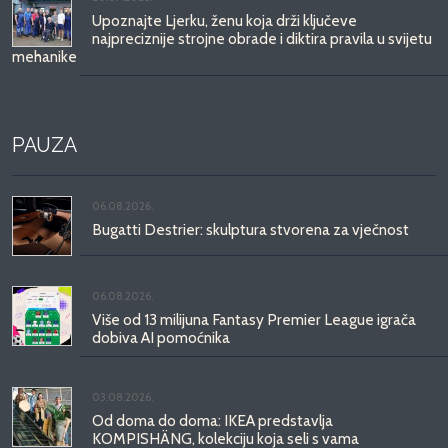
Upoznajte Ljerku, ženu koja drži ključeve
najpreciznije strojne obrade i diktira pravila u svijetu
mehanike
PAUZA
06.08.2026.
Bugatti Destrier: skulptura stvorena za vječnost
06.08.2026.
Više od 13 milijuna Fantasy Premier League igrača
dobiva AI pomoćnika
03.08.2026.
Od doma do doma: IKEA predstavlja
KOMPISHÄNG, kolekciju koja seli s vama