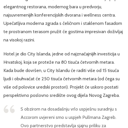
elegantnog restorana, modernog bara u predvorju,
najsuvremenijih konferencijskih dvorana i wellness centra.
Upečatljiva moderna zgrada s čeličnom i staklenom fasadom
te prostranom terasom pružit će gostima impresivan doživljaj
na visokoj razini.
Hotel je dio City Islanda, jedne od najznačajnijih investicija u
Hrvatskoj, koja se proteže na 80 tisuća četvornih metara.
Kada bude dovršen, u City Islandu će raditi više od 15 tisuća
ljudi i obuhvaćat će 250 tisuća četvornih metara (od čega su
više od polovice uredski prostori). Projekt će uskoro postati
perspektivno poslovno središte ovog dijela Novog Zagreba.
S obzirom na dosadašnju vrlo uspješnu suradnju s
Accorom uvjereni smo u uspjeh Pullmana Zagreb.
Ovo partnerstvo predstavlja sjajnu priliku za