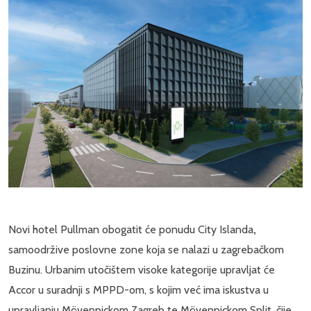
Novi hotel Pullman obogatit će ponudu City Islanda
,
samoodržive poslovne zone koja se nalazi u zagrebačkom
Buzinu. Urbanim utočištem visoke kategorije upravljat će
Accor u suradnji s MPPD-om, s kojim već ima iskustva u
upravljanju Mövenpickom Zagreb te Mövenpickom Split, čije