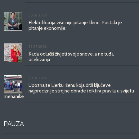
30.07.2026.
Elektrifikacija više nije pitanje klime. Postala je
pitanje ekonomije.
29.07.2026.
Kada odlučiš živjeti svoje snove, a ne tuđa
očekivanja
20.07.2026.
Upoznajte Ljerku, ženu koja drži ključeve
najpreciznije strojne obrade i diktira pravila u svijetu
mehanike
PAUZA