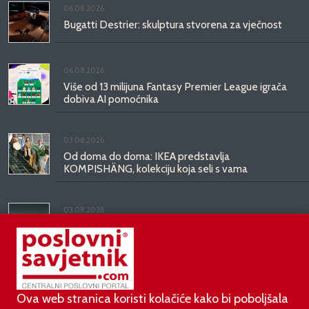
06.08.2026.
Bugatti Destrier: skulptura stvorena za vječnost
06.08.2026.
Više od 13 milijuna Fantasy Premier League igrača
dobiva AI pomoćnika
03.08.2026.
Od doma do doma: IKEA predstavlja
KOMPISHÄNG, kolekciju koja seli s vama
03.08.2026.
Kineski BYD predstavio luksuznu limuzinu veću od
Mercedesove S-klase, obećava domet do 1.000
kilometara
Ova web stranica koristi kolačiće kako bi poboljšala