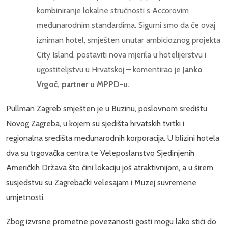
kombiniranje lokalne stručnosti s Accorovim
međunarodnim standardima. Sigurni smo da će ovaj
izniman hotel, smješten unutar ambicioznog projekta
City Island, postaviti nova mjerila u hotelijerstvu i
ugostiteljstvu u Hrvatskoj – komentirao je
Janko
Vrgoč, partner u MPPD-u.
Pullman Zagreb smješten je u Buzinu, poslovnom središtu
Novog Zagreba, u kojem su sjedišta hrvatskih tvrtki i
regionalna središta međunarodnih korporacija. U blizini hotela
dva su trgovačka centra te Veleposlanstvo Sjedinjenih
Američkih Država što čini lokaciju još atraktivnijom, a u širem
susjedstvu su Zagrebački velesajam i Muzej suvremene
umjetnosti.
Zbog izvrsne prometne povezanosti gosti mogu lako stići do