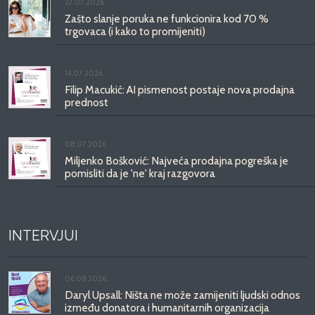
27.07.2026.
Zašto slanje poruka ne funkcionira kod 70 %
trgovaca (i kako to promijeniti)
14.07.2026.
Filip Macukić: AI pismenost postaje nova prodajna
prednost
08.07.2026.
Miljenko Bošković: Najveća prodajna pogreška je
pomisliti da je 'ne' kraj razgovora
INTERVJUI
06.08.2026.
Daryl Upsall: Ništa ne može zamijeniti ljudski odnos
između donatora i humanitarnih organizacija