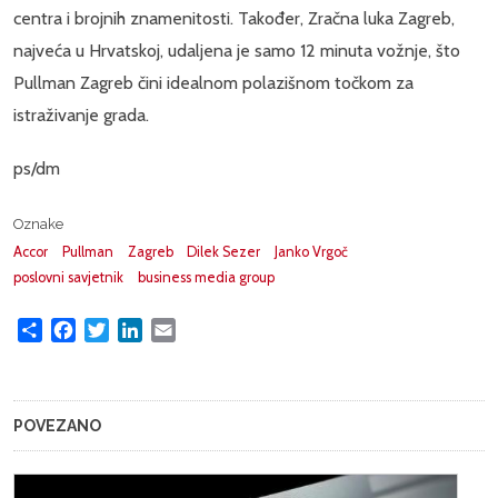
centra i brojnih znamenitosti. Također, Zračna luka Zagreb,
najveća u Hrvatskoj, udaljena je samo 12 minuta vožnje, što
Pullman Zagreb čini idealnom polazišnom točkom za
istraživanje grada.
ps/dm
Oznake
Accor
Pullman
Zagreb
Dilek Sezer
Janko Vrgoč
poslovni savjetnik
business media group
Share
Facebook
Twitter
LinkedIn
Email
POVEZANO