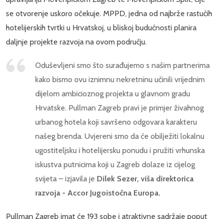
se otvorenje uskoro očekuje. MPPD, jedna od najbrže rastućih
hotelijerskih tvrtki u Hrvatskoj, u bliskoj budućnosti planira
daljnje projekte razvoja na ovom području.
Oduševljeni smo što surađujemo ​​s našim partnerima
kako bismo ovu iznimnu nekretninu učinili vrijednim
dijelom ambicioznog projekta u glavnom gradu
Hrvatske. Pullman Zagreb pravi je primjer živahnog
urbanog hotela koji savršeno odgovara karakteru
našeg brenda. Uvjereni smo da će obilježiti lokalnu
ugostiteljsku i hotelijersku ponudu i pružiti vrhunska
iskustva putnicima koji u Zagreb dolaze iz cijelog
svijeta – izjavila je
Dilek Sezer, viša direktorica
razvoja - Accor Jugoistočna Europa.
Pullman Zagreb imat će 193 sobe i atraktivne sadržaje poput