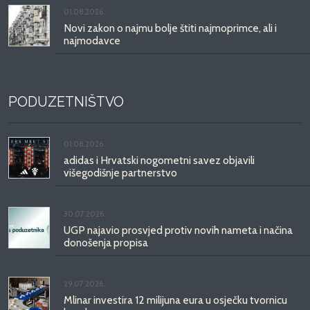
01.08.2026.
Novi zakon o najmu bolje štiti najmoprimce, ali i
najmodavce
PODUZETNIŠTVO
01.08.2026.
adidas i Hrvatski nogometni savez objavili
višegodišnje partnerstvo
30.07.2026.
UGP najavio prosvjed protiv novih nameta i načina
donošenja propisa
29.07.2026.
Mlinar investira 12 milijuna eura u osječku tvornicu