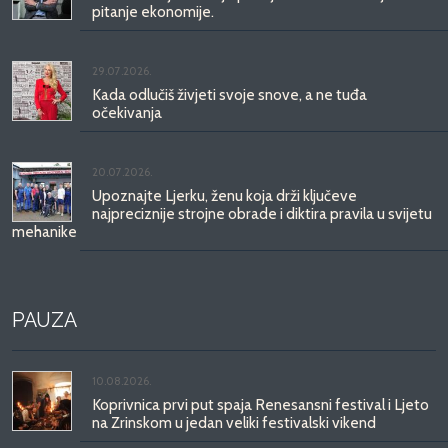
pitanje ekonomije.
29.07.2026.
Kada odlučiš živjeti svoje snove, a ne tuđa
očekivanja
20.07.2026.
Upoznajte Ljerku, ženu koja drži ključeve
najpreciznije strojne obrade i diktira pravila u svijetu
mehanike
PAUZA
10.08.2026.
Koprivnica prvi put spaja Renesansni festival i Ljeto
na Zrinskom u jedan veliki festivalski vikend