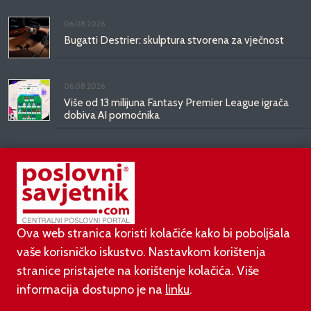
06.08.2026.
Bugatti Destrier: skulptura stvorena za vječnost
06.08.2026.
Više od 13 milijuna Fantasy Premier League igrača
dobiva AI pomoćnika
03.08.2026.
Od doma do doma: IKEA predstavlja
KOMPISHÄNG, kolekciju koja seli s vama
Ova web stranica koristi kolačiće kako bi poboljšala
vaše korisničko iskustvo. Nastavkom korištenja
stranice pristajete na korištenje kolačića. Više
informacija dostupno je na
linku
.