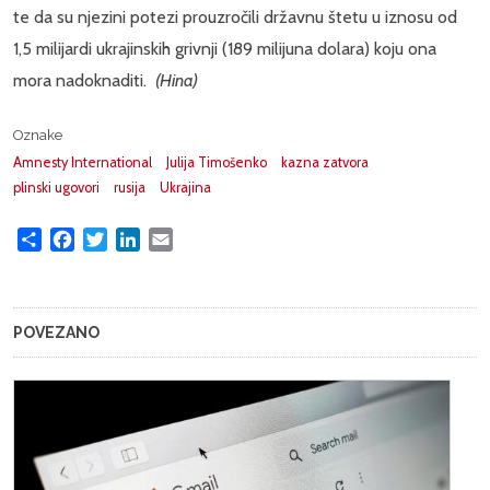
te da su njezini potezi prouzročili državnu štetu u iznosu od
1,5 milijardi ukrajinskih grivnji (189 milijuna dolara) koju ona
mora nadoknaditi.
(Hina)
Oznake
Amnesty International
Julija Timošenko
kazna zatvora
plinski ugovori
rusija
Ukrajina
Share
Facebook
Twitter
LinkedIn
Email
POVEZANO