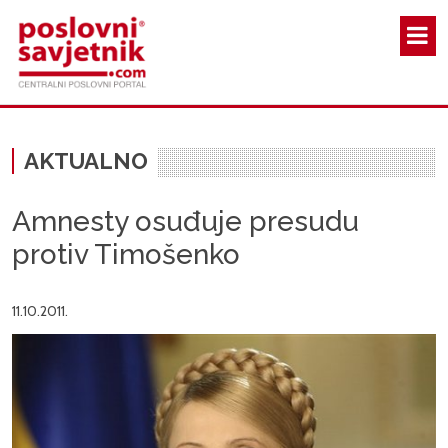
Skoči na glavni sadržaj
AKTUALNO
Amnesty osuđuje presudu
protiv Timošenko
11.10.2011.