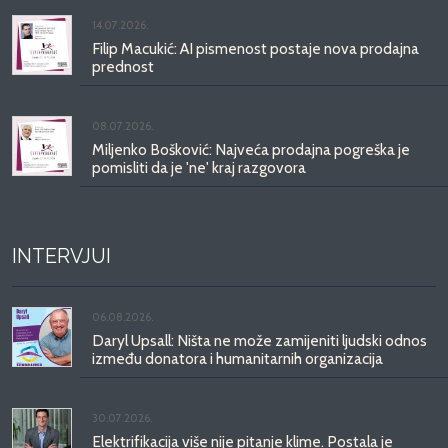
14.07.2026.
Filip Macukić: AI pismenost postaje nova prodajna
prednost
08.07.2026.
Miljenko Bošković: Najveća prodajna pogreška je
pomisliti da je 'ne' kraj razgovora
INTERVJUI
06.08.2026.
Daryl Upsall: Ništa ne može zamijeniti ljudski odnos
između donatora i humanitarnih organizacija
30.07.2026.
Elektrifikacija više nije pitanje klime. Postala je