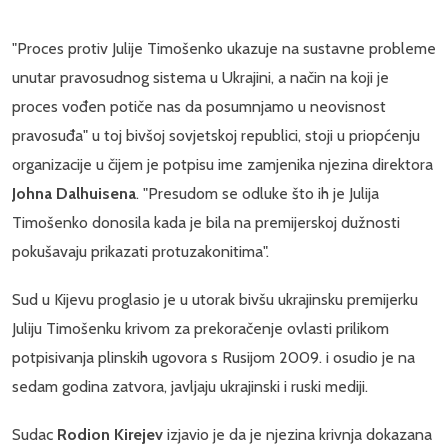
"Proces protiv Julije Timošenko ukazuje na sustavne probleme
unutar pravosudnog sistema u Ukrajini, a način na koji je
proces vođen potiče nas da posumnjamo u neovisnost
pravosuđa" u toj bivšoj sovjetskoj republici, stoji u priopćenju
organizacije u čijem je potpisu ime zamjenika njezina direktora
Johna Dalhuisena
. "Presudom se odluke što ih je Julija
Timošenko donosila kada je bila na premijerskoj dužnosti
pokušavaju prikazati protuzakonitima".
Sud u Kijevu proglasio je u utorak bivšu ukrajinsku premijerku
Juliju Timošenku krivom za prekoračenje ovlasti prilikom
potpisivanja plinskih ugovora s Rusijom 2009. i osudio je na
sedam godina zatvora, javljaju ukrajinski i ruski mediji.
Sudac
Rodion Kirejev
izjavio je da je njezina krivnja dokazana