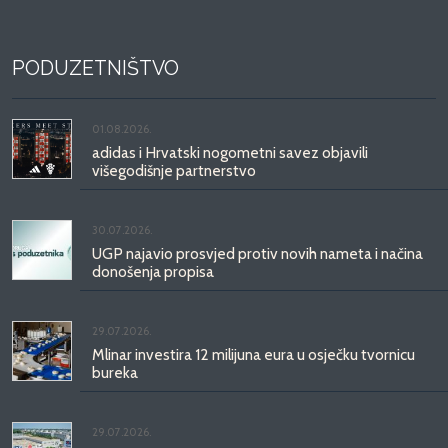
PODUZETNIŠTVO
01.08.2026.
adidas i Hrvatski nogometni savez objavili
višegodišnje partnerstvo
30.07.2026.
UGP najavio prosvjed protiv novih nameta i načina
donošenja propisa
29.07.2026.
Mlinar investira 12 milijuna eura u osječku tvornicu
bureka
29.07.2026.