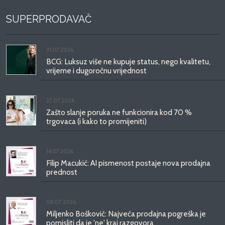
SUPERPRODAVAČ
31.07.2026.
BCG: Luksuz više ne kupuje status, nego kvalitetu,
vrijeme i dugoročnu vrijednost
27.07.2026.
Zašto slanje poruka ne funkcionira kod 70 %
trgovaca (i kako to promijeniti)
14.07.2026.
Filip Macukić: AI pismenost postaje nova prodajna
prednost
08.07.2026.
Miljenko Bošković: Najveća prodajna pogreška je
pomisliti da je 'ne' kraj razgovora