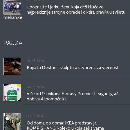
Upoznajte Ljerku, ženu koja drži ključeve
najpreciznije strojne obrade i diktira pravila u svijetu
mehanike
PAUZA
06.08.2026.
Bugatti Destrier: skulptura stvorena za vječnost
06.08.2026.
Više od 13 milijuna Fantasy Premier League igrača
dobiva AI pomoćnika
03.08.2026.
Od doma do doma: IKEA predstavlja
KOMPISHÄNG, kolekciju koja seli s vama