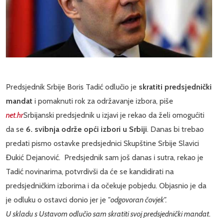
Predsjednik Srbije Boris Tadić odlučio je
skratiti predsjednički
mandat
i pomaknuti rok za održavanje izbora, piše
net.hr
Srbijanski predsjednik u izjavi je rekao da želi omogućiti
da se
6. svibnja održe opći izbori u Srbiji
. Danas bi trebao
predati pismo ostavke predsjednici Skupštine Srbije Slavici
Đukić Dejanović. Predsjednik sam još danas i sutra, rekao je
Tadić novinarima, potvrdivši da će se kandidirati na
predsjedničkim izborima i da očekuje pobjedu. Objasnio je da
je odluku o ostavci donio jer je
"odgovoran čovjek".
U skladu s Ustavom odlučio sam skratiti svoj predsjednički mandat.