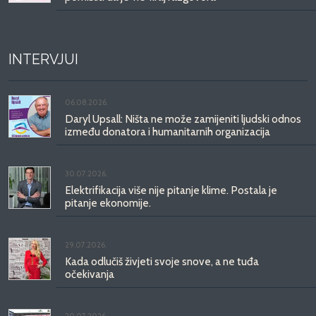
INTERVJUI
06.08.2026.
Daryl Upsall: Ništa ne može zamijeniti ljudski odnos
između donatora i humanitarnih organizacija
30.07.2026.
Elektrifikacija više nije pitanje klime. Postala je
pitanje ekonomije.
29.07.2026.
Kada odlučiš živjeti svoje snove, a ne tuđa
očekivanja
20.07.2026.