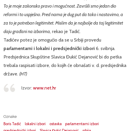
To je moje zakonsko pravo i mogućnost. Završili smo jedan dio
reformi i to uspješno. Pred nama je dug put da tako i nastavimo, a
za to je potreban legitimitet. Mislim da je najbolje da taj legitimitet
daju građani na izborima,
rekao je Tadić.
Tadićev potez je omogućio da se u Srbiji provedu
parlamentarni i lokalni i predsjednički izbori
6. svibnja.
Predsjednica Skupštine Slavica Đukić Dejanović bi do petka
trebala raspisati izbore, do kojih će obnašati v. d. predsjednika
države.
(HT)
Izvor:
www.net.hr
Oznake
Boris Tadić
lokalni izbori
ostavka
parlamentarni izbori
predsjednički izbori
Slavica Đukić Dejanović
srbija