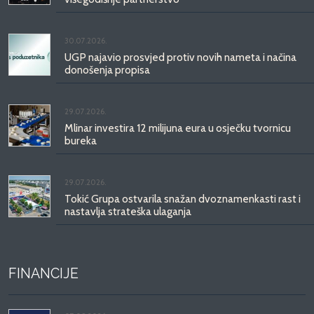
30.07.2026.
UGP najavio prosvjed protiv novih nameta i načina
donošenja propisa
29.07.2026.
Mlinar investira 12 milijuna eura u osječku tvornicu
bureka
29.07.2026.
Tokić Grupa ostvarila snažan dvoznamenkasti rast i
nastavlja strateška ulaganja
FINANCIJE