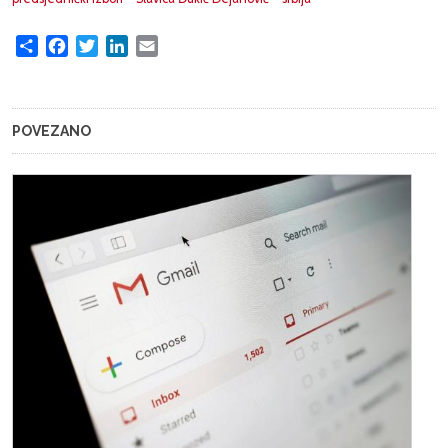
Share
Facebook
Twitter
LinkedIn
Email
POVEZANO