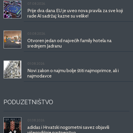
07.08.2026.
Prije dva dana EU je uveo nova pravila za sve koji
rade AI sadržaj: kazne su velike!
03.08.2026.
Otvoren jedan od najvećih family hotela na
srednjem Jadranu
01.08.2026.
Novi zakon o najmu bolje štiti najmoprimce, ali i
najmodavce
PODUZETNIŠTVO
01.08.2026.
adidas i Hrvatski nogometni savez objavili
višegodišnje partnerstvo