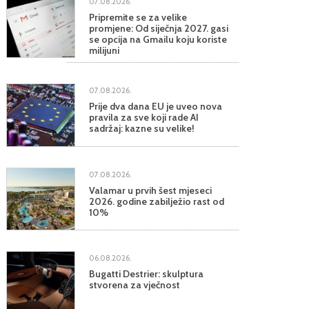
07.08.2026.
Pripremite se za velike
promjene: Od siječnja 2027. gasi
se opcija na Gmailu koju koriste
milijuni
07.08.2026.
Prije dva dana EU je uveo nova
pravila za sve koji rade AI
sadržaj: kazne su velike!
07.08.2026.
Valamar u prvih šest mjeseci
2026. godine zabilježio rast od
10%
06.08.2026.
Bugatti Destrier: skulptura
stvorena za vječnost