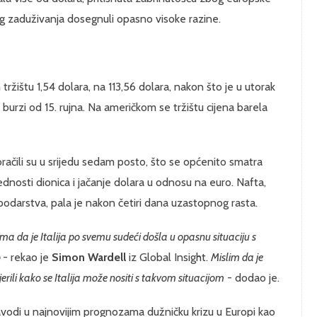
og zaduživanja dosegnuli opasno visoke razine.
ržištu 1,54 dolara, na 113,56 dolara, nakon što je u utorak
burzi od 15. rujna. Na američkom se tržištu cijena barela
račili su u srijedu sedam posto, što se općenito smatra
dnosti dionica i jačanje dolara u odnosu na euro. Nafta,
podarstva, pala je nakon četiri dana uzastopnog rasta.
ma da je Italija po svemu sudeći došla u opasnu situaciju s
o
- rekao je
Simon Wardell
iz Global Insight.
Mislim da je
jerili kako se Italija može nositi s takvom situacijom
- dodao je.
vodi u najnovijim prognozama dužničku krizu u Europi kao