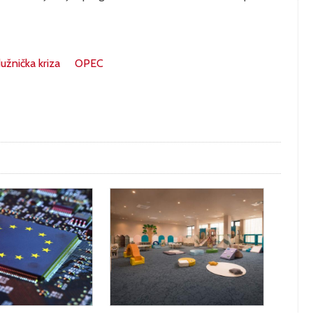
užnička kriza
OPEC