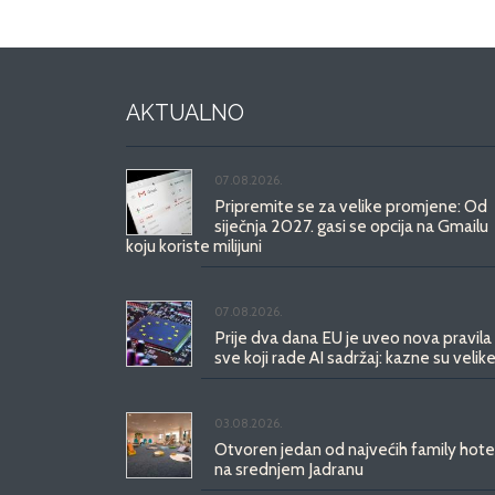
AKTUALNO
07.08.2026.
Pripremite se za velike promjene: Od
siječnja 2027. gasi se opcija na Gmailu
koju koriste milijuni
07.08.2026.
Prije dva dana EU je uveo nova pravila
sve koji rade AI sadržaj: kazne su velike
03.08.2026.
Otvoren jedan od najvećih family hote
na srednjem Jadranu