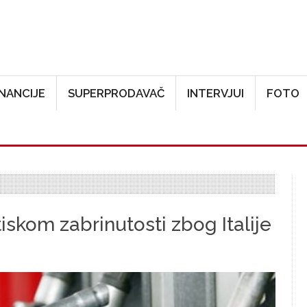
Skoči na glavni sadržaj
INANCIJE
SUPERPRODAVAČ
INTERVJUI
FOTO
iskom zabrinutosti zbog Italije