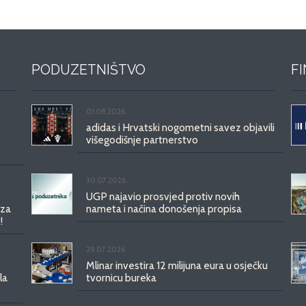
PODUZETNIŠTVO
F
01.08.2026.
adidas i Hrvatski nogometni savez objavili
višegodišnje partnerstvo
30.07.2026.
UGP najavio prosvjed protiv novih
 za
nameta i načina donošenja propisa
!
29.07.2026.
Mlinar investira 12 milijuna eura u osječku
la
tvornicu bureka