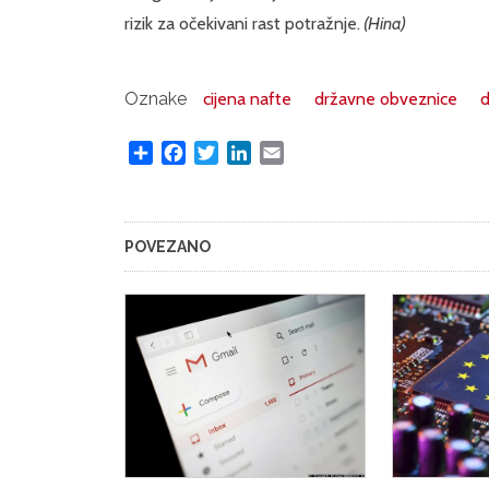
rizik za očekivani rast potražnje.
(Hina)
Oznake
cijena nafte
državne obveznice
d
Share
Facebook
Twitter
LinkedIn
Email
POVEZANO