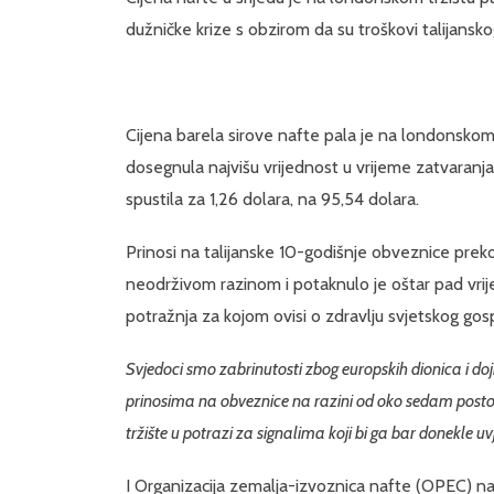
dužničke krize s obzirom da su troškovi talijansk
Cijena barela sirove nafte pala je na londonskom t
dosegnula najvišu vrijednost u vrijeme zatvaranja 
spustila za 1,26 dolara, na 95,54 dolara.
Prinosi na talijanske 10-godišnje obveznice preko
neodrživom razinom i potaknulo je oštar pad vrije
potražnja za kojom ovisi o zdravlju svjetskog gos
Svjedoci smo zabrinutosti zbog europskih dionica i doj
prinosima na obveznice na razini od oko sedam post
tržište u potrazi za signalima koji bi ga bar donekle uv
I Organizacija zemalja-izvoznica nafte (OPEC) na