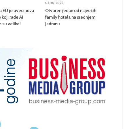
03, kol, 2026
na EU je uveo nova
Otvoren jedan od najvećih
 koji rade AI
family hotela na srednjem
e su velike!
Jadranu