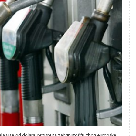
ala više od dolara, pritisnuta zabrinutošću zbog europske