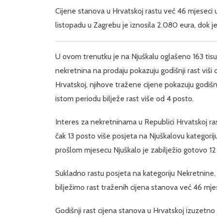
Cijene stanova u Hrvatskoj rastu već 46 mjeseci 
listopadu u Zagrebu je iznosila 2.080 eura, dok je
U ovom trenutku je na Njuškalu oglašeno 163 tis
nekretnina na prodaju pokazuju godišnji rast viš
Hrvatskoj, njihove tražene cijene pokazuju godišnj
istom periodu bilježe rast više od 4 posto.
Interes za nekretninama u Republici Hrvatskoj ras
čak 13 posto više posjeta na Njuškalovu kategori
prošlom mjesecu Njuškalo je zabilježio gotovo 12 
Sukladno rastu posjeta na kategoriju Nekretnine, b
bilježimo rast traženih cijena stanova već 46 mje
Godišnji rast cijena stanova u Hrvatskoj izuzetno j