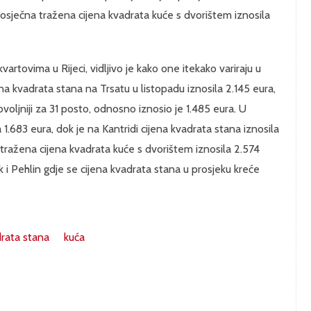
prosječna tražena cijena kvadrata kuće s dvorištem iznosila
artovima u Rijeci, vidljivo je kako one itekako variraju u
ena kvadrata stana na Trsatu u listopadu iznosila 2.145 eura,
voljniji za 31 posto, odnosno iznosio je 1.485 eura. U
 1.683 eura, dok je na Kantridi cijena kvadrata stana iznosila
 tražena cijena kvadrata kuće s dvorištem iznosila 2.574
k i Pehlin gdje se cijena kvadrata stana u prosjeku kreće
rata stana
kuća