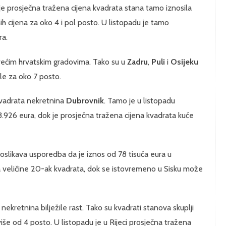
 je prosječna tražena cijena kvadrata stana tamo iznosila
nih cijena za oko 4 i pol posto. U listopadu je tamo
ra.
 većim hrvatskim gradovima. Tako su u
Zadru
,
Puli
i
Osijeku
sle za oko 7 posto.
kvadrata nekretnina
Dubrovnik
. Tamo je u listopadu
3.926 eura, dok je prosječna tražena cijena kvadrata kuće
 oslikava usporedba da je iznos od 78 tisuća eura u
veličine 20-ak kvadrata, dok se istovremeno u Sisku može
 nekretnina bilježile rast. Tako su kvadrati stanova skuplji
više od 4 posto. U listopadu je u Rijeci prosječna tražena