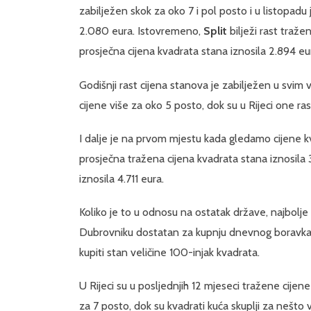
zabilježen skok za oko 7 i pol posto i u listopadu
2.080 eura. Istovremeno,
Split
bilježi rast traže
prosječna cijena kvadrata stana iznosila 2.894 eu
Godišnji rast cijena stanova je zabilježen u svim
cijene više za oko 5 posto, dok su u Rijeci one ra
I dalje je na prvom mjestu kada gledamo cijene 
prosječna tražena cijena kvadrata stana iznosila 
iznosila 4.711 eura.
Koliko je to u odnosu na ostatak države, najbolje
Dubrovniku dostatan za kupnju dnevnog boravka 
kupiti stan veličine 100-injak kvadrata.
U Rijeci su u posljednjih 12 mjeseci tražene cijene
za 7 posto, dok su kvadrati kuća skuplji za nešto 