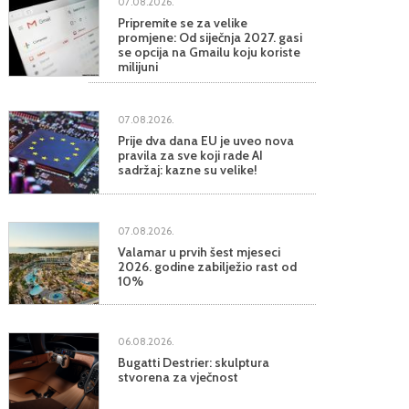
07.08.2026.
Pripremite se za velike
promjene: Od siječnja 2027. gasi
se opcija na Gmailu koju koriste
milijuni
07.08.2026.
Prije dva dana EU je uveo nova
pravila za sve koji rade AI
sadržaj: kazne su velike!
07.08.2026.
Valamar u prvih šest mjeseci
2026. godine zabilježio rast od
10%
06.08.2026.
Bugatti Destrier: skulptura
stvorena za vječnost