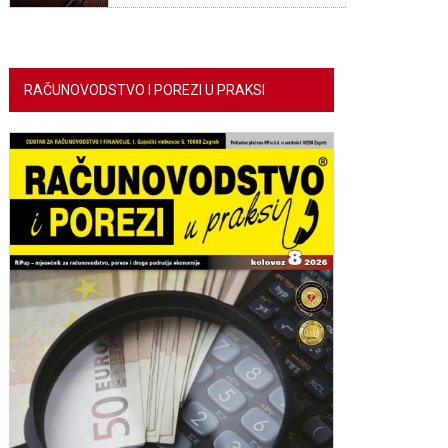
RAČUNOVODSTVO I POREZI U PRAKSI