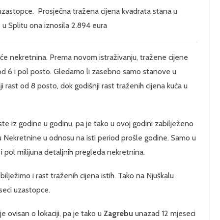
uzastopce. Prosječna tražena cijena kvadrata stana u
 u Splitu ona iznosila 2.894 eura
uće nekretnina. Prema novom istraživanju, tražene cijene
i od 6 i pol posto. Gledamo li zasebno samo stanove u
i rast od 8 posto, dok godišnji rast traženih cijena kuća u
te iz godine u godinu, pa je tako u ovoj godini zabilježeno
ju Nekretnine u odnosu na isti period prošle godine. Samo u
i pol milijuna detaljnih pregleda nekretnina.
ilježimo i rast traženih cijena istih. Tako na Njuškalu
seci uzastopce.
e ovisan o lokaciji, pa je tako u
Zagrebu
unazad 12 mjeseci