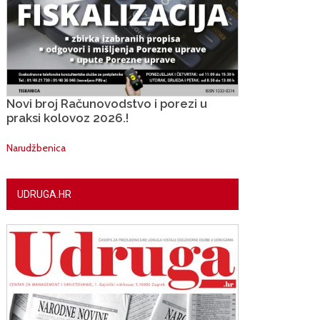
Novi broj Računovodstvo i porezi u
praksi kolovoz 2026.!
Narudžbenica
UDRUGA.HR