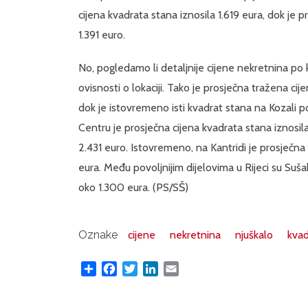
cijena kvadrata stana iznosila 1.619 eura, dok je 
1.391 euro.
No, pogledamo li detaljnije cijene nekretnina po kv
ovisnosti o lokaciji. Tako je prosječna tražena cij
dok je istovremeno isti kvadrat stana na Kozali po
Centru je prosječna cijena kvadrata stana iznosila
2.431 euro. Istovremeno, na Kantridi je prosječna
eura. Među povoljnijim dijelovima u Rijeci su Suša
oko 1.300 eura. (PS/SŠ)
Oznake
cijene
nekretnina
njuškalo
kvad
Share
Facebook
Twitter
LinkedIn
Email