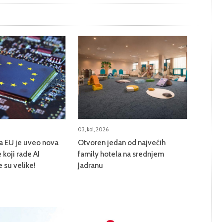
03, kol, 2026
na EU je uveo nova
Otvoren jedan od najvećih
 koji rade AI
family hotela na srednjem
e su velike!
Jadranu