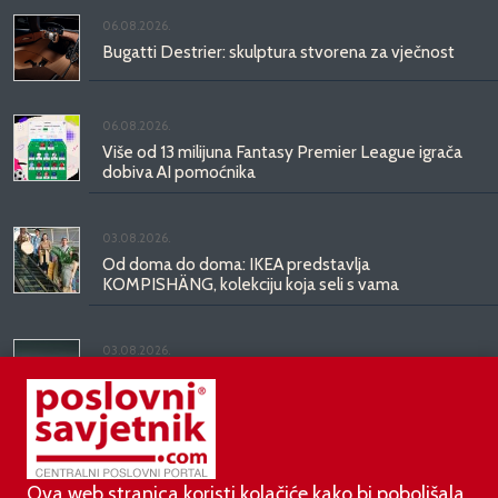
06.08.2026.
Bugatti Destrier: skulptura stvorena za vječnost
06.08.2026.
Više od 13 milijuna Fantasy Premier League igrača
dobiva AI pomoćnika
03.08.2026.
Od doma do doma: IKEA predstavlja
KOMPISHÄNG, kolekciju koja seli s vama
03.08.2026.
Kineski BYD predstavio luksuznu limuzinu veću od
Mercedesove S-klase, obećava domet do 1.000
kilometara
Ova web stranica koristi kolačiće kako bi poboljšala