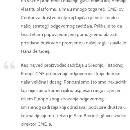
na važne probleme i davanju glasa onima koji nemaju
vlastitu platformu, a imaju mnogo toga reći. CME-ov
Centar za društveni utjecaj logičan je idući korak u
našoj strategiji odgovornog sadržaja. Prilika je to da
kvalitetnim pripovijedanjem pomognemo ubrzati
pozitivne društvene promjene u našoj regiji, izjavila je
Hana de Goeij.
Kao najveći proizvođač sadržaja u Srednjoj i Istočnoj
Europi, CME prepoznaje odgovornost koju donose
naša veličina i doseg. Ponosni smo što smo nakladnik
koji nije samo komercijalno uspješan nego i cijenjen
diljem Europe zbog stvaranja odgovornog i
smislenog sadržaja koji odražava i podupire društva u
kojima djelujemo“, rekao je Sam Barnett, glavni izvršni
direktor CME-a.