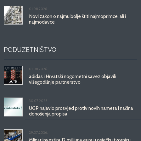
01.08.2026.
Novi zakon o najmu bolje štiti najmoprimce, ali i
najmodavce
PODUZETNIŠTVO
01.08.2026.
adidas i Hrvatski nogometni savez objavili
višegodišnje partnerstvo
30.07.2026.
UGP najavio prosvjed protiv novih nameta i načina
donošenja propisa
29.07.2026.
Mlinar investira 12 milijuna eura u osječku tvornicu