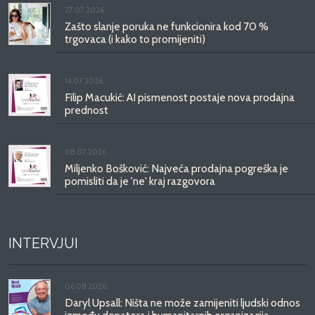
27.07.2026.
Zašto slanje poruka ne funkcionira kod 70 %
trgovaca (i kako to promijeniti)
14.07.2026.
Filip Macukić: AI pismenost postaje nova prodajna
prednost
08.07.2026.
Miljenko Bošković: Najveća prodajna pogreška je
pomisliti da je 'ne' kraj razgovora
INTERVJUI
06.08.2026.
Daryl Upsall: Ništa ne može zamijeniti ljudski odnos