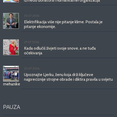
između donatora i humanitarnih organizacija
30.07.2026.
Elektrifikacija više nije pitanje klime. Postala je
pitanje ekonomije.
29.07.2026.
Kada odlučiš živjeti svoje snove, a ne tuđa
očekivanja
20.07.2026.
Upoznajte Ljerku, ženu koja drži ključeve
najpreciznije strojne obrade i diktira pravila u svijetu
mehanike
PAUZA