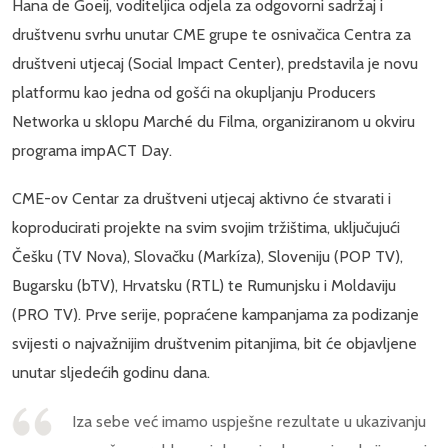
Hana de Goeij, voditeljica odjela za odgovorni sadržaj i
društvenu svrhu unutar CME grupe te osnivačica Centra za
društveni utjecaj (Social Impact Center), predstavila je novu
platformu kao jedna od gošći na okupljanju Producers
Networka u sklopu Marché du Filma, organiziranom u okviru
programa impACT Day.
CME-ov Centar za društveni utjecaj aktivno će stvarati i
koproducirati projekte na svim svojim tržištima, uključujući
Češku (TV Nova), Slovačku (Markíza), Sloveniju (POP TV),
Bugarsku (bTV), Hrvatsku (RTL) te Rumunjsku i Moldaviju
(PRO TV). Prve serije, popraćene kampanjama za podizanje
svijesti o najvažnijim društvenim pitanjima, bit će objavljene
unutar sljedećih godinu dana.
Iza sebe već imamo uspješne rezultate u ukazivanju