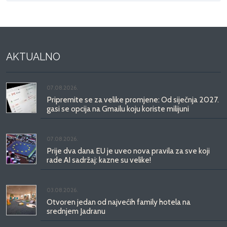
AKTUALNO
07.08.2026.
Pripremite se za velike promjene: Od siječnja 2027.
gasi se opcija na Gmailu koju koriste milijuni
07.08.2026.
Prije dva dana EU je uveo nova pravila za sve koji
rade AI sadržaj: kazne su velike!
03.08.2026.
Otvoren jedan od najvećih family hotela na
srednjem Jadranu