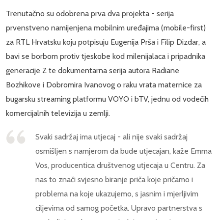
Trenutačno su odobrena prva dva projekta - serija
prvenstveno namijenjena mobilnim uređajima (mobile-first)
za RTL Hrvatsku koju potpisuju Eugenija Prša i Filip Dizdar, a
bavi se borbom protiv tjeskobe kod milenijalaca i pripadnika
generacije Z te dokumentarna serija autora Radiane
Bozhikove i Dobromira Ivanovog o raku vrata maternice za
bugarsku streaming platformu VOYO i bTV, jednu od vodećih
komercijalnih televizija u zemlji.
Svaki sadržaj ima utjecaj - ali nije svaki sadržaj
osmišljen s namjerom da bude utjecajan, kaže Emma
Vos, producentica društvenog utjecaja u Centru. Za
nas to znači svjesno biranje priča koje pričamo i
problema na koje ukazujemo, s jasnim i mjerljivim
ciljevima od samog početka. Upravo partnerstva s