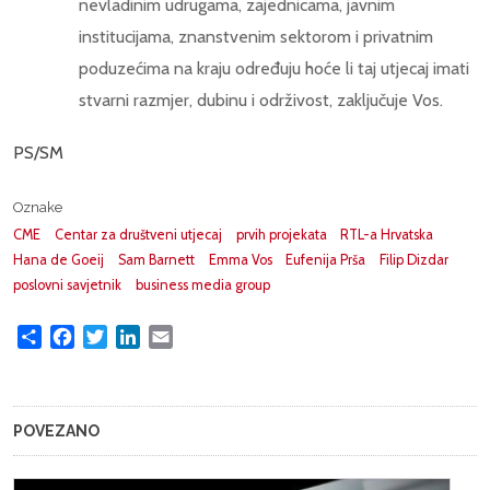
nevladinim udrugama, zajednicama, javnim
institucijama, znanstvenim sektorom i privatnim
poduzećima na kraju određuju hoće li taj utjecaj imati
stvarni razmjer, dubinu i održivost, zaključuje Vos.
PS/SM
Oznake
CME
Centar za društveni utjecaj
prvih projekata
RTL-a Hrvatska
Hana de Goeij
Sam Barnett
Emma Vos
Eufenija Prša
Filip Dizdar
poslovni savjetnik
business media group
Share
Facebook
Twitter
LinkedIn
Email
POVEZANO