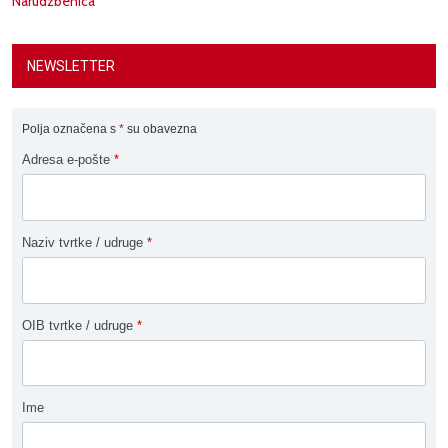
Narudžbenica
NEWSLETTER
Polja označena s
*
su obavezna
Adresa e-pošte
*
Naziv tvrtke / udruge
*
OIB tvrtke / udruge
*
Ime